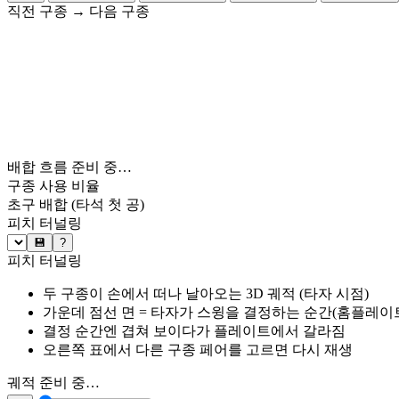
직전 구종
→
다음 구종
배합 흐름 준비 중…
구종 사용 비율
초구 배합
(타석 첫 공)
피치 터널링
💾
?
피치 터널링
두 구종이 손에서 떠나 날아오는 3D 궤적 (타자 시점)
가운데 점선 면 = 타자가 스윙을 결정하는 순간(홈플레이트 약
결정 순간엔 겹쳐 보이다가 플레이트에서 갈라짐
오른쪽 표에서 다른 구종 페어를 고르면 다시 재생
궤적 준비 중…