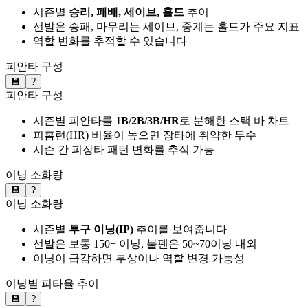
시즌별
승리, 패배, 세이브, 홀드
추이
선발은 승패, 마무리는 세이브, 중계는 홀드가 주요 지표
역할 변화를 추적할 수 있습니다
피안타 구성
💾
?
피안타 구성
시즌별 피안타를
1B/2B/3B/HR
로 분해한 스택 바 차트
피홈런(HR) 비율이 높으면 장타에 취약한 투수
시즌 간 피장타 패턴 변화를 추적 가능
이닝 소화량
💾
?
이닝 소화량
시즌별
투구 이닝(IP)
추이를 보여줍니다
선발은 보통 150+ 이닝, 불펜은 50~70이닝 내외
이닝이 급감하면 부상이나 역할 변경 가능성
이닝별 피타율 추이
💾
?