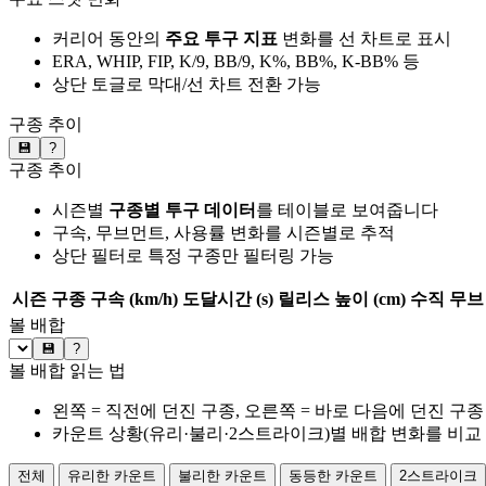
커리어 동안의
주요 투구 지표
변화를 선 차트로 표시
ERA, WHIP, FIP, K/9, BB/9, K%, BB%, K-BB% 등
상단 토글로 막대/선 차트 전환 가능
구종 추이
💾
?
구종 추이
시즌별
구종별 투구 데이터
를 테이블로 보여줍니다
구속, 무브먼트, 사용률 변화를 시즌별로 추적
상단 필터로 특정 구종만 필터링 가능
시즌
구종
구속 (km/h)
도달시간 (s)
릴리스 높이 (cm)
수직 무브 
볼 배합
💾
?
볼 배합 읽는 법
왼쪽 = 직전에 던진 구종, 오른쪽 = 바로 다음에 던진 구종
카운트 상황(유리·불리·2스트라이크)별 배합 변화를 비교
전체
유리한 카운트
불리한 카운트
동등한 카운트
2스트라이크