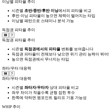
이닝별 피타율 추이
시즌별
초반/중반/후반 이닝
에서의 피타율 비교
후반 이닝 피타율이 높으면 체력이 떨어지는 타입
이닝별 패턴으로 스태미나 분석 가능
득점권 피타율 추이
💾
?
득점권 피타율 추이
시즌별
득점권에서의 피타율
변화를 보여줍니다
득점권 피타율이 전체보다 낮으면 위기 관리 능력이 뛰어
높으면 득점권에서 무너지는 타입
좌타/우타 대응력
💾
?
좌타/우타 대응력
시즌별
좌타자/우타자
상대 피타율 비교
좌우 차이가 작을수록 균형 잡힌 투수
한쪽에 약하면 원포인트 릴리프 기용 가능성
WHIP 추이