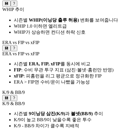
💾
?
WHIP 추이
시즌별
WHIP(이닝당 출루 허용)
변화를 보여줍니다
WHIP 1.0 이하면 엘리트급
WHIP가 상승하면 컨디션 하락 신호
ERA vs FIP vs xFIP
💾
?
ERA vs FIP vs xFIP
시즌별
ERA, FIP, xFIP
를 동시에 비교
FIP
: 수비 무관 투구 지표 (삼진·볼넷·홈런만 반영)
xFIP
: 피홈런을 리그 평균으로 정규화한 FIP
ERA > FIP면 수비/운이 나빴을 가능성
K/9 & BB/9
💾
?
K/9 & BB/9
시즌별
9이닝당 삼진(K/9)
과
볼넷(BB/9)
추이
K/9이 높고 BB/9이 낮을수록 좋은 투수
K/9 - BB/9 차이가 클수록 지배적