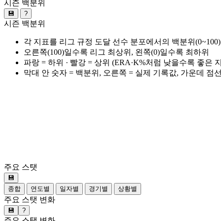
시즌 백분위
💾
?
시즌 백분위
각 지표를 리그 규정 도달 선수 분포에서의 백분위(0~100
오른쪽(100)일수록 리그 최상위, 왼쪽(0)일수록 최하위
파랑 = 하위 · 빨강 = 상위 (ERA·K%처럼 낮을수록 좋은
막대 안 숫자 = 백분위, 오른쪽 = 실제 기록값, 가운데 점
주요 스탯
💾
종합
연도별
일자별
경기별
상황별
주요 스탯 변화
💾
?
주요 스탯 변화