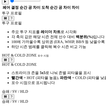
▶
페어
결정 순간 공 차이
도착 순간 공 차이
차이
투구 프로필
💾
?
투구 프로필
주요 투구 지표를
레이더 차트
로 시각화
각 축의 값은 해당 시즌 전체 선수 대비
백분위(%)
입니다
100에 가까울수록 상위권 (ERA, WHIP, BB/9 등 낮을수
하단 시즌 범례를 클릭해 복수 시즌 비교 가능
HOT & COLD ZONE
포수 시점
💾
?
HOT & COLD ZONE
스트라이크 존을
5x5
로 나눠 존별 피타율을 표시
빨간색
= HOT (피타율 높음),
파란색
= COLD (피타율 낮
포수 시점으로 표시됩니다
승패 / SV / HLD
💾
?
승패 / SV / HLD