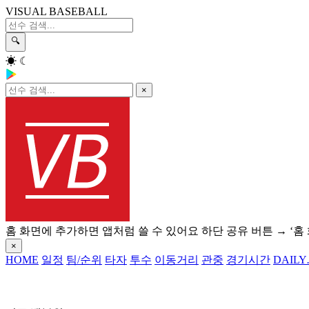
VISUAL BASEBALL
🔍
☀
☾
×
홈 화면에 추가하면 앱처럼 쓸 수 있어요
하단 공유 버튼 → ‘홈
×
HOME
일정
팀/순위
타자
투수
이동거리
관중
경기시간
DAILY