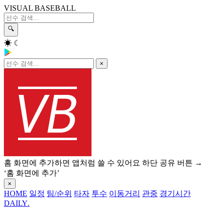
VISUAL BASEBALL
🔍
☀
☾
×
홈 화면에 추가하면 앱처럼 쓸 수 있어요
하단 공유 버튼 →
‘홈 화면에 추가’
×
HOME
일정
팀/순위
타자
투수
이동거리
관중
경기시간
DAILY
.