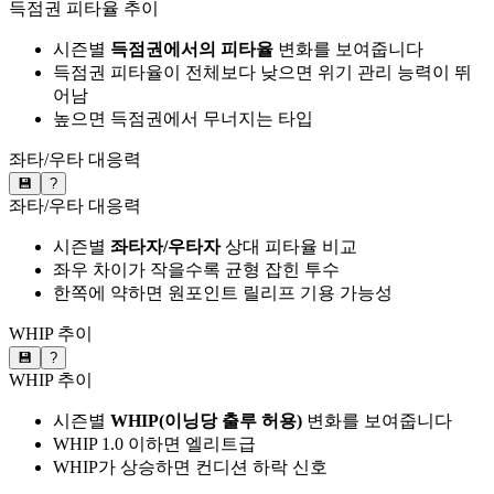
득점권 피타율 추이
시즌별
득점권에서의 피타율
변화를 보여줍니다
득점권 피타율이 전체보다 낮으면 위기 관리 능력이 뛰
어남
높으면 득점권에서 무너지는 타입
좌타/우타 대응력
💾
?
좌타/우타 대응력
시즌별
좌타자/우타자
상대 피타율 비교
좌우 차이가 작을수록 균형 잡힌 투수
한쪽에 약하면 원포인트 릴리프 기용 가능성
WHIP 추이
💾
?
WHIP 추이
시즌별
WHIP(이닝당 출루 허용)
변화를 보여줍니다
WHIP 1.0 이하면 엘리트급
WHIP가 상승하면 컨디션 하락 신호