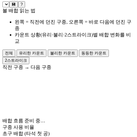
💾
?
볼 배합 읽는 법
왼쪽 = 직전에 던진 구종, 오른쪽 = 바로 다음에 던진 구
종
카운트 상황(유리·불리·2스트라이크)별 배합 변화를 비
교
전체
유리한 카운트
불리한 카운트
동등한 카운트
2스트라이크
직전 구종
→
다음 구종
배합 흐름 준비 중…
구종 사용 비율
초구 배합
(타석 첫 공)