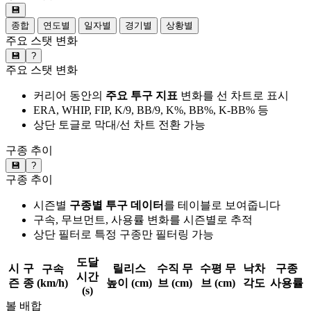
💾
종합
연도별
일자별
경기별
상황별
주요 스탯 변화
💾
?
주요 스탯 변화
커리어 동안의
주요 투구 지표
변화를 선 차트로 표시
ERA, WHIP, FIP, K/9, BB/9, K%, BB%, K-BB% 등
상단 토글로 막대/선 차트 전환 가능
구종 추이
💾
?
구종 추이
시즌별
구종별 투구 데이터
를 테이블로 보여줍니다
구속, 무브먼트, 사용률 변화를 시즌별로 추적
상단 필터로 특정 구종만 필터링 가능
도달
시
구
릴리스
수직 무
수평 무
낙차
구종
구속
시간
즌
종
(km/h)
높이 (cm)
브 (cm)
브 (cm)
각도
사용률
(s)
볼 배합