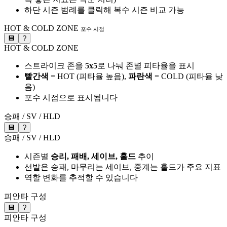
하단 시즌 범례를 클릭해 복수 시즌 비교 가능
HOT & COLD ZONE
포수 시점
💾
?
HOT & COLD ZONE
스트라이크 존을
5x5
로 나눠 존별 피타율을 표시
빨간색
= HOT (피타율 높음),
파란색
= COLD (피타율 낮
음)
포수 시점으로 표시됩니다
승패 / SV / HLD
💾
?
승패 / SV / HLD
시즌별
승리, 패배, 세이브, 홀드
추이
선발은 승패, 마무리는 세이브, 중계는 홀드가 주요 지표
역할 변화를 추적할 수 있습니다
피안타 구성
💾
?
피안타 구성