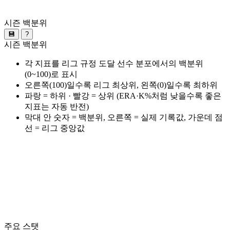
시즌 백분위
💾
?
시즌 백분위
각 지표를 리그 규정 도달 선수 분포에서의 백분위
(0~100)로 표시
오른쪽(100)일수록 리그 최상위, 왼쪽(0)일수록 최하위
파랑 = 하위 · 빨강 = 상위 (ERA·K%처럼 낮을수록 좋은
지표는 자동 반전)
막대 안 숫자 = 백분위, 오른쪽 = 실제 기록값, 가운데 점
선 = 리그 중앙값
주요 스탯