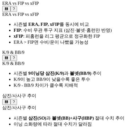
ERA vs FIP vs xFIP
💾
?
ERA vs FIP vs xFIP
시즌별
ERA, FIP, xFIP
를 동시에 비교
FIP
: 수비 무관 투구 지표 (삼진·볼넷·홈런만 반영)
xFIP
: 피홈런을 리그 평균으로 정규화한 FIP
ERA > FIP면 수비/운이 나빴을 가능성
K/9 & BB/9
💾
?
K/9 & BB/9
시즌별
9이닝당 삼진(K/9)
과
볼넷(BB/9)
추이
K/9이 높고 BB/9이 낮을수록 좋은 투수
K/9 - BB/9 차이가 클수록 지배적
삼진/사사구 추이
💾
?
삼진/사사구 추이
시즌별
삼진(SO)
과
볼넷(BB)+사구(HBP)
절대 수치 추이
이닝 소화량에 따라 절대 수치가 달라짐