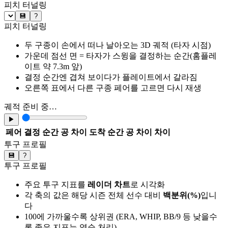
피치 터널링
💾
?
피치 터널링
두 구종이 손에서 떠나 날아오는 3D 궤적 (타자 시점)
가운데 점선 면 = 타자가 스윙을 결정하는 순간(홈플레
이트 약 7.3m 앞)
결정 순간엔 겹쳐 보이다가 플레이트에서 갈라짐
오른쪽 표에서 다른 구종 페어를 고르면 다시 재생
궤적 준비 중…
▶
페어
결정 순간 공 차이
도착 순간 공 차이
차이
투구 프로필
💾
?
투구 프로필
주요 투구 지표를
레이더 차트
로 시각화
각 축의 값은 해당 시즌 전체 선수 대비
백분위(%)
입니
다
100에 가까울수록 상위권 (ERA, WHIP, BB/9 등 낮을수
록 좋은 지표는 역순 처리)