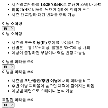
시즌별 피안타를
1B/2B/3B/HR
로 분해한 스택 바 차트
피홈런(HR) 비율이 높으면 장타에 취약한 투수
시즌 간 피장타 패턴 변화를 추적 가능
이닝 소화량
💾
?
이닝 소화량
시즌별
투구 이닝(IP)
추이를 보여줍니다
선발은 보통 150+ 이닝, 불펜은 50~70이닝 내외
이닝이 급감하면 부상이나 역할 변경 가능성
이닝별 피타율 추이
💾
?
이닝별 피타율 추이
시즌별
초반/중반/후반 이닝
에서의 피타율 비교
후반 이닝 피타율이 높으면 체력이 떨어지는 타입
이닝별 패턴으로 스태미나 분석 가능
득점권 피타율 추이
💾
?