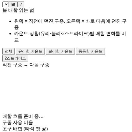
💾
?
볼 배합 읽는 법
왼쪽 = 직전에 던진 구종, 오른쪽 = 바로 다음에 던진 구
종
카운트 상황(유리·불리·2스트라이크)별 배합 변화를 비
교
전체
유리한 카운트
불리한 카운트
동등한 카운트
2스트라이크
직전 구종
→
다음 구종
배합 흐름 준비 중…
구종 사용 비율
초구 배합
(타석 첫 공)