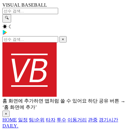
VISUAL BASEBALL
🔍
☀
☾
×
홈 화면에 추가하면 앱처럼 쓸 수 있어요
하단 공유 버튼 →
‘홈 화면에 추가’
×
HOME
일정
팀/순위
타자
투수
이동거리
관중
경기시간
DAILY
.