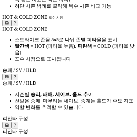
하단 시즌 범례를 클릭해 복수 시즌 비교 가능
HOT & COLD ZONE
포수 시점
💾
?
HOT & COLD ZONE
스트라이크 존을
5x5
로 나눠 존별 피타율을 표시
빨간색
= HOT (피타율 높음),
파란색
= COLD (피타율 낮
음)
포수 시점으로 표시됩니다
승패 / SV / HLD
💾
?
승패 / SV / HLD
시즌별
승리, 패배, 세이브, 홀드
추이
선발은 승패, 마무리는 세이브, 중계는 홀드가 주요 지표
역할 변화를 추적할 수 있습니다
피안타 구성
💾
?
피안타 구성