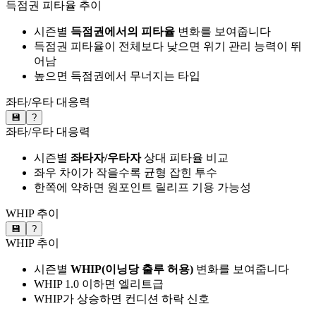
득점권 피타율 추이
시즌별
득점권에서의 피타율
변화를 보여줍니다
득점권 피타율이 전체보다 낮으면 위기 관리 능력이 뛰
어남
높으면 득점권에서 무너지는 타입
좌타/우타 대응력
💾
?
좌타/우타 대응력
시즌별
좌타자/우타자
상대 피타율 비교
좌우 차이가 작을수록 균형 잡힌 투수
한쪽에 약하면 원포인트 릴리프 기용 가능성
WHIP 추이
💾
?
WHIP 추이
시즌별
WHIP(이닝당 출루 허용)
변화를 보여줍니다
WHIP 1.0 이하면 엘리트급
WHIP가 상승하면 컨디션 하락 신호