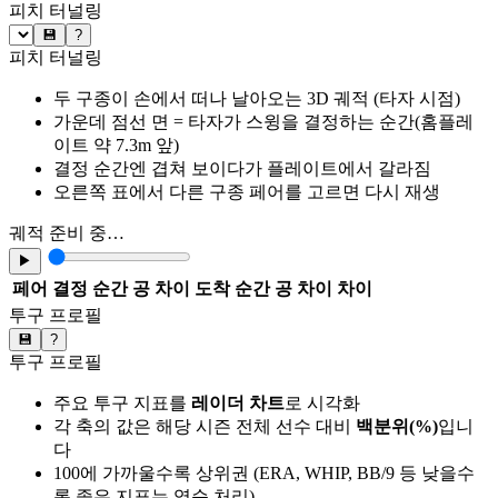
피치 터널링
💾
?
피치 터널링
두 구종이 손에서 떠나 날아오는 3D 궤적 (타자 시점)
가운데 점선 면 = 타자가 스윙을 결정하는 순간(홈플레
이트 약 7.3m 앞)
결정 순간엔 겹쳐 보이다가 플레이트에서 갈라짐
오른쪽 표에서 다른 구종 페어를 고르면 다시 재생
궤적 준비 중…
▶
페어
결정 순간 공 차이
도착 순간 공 차이
차이
투구 프로필
💾
?
투구 프로필
주요 투구 지표를
레이더 차트
로 시각화
각 축의 값은 해당 시즌 전체 선수 대비
백분위(%)
입니
다
100에 가까울수록 상위권 (ERA, WHIP, BB/9 등 낮을수
록 좋은 지표는 역순 처리)