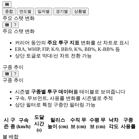
💾
종합
연도별
일자별
경기별
상황별
주요 스탯 변화
💾
?
주요 스탯 변화
커리어 동안의
주요 투구 지표
변화를 선 차트로 표시
ERA, WHIP, FIP, K/9, BB/9, K%, BB%, K-BB% 등
상단 토글로 막대/선 차트 전환 가능
구종 추이
💾
?
구종 추이
시즌별
구종별 투구 데이터
를 테이블로 보여줍니다
구속, 무브먼트, 사용률 변화를 시즌별로 추적
상단 필터로 특정 구종만 필터링 가능
도달
시
구
릴리스
수직 무
수평 무
낙차
구종
구속
시간
즌
종
(km/h)
높이 (cm)
브 (cm)
브 (cm)
각도
사용률
(s)
볼 배합