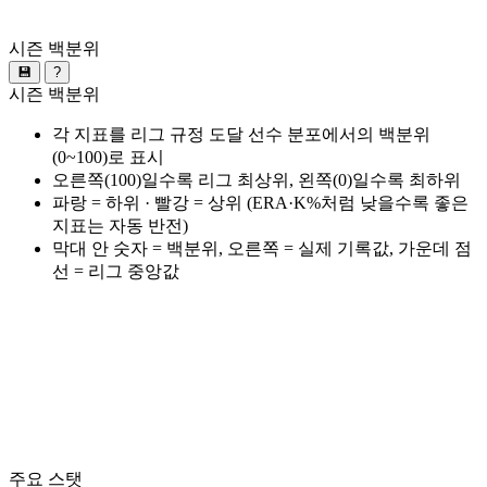
시즌 백분위
💾
?
시즌 백분위
각 지표를 리그 규정 도달 선수 분포에서의 백분위
(0~100)로 표시
오른쪽(100)일수록 리그 최상위, 왼쪽(0)일수록 최하위
파랑 = 하위 · 빨강 = 상위 (ERA·K%처럼 낮을수록 좋은
지표는 자동 반전)
막대 안 숫자 = 백분위, 오른쪽 = 실제 기록값, 가운데 점
선 = 리그 중앙값
주요 스탯