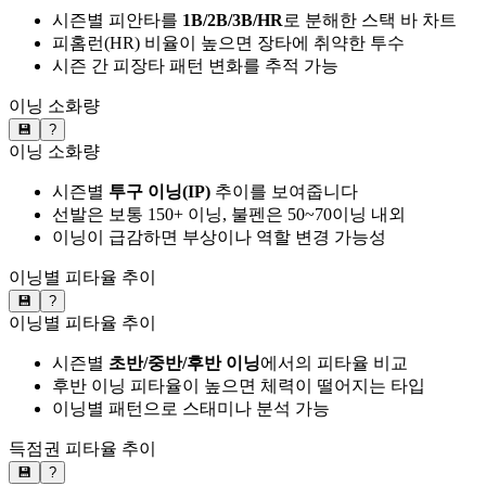
시즌별 피안타를
1B/2B/3B/HR
로 분해한 스택 바 차트
피홈런(HR) 비율이 높으면 장타에 취약한 투수
시즌 간 피장타 패턴 변화를 추적 가능
이닝 소화량
💾
?
이닝 소화량
시즌별
투구 이닝(IP)
추이를 보여줍니다
선발은 보통 150+ 이닝, 불펜은 50~70이닝 내외
이닝이 급감하면 부상이나 역할 변경 가능성
이닝별 피타율 추이
💾
?
이닝별 피타율 추이
시즌별
초반/중반/후반 이닝
에서의 피타율 비교
후반 이닝 피타율이 높으면 체력이 떨어지는 타입
이닝별 패턴으로 스태미나 분석 가능
득점권 피타율 추이
💾
?