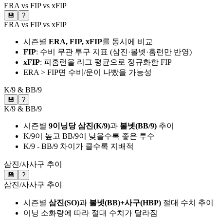
ERA vs FIP vs xFIP
💾
?
ERA vs FIP vs xFIP
시즌별
ERA, FIP, xFIP
를 동시에 비교
FIP
: 수비 무관 투구 지표 (삼진·볼넷·홈런만 반영)
xFIP
: 피홈런을 리그 평균으로 정규화한 FIP
ERA > FIP면 수비/운이 나빴을 가능성
K/9 & BB/9
💾
?
K/9 & BB/9
시즌별
9이닝당 삼진(K/9)
과
볼넷(BB/9)
추이
K/9이 높고 BB/9이 낮을수록 좋은 투수
K/9 - BB/9 차이가 클수록 지배적
삼진/사사구 추이
💾
?
삼진/사사구 추이
시즌별
삼진(SO)
과
볼넷(BB)+사구(HBP)
절대 수치 추이
이닝 소화량에 따라 절대 수치가 달라짐