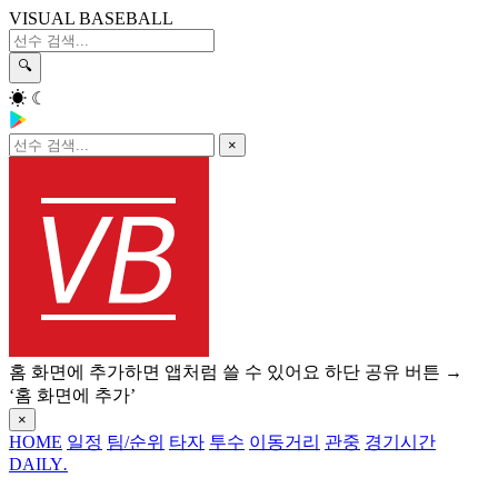
VISUAL BASEBALL
🔍
☀
☾
×
홈 화면에 추가하면 앱처럼 쓸 수 있어요
하단 공유 버튼 →
‘홈 화면에 추가’
×
HOME
일정
팀/순위
타자
투수
이동거리
관중
경기시간
DAILY
.