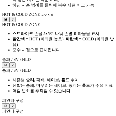
하단 시즌 범례를 클릭해 복수 시즌 비교 가능
HOT & COLD ZONE
포수 시점
💾
?
HOT & COLD ZONE
스트라이크 존을
5x5
로 나눠 존별 피타율을 표시
빨간색
= HOT (피타율 높음),
파란색
= COLD (피타율 낮
음)
포수 시점으로 표시됩니다
승패 / SV / HLD
💾
?
승패 / SV / HLD
시즌별
승리, 패배, 세이브, 홀드
추이
선발은 승패, 마무리는 세이브, 중계는 홀드가 주요 지표
역할 변화를 추적할 수 있습니다
피안타 구성
💾
?
피안타 구성