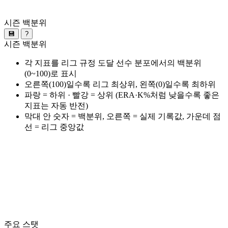
시즌 백분위
💾
?
시즌 백분위
각 지표를 리그 규정 도달 선수 분포에서의 백분위
(0~100)로 표시
오른쪽(100)일수록 리그 최상위, 왼쪽(0)일수록 최하위
파랑 = 하위 · 빨강 = 상위 (ERA·K%처럼 낮을수록 좋은
지표는 자동 반전)
막대 안 숫자 = 백분위, 오른쪽 = 실제 기록값, 가운데 점
선 = 리그 중앙값
주요 스탯