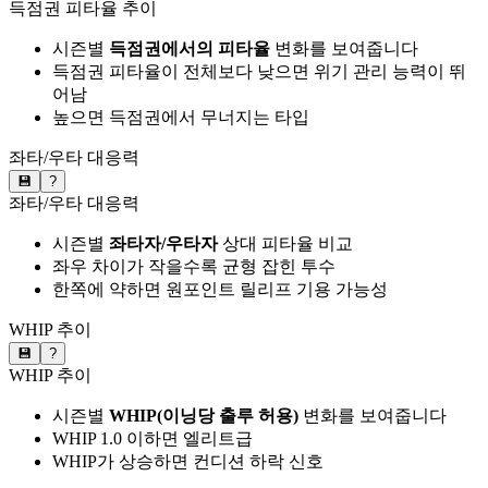
득점권 피타율 추이
시즌별
득점권에서의 피타율
변화를 보여줍니다
득점권 피타율이 전체보다 낮으면 위기 관리 능력이 뛰
어남
높으면 득점권에서 무너지는 타입
좌타/우타 대응력
💾
?
좌타/우타 대응력
시즌별
좌타자/우타자
상대 피타율 비교
좌우 차이가 작을수록 균형 잡힌 투수
한쪽에 약하면 원포인트 릴리프 기용 가능성
WHIP 추이
💾
?
WHIP 추이
시즌별
WHIP(이닝당 출루 허용)
변화를 보여줍니다
WHIP 1.0 이하면 엘리트급
WHIP가 상승하면 컨디션 하락 신호