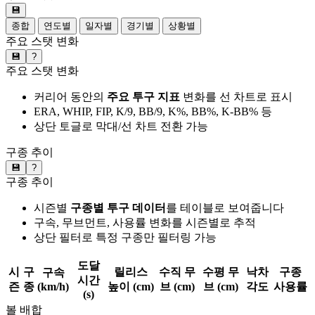
💾
종합
연도별
일자별
경기별
상황별
주요 스탯 변화
💾
?
주요 스탯 변화
커리어 동안의
주요 투구 지표
변화를 선 차트로 표시
ERA, WHIP, FIP, K/9, BB/9, K%, BB%, K-BB% 등
상단 토글로 막대/선 차트 전환 가능
구종 추이
💾
?
구종 추이
시즌별
구종별 투구 데이터
를 테이블로 보여줍니다
구속, 무브먼트, 사용률 변화를 시즌별로 추적
상단 필터로 특정 구종만 필터링 가능
도달
시
구
릴리스
수직 무
수평 무
낙차
구종
구속
시간
즌
종
(km/h)
높이 (cm)
브 (cm)
브 (cm)
각도
사용률
(s)
볼 배합