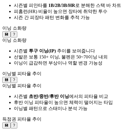
시즌별 피안타를
1B/2B/3B/HR
로 분해한 스택 바 차트
피홈런(HR) 비율이 높으면 장타에 취약한 투수
시즌 간 피장타 패턴 변화를 추적 가능
이닝 소화량
💾
?
이닝 소화량
시즌별
투구 이닝(IP)
추이를 보여줍니다
선발은 보통 150+ 이닝, 불펜은 50~70이닝 내외
이닝이 급감하면 부상이나 역할 변경 가능성
이닝별 피타율 추이
💾
?
이닝별 피타율 추이
시즌별
초반/중반/후반 이닝
에서의 피타율 비교
후반 이닝 피타율이 높으면 체력이 떨어지는 타입
이닝별 패턴으로 스태미나 분석 가능
득점권 피타율 추이
💾
?