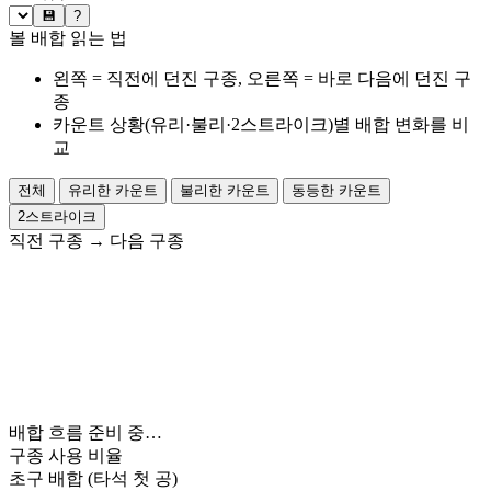
💾
?
볼 배합 읽는 법
왼쪽 = 직전에 던진 구종, 오른쪽 = 바로 다음에 던진 구
종
카운트 상황(유리·불리·2스트라이크)별 배합 변화를 비
교
전체
유리한 카운트
불리한 카운트
동등한 카운트
2스트라이크
직전 구종
→
다음 구종
배합 흐름 준비 중…
구종 사용 비율
초구 배합
(타석 첫 공)