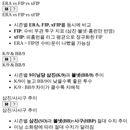
ERA vs FIP vs xFIP
💾
?
ERA vs FIP vs xFIP
시즌별
ERA, FIP, xFIP
를 동시에 비교
FIP
: 수비 무관 투구 지표 (삼진·볼넷·홈런만 반영)
xFIP
: 피홈런을 리그 평균으로 정규화한 FIP
ERA > FIP면 수비/운이 나빴을 가능성
K/9 & BB/9
💾
?
K/9 & BB/9
시즌별
9이닝당 삼진(K/9)
과
볼넷(BB/9)
추이
K/9이 높고 BB/9이 낮을수록 좋은 투수
K/9 - BB/9 차이가 클수록 지배적
삼진/사사구 추이
💾
?
삼진/사사구 추이
시즌별
삼진(SO)
과
볼넷(BB)+사구(HBP)
절대 수치 추이
이닝 소화량에 따라 절대 수치가 달라짐