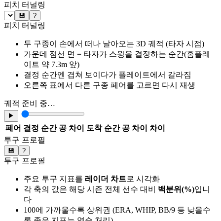
피치 터널링
💾
?
피치 터널링
두 구종이 손에서 떠나 날아오는 3D 궤적 (타자 시점)
가운데 점선 면 = 타자가 스윙을 결정하는 순간(홈플레
이트 약 7.3m 앞)
결정 순간엔 겹쳐 보이다가 플레이트에서 갈라짐
오른쪽 표에서 다른 구종 페어를 고르면 다시 재생
궤적 준비 중…
▶
페어
결정 순간 공 차이
도착 순간 공 차이
차이
투구 프로필
💾
?
투구 프로필
주요 투구 지표를
레이더 차트
로 시각화
각 축의 값은 해당 시즌 전체 선수 대비
백분위(%)
입니
다
100에 가까울수록 상위권 (ERA, WHIP, BB/9 등 낮을수
록 좋은 지표는 역순 처리)