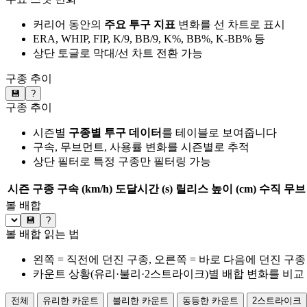
커리어 동안의
주요 투구 지표
변화를 선 차트로 표시
ERA, WHIP, FIP, K/9, BB/9, K%, BB%, K-BB% 등
상단 토글로 막대/선 차트 전환 가능
구종 추이
💾
?
구종 추이
시즌별
구종별 투구 데이터
를 테이블로 보여줍니다
구속, 무브먼트, 사용률 변화를 시즌별로 추적
상단 필터로 특정 구종만 필터링 가능
시즌
구종
구속 (km/h)
도달시간 (s)
릴리스 높이 (cm)
수직 무브 
볼 배합
💾
?
볼 배합 읽는 법
왼쪽 = 직전에 던진 구종, 오른쪽 = 바로 다음에 던진 구종
카운트 상황(유리·불리·2스트라이크)별 배합 변화를 비교
전체
유리한 카운트
불리한 카운트
동등한 카운트
2스트라이크