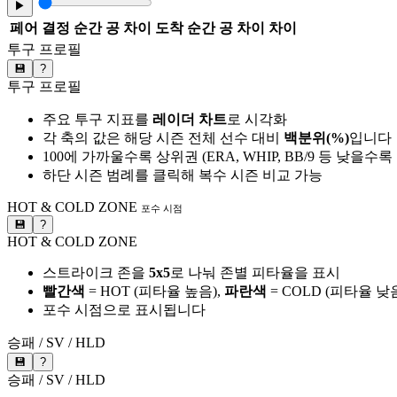
▶
페어
결정 순간 공 차이
도착 순간 공 차이
차이
투구 프로필
💾
?
투구 프로필
주요 투구 지표를
레이더 차트
로 시각화
각 축의 값은 해당 시즌 전체 선수 대비
백분위(%)
입니다
100에 가까울수록 상위권 (ERA, WHIP, BB/9 등 낮을수
하단 시즌 범례를 클릭해 복수 시즌 비교 가능
HOT & COLD ZONE
포수 시점
💾
?
HOT & COLD ZONE
스트라이크 존을
5x5
로 나눠 존별 피타율을 표시
빨간색
= HOT (피타율 높음),
파란색
= COLD (피타율 낮
포수 시점으로 표시됩니다
승패 / SV / HLD
💾
?
승패 / SV / HLD