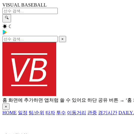
VISUAL BASEBALL
🔍
☀
☾
×
홈 화면에 추가하면 앱처럼 쓸 수 있어요
하단 공유 버튼 → ‘홈
×
HOME
일정
팀/순위
타자
투수
이동거리
관중
경기시간
DAILY