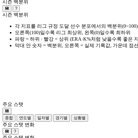
시즌 백분위
💾
?
시즌 백분위
각 지표를 리그 규정 도달 선수 분포에서의 백분위(0~100
오른쪽(100)일수록 리그 최상위, 왼쪽(0)일수록 최하위
파랑 = 하위 · 빨강 = 상위 (ERA·K%처럼 낮을수록 좋은
막대 안 숫자 = 백분위, 오른쪽 = 실제 기록값, 가운데 점
주요 스탯
💾
종합
연도별
일자별
경기별
상황별
주요 스탯 변화
💾
?
주요 스탯 변화