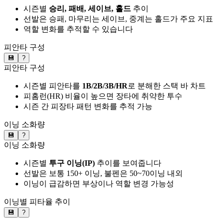
시즌별
승리, 패배, 세이브, 홀드
추이
선발은 승패, 마무리는 세이브, 중계는 홀드가 주요 지표
역할 변화를 추적할 수 있습니다
피안타 구성
💾
?
피안타 구성
시즌별 피안타를
1B/2B/3B/HR
로 분해한 스택 바 차트
피홈런(HR) 비율이 높으면 장타에 취약한 투수
시즌 간 피장타 패턴 변화를 추적 가능
이닝 소화량
💾
?
이닝 소화량
시즌별
투구 이닝(IP)
추이를 보여줍니다
선발은 보통 150+ 이닝, 불펜은 50~70이닝 내외
이닝이 급감하면 부상이나 역할 변경 가능성
이닝별 피타율 추이
💾
?