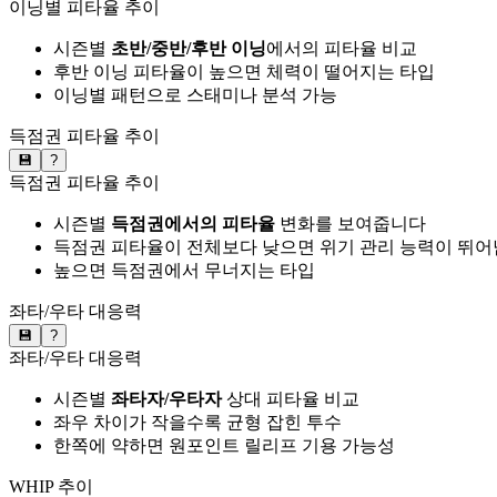
이닝별 피타율 추이
시즌별
초반/중반/후반 이닝
에서의 피타율 비교
후반 이닝 피타율이 높으면 체력이 떨어지는 타입
이닝별 패턴으로 스태미나 분석 가능
득점권 피타율 추이
💾
?
득점권 피타율 추이
시즌별
득점권에서의 피타율
변화를 보여줍니다
득점권 피타율이 전체보다 낮으면 위기 관리 능력이 뛰어
높으면 득점권에서 무너지는 타입
좌타/우타 대응력
💾
?
좌타/우타 대응력
시즌별
좌타자/우타자
상대 피타율 비교
좌우 차이가 작을수록 균형 잡힌 투수
한쪽에 약하면 원포인트 릴리프 기용 가능성
WHIP 추이