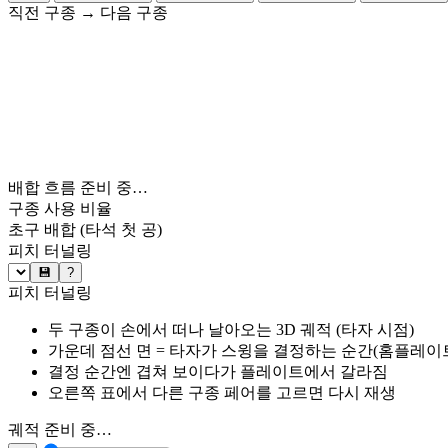
직전 구종
→
다음 구종
배합 흐름 준비 중…
구종 사용 비율
초구 배합
(타석 첫 공)
피치 터널링
💾
?
피치 터널링
두 구종이 손에서 떠나 날아오는 3D 궤적 (타자 시점)
가운데 점선 면 = 타자가 스윙을 결정하는 순간(홈플레이트 약
결정 순간엔 겹쳐 보이다가 플레이트에서 갈라짐
오른쪽 표에서 다른 구종 페어를 고르면 다시 재생
궤적 준비 중…