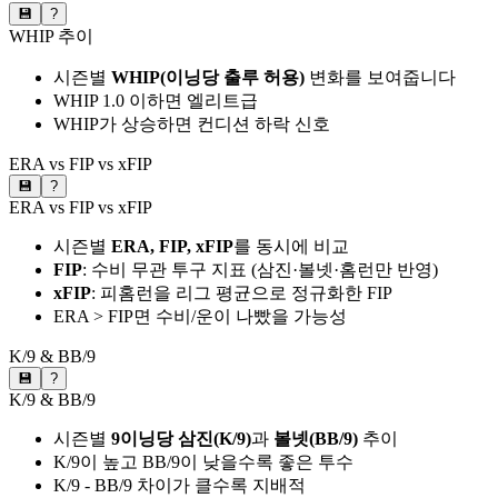
💾
?
WHIP 추이
시즌별
WHIP(이닝당 출루 허용)
변화를 보여줍니다
WHIP 1.0 이하면 엘리트급
WHIP가 상승하면 컨디션 하락 신호
ERA vs FIP vs xFIP
💾
?
ERA vs FIP vs xFIP
시즌별
ERA, FIP, xFIP
를 동시에 비교
FIP
: 수비 무관 투구 지표 (삼진·볼넷·홈런만 반영)
xFIP
: 피홈런을 리그 평균으로 정규화한 FIP
ERA > FIP면 수비/운이 나빴을 가능성
K/9 & BB/9
💾
?
K/9 & BB/9
시즌별
9이닝당 삼진(K/9)
과
볼넷(BB/9)
추이
K/9이 높고 BB/9이 낮을수록 좋은 투수
K/9 - BB/9 차이가 클수록 지배적