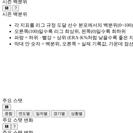
시즌 백분위
💾
?
시즌 백분위
각 지표를 리그 규정 도달 선수 분포에서의 백분위(0~100
오른쪽(100)일수록 리그 최상위, 왼쪽(0)일수록 최하위
파랑 = 하위 · 빨강 = 상위 (ERA·K%처럼 낮을수록 좋은
막대 안 숫자 = 백분위, 오른쪽 = 실제 기록값, 가운데 점
주요 스탯
💾
종합
연도별
일자별
경기별
상황별
주요 스탯 변화
💾
?
주요 스탯 변화