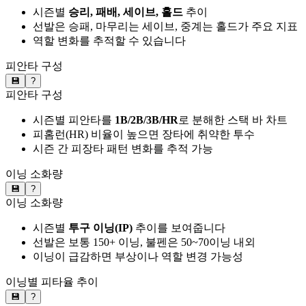
시즌별
승리, 패배, 세이브, 홀드
추이
선발은 승패, 마무리는 세이브, 중계는 홀드가 주요 지표
역할 변화를 추적할 수 있습니다
피안타 구성
💾
?
피안타 구성
시즌별 피안타를
1B/2B/3B/HR
로 분해한 스택 바 차트
피홈런(HR) 비율이 높으면 장타에 취약한 투수
시즌 간 피장타 패턴 변화를 추적 가능
이닝 소화량
💾
?
이닝 소화량
시즌별
투구 이닝(IP)
추이를 보여줍니다
선발은 보통 150+ 이닝, 불펜은 50~70이닝 내외
이닝이 급감하면 부상이나 역할 변경 가능성
이닝별 피타율 추이
💾
?