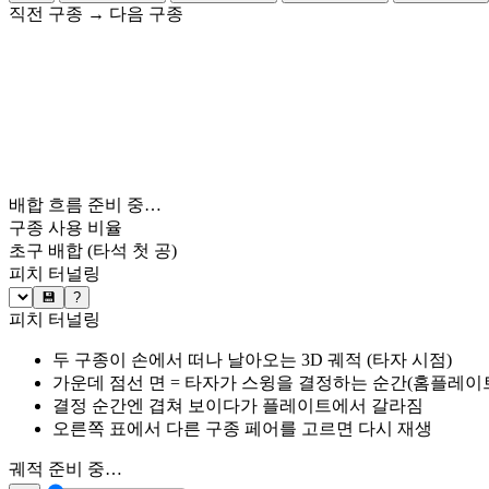
직전 구종
→
다음 구종
배합 흐름 준비 중…
구종 사용 비율
초구 배합
(타석 첫 공)
피치 터널링
💾
?
피치 터널링
두 구종이 손에서 떠나 날아오는 3D 궤적 (타자 시점)
가운데 점선 면 = 타자가 스윙을 결정하는 순간(홈플레이트 약
결정 순간엔 겹쳐 보이다가 플레이트에서 갈라짐
오른쪽 표에서 다른 구종 페어를 고르면 다시 재생
궤적 준비 중…