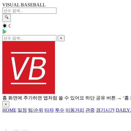
VISUAL BASEBALL
🔍
☀
☾
×
홈 화면에 추가하면 앱처럼 쓸 수 있어요
하단 공유 버튼 → ‘홈
×
HOME
일정
팀/순위
타자
투수
이동거리
관중
경기시간
DAILY