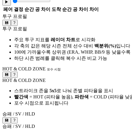
▶
페어
결정 순간 공 차이
도착 순간 공 차이
차이
투구 프로필
💾
?
투구 프로필
주요 투구 지표를
레이더 차트
로 시각화
각 축의 값은 해당 시즌 전체 선수 대비
백분위(%)
입니다
100에 가까울수록 상위권 (ERA, WHIP, BB/9 등 낮을수
하단 시즌 범례를 클릭해 복수 시즌 비교 가능
HOT & COLD ZONE
포수 시점
💾
?
HOT & COLD ZONE
스트라이크 존을
5x5
로 나눠 존별 피타율을 표시
빨간색
= HOT (피타율 높음),
파란색
= COLD (피타율 낮
포수 시점으로 표시됩니다
승패 / SV / HLD
💾
?
승패 / SV / HLD