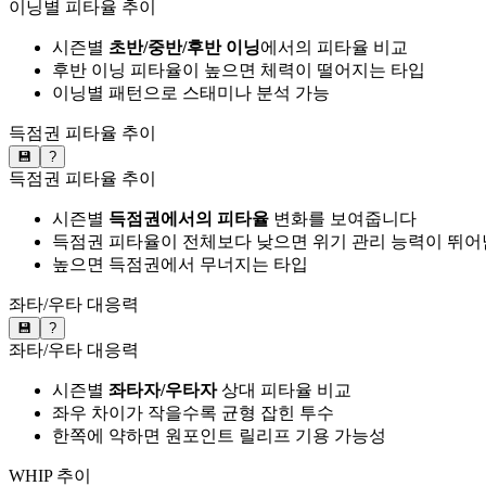
이닝별 피타율 추이
시즌별
초반/중반/후반 이닝
에서의 피타율 비교
후반 이닝 피타율이 높으면 체력이 떨어지는 타입
이닝별 패턴으로 스태미나 분석 가능
득점권 피타율 추이
💾
?
득점권 피타율 추이
시즌별
득점권에서의 피타율
변화를 보여줍니다
득점권 피타율이 전체보다 낮으면 위기 관리 능력이 뛰어
높으면 득점권에서 무너지는 타입
좌타/우타 대응력
💾
?
좌타/우타 대응력
시즌별
좌타자/우타자
상대 피타율 비교
좌우 차이가 작을수록 균형 잡힌 투수
한쪽에 약하면 원포인트 릴리프 기용 가능성
WHIP 추이