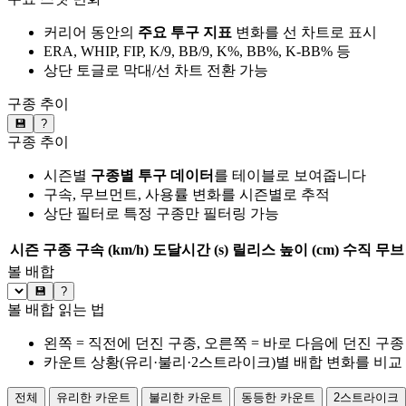
커리어 동안의
주요 투구 지표
변화를 선 차트로 표시
ERA, WHIP, FIP, K/9, BB/9, K%, BB%, K-BB% 등
상단 토글로 막대/선 차트 전환 가능
구종 추이
💾
?
구종 추이
시즌별
구종별 투구 데이터
를 테이블로 보여줍니다
구속, 무브먼트, 사용률 변화를 시즌별로 추적
상단 필터로 특정 구종만 필터링 가능
시즌
구종
구속 (km/h)
도달시간 (s)
릴리스 높이 (cm)
수직 무브 
볼 배합
💾
?
볼 배합 읽는 법
왼쪽 = 직전에 던진 구종, 오른쪽 = 바로 다음에 던진 구종
카운트 상황(유리·불리·2스트라이크)별 배합 변화를 비교
전체
유리한 카운트
불리한 카운트
동등한 카운트
2스트라이크