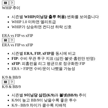
💾
?
WHIP 추이
시즌별
WHIP(이닝당 출루 허용)
변화를 보여줍니다
WHIP 1.0 이하면 엘리트급
WHIP가 상승하면 컨디션 하락 신호
ERA vs FIP vs xFIP
💾
?
ERA vs FIP vs xFIP
시즌별
ERA, FIP, xFIP
를 동시에 비교
FIP
: 수비 무관 투구 지표 (삼진·볼넷·홈런만 반영)
xFIP
: 피홈런을 리그 평균으로 정규화한 FIP
ERA > FIP면 수비/운이 나빴을 가능성
K/9 & BB/9
💾
?
K/9 & BB/9
시즌별
9이닝당 삼진(K/9)
과
볼넷(BB/9)
추이
K/9이 높고 BB/9이 낮을수록 좋은 투수
K/9 - BB/9 차이가 클수록 지배적