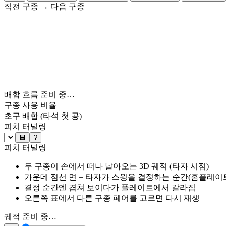
직전 구종
→
다음 구종
배합 흐름 준비 중…
구종 사용 비율
초구 배합
(타석 첫 공)
피치 터널링
💾
?
피치 터널링
두 구종이 손에서 떠나 날아오는 3D 궤적 (타자 시점)
가운데 점선 면 = 타자가 스윙을 결정하는 순간(홈플레이트 약
결정 순간엔 겹쳐 보이다가 플레이트에서 갈라짐
오른쪽 표에서 다른 구종 페어를 고르면 다시 재생
궤적 준비 중…