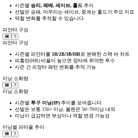
시즌별
승리, 패배, 세이브, 홀드
추이
선발은 승패, 마무리는 세이브, 중계는 홀드가 주요 지표
역할 변화를 추적할 수 있습니다
피안타 구성
💾
?
피안타 구성
시즌별 피안타를
1B/2B/3B/HR
로 분해한 스택 바 차트
피홈런(HR) 비율이 높으면 장타에 취약한 투수
시즌 간 피장타 패턴 변화를 추적 가능
이닝 소화량
💾
?
이닝 소화량
시즌별
투구 이닝(IP)
추이를 보여줍니다
선발은 보통 150+ 이닝, 불펜은 50~70이닝 내외
이닝이 급감하면 부상이나 역할 변경 가능성
이닝별 피타율 추이
💾
?