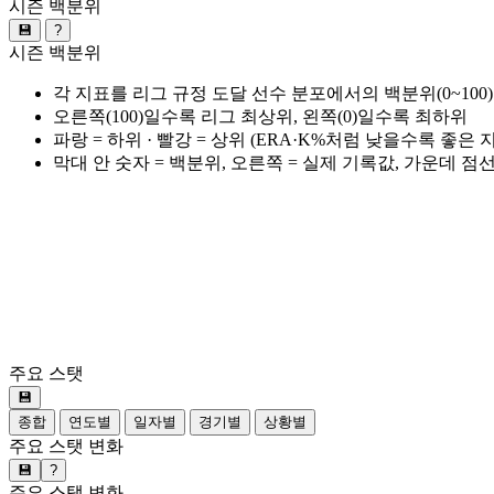
시즌 백분위
💾
?
시즌 백분위
각 지표를 리그 규정 도달 선수 분포에서의 백분위(0~100
오른쪽(100)일수록 리그 최상위, 왼쪽(0)일수록 최하위
파랑 = 하위 · 빨강 = 상위 (ERA·K%처럼 낮을수록 좋은
막대 안 숫자 = 백분위, 오른쪽 = 실제 기록값, 가운데 점
주요 스탯
💾
종합
연도별
일자별
경기별
상황별
주요 스탯 변화
💾
?
주요 스탯 변화