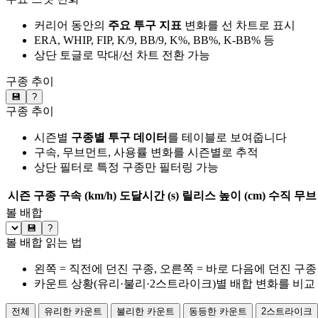
커리어 동안의
주요 투구 지표
변화를 선 차트로 표시
ERA, WHIP, FIP, K/9, BB/9, K%, BB%, K-BB% 등
상단 토글로 막대/선 차트 전환 가능
구종 추이
💾
?
구종 추이
시즌별
구종별 투구 데이터
를 테이블로 보여줍니다
구속, 무브먼트, 사용률 변화를 시즌별로 추적
상단 필터로 특정 구종만 필터링 가능
시즌
구종
구속 (km/h)
도달시간 (s)
릴리스 높이 (cm)
수직 무브 
볼 배합
💾
?
볼 배합 읽는 법
왼쪽 = 직전에 던진 구종, 오른쪽 = 바로 다음에 던진 구종
카운트 상황(유리·불리·2스트라이크)별 배합 변화를 비교
전체
유리한 카운트
불리한 카운트
동등한 카운트
2스트라이크