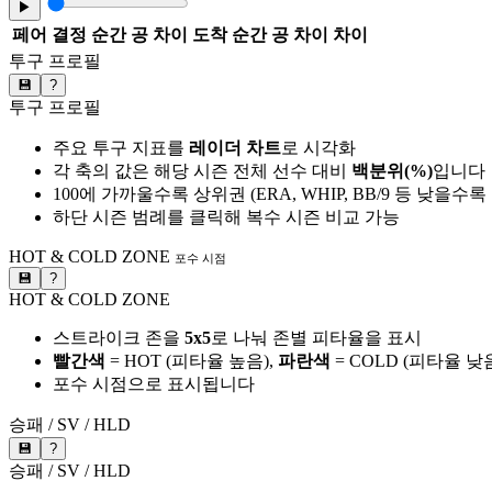
▶
페어
결정 순간 공 차이
도착 순간 공 차이
차이
투구 프로필
💾
?
투구 프로필
주요 투구 지표를
레이더 차트
로 시각화
각 축의 값은 해당 시즌 전체 선수 대비
백분위(%)
입니다
100에 가까울수록 상위권 (ERA, WHIP, BB/9 등 낮을수
하단 시즌 범례를 클릭해 복수 시즌 비교 가능
HOT & COLD ZONE
포수 시점
💾
?
HOT & COLD ZONE
스트라이크 존을
5x5
로 나눠 존별 피타율을 표시
빨간색
= HOT (피타율 높음),
파란색
= COLD (피타율 낮
포수 시점으로 표시됩니다
승패 / SV / HLD
💾
?
승패 / SV / HLD