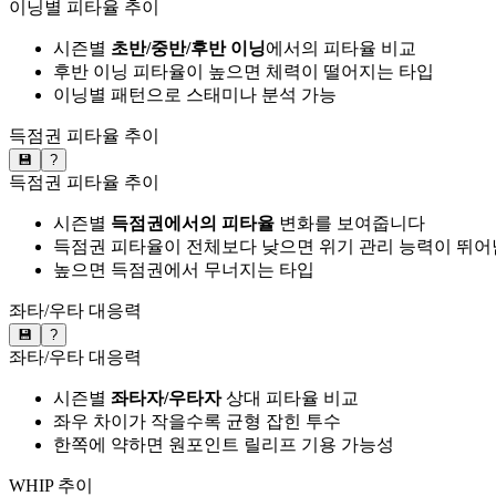
이닝별 피타율 추이
시즌별
초반/중반/후반 이닝
에서의 피타율 비교
후반 이닝 피타율이 높으면 체력이 떨어지는 타입
이닝별 패턴으로 스태미나 분석 가능
득점권 피타율 추이
💾
?
득점권 피타율 추이
시즌별
득점권에서의 피타율
변화를 보여줍니다
득점권 피타율이 전체보다 낮으면 위기 관리 능력이 뛰어
높으면 득점권에서 무너지는 타입
좌타/우타 대응력
💾
?
좌타/우타 대응력
시즌별
좌타자/우타자
상대 피타율 비교
좌우 차이가 작을수록 균형 잡힌 투수
한쪽에 약하면 원포인트 릴리프 기용 가능성
WHIP 추이