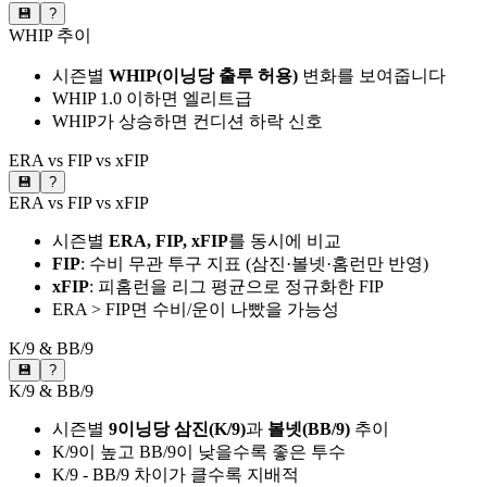
💾
?
WHIP 추이
시즌별
WHIP(이닝당 출루 허용)
변화를 보여줍니다
WHIP 1.0 이하면 엘리트급
WHIP가 상승하면 컨디션 하락 신호
ERA vs FIP vs xFIP
💾
?
ERA vs FIP vs xFIP
시즌별
ERA, FIP, xFIP
를 동시에 비교
FIP
: 수비 무관 투구 지표 (삼진·볼넷·홈런만 반영)
xFIP
: 피홈런을 리그 평균으로 정규화한 FIP
ERA > FIP면 수비/운이 나빴을 가능성
K/9 & BB/9
💾
?
K/9 & BB/9
시즌별
9이닝당 삼진(K/9)
과
볼넷(BB/9)
추이
K/9이 높고 BB/9이 낮을수록 좋은 투수
K/9 - BB/9 차이가 클수록 지배적