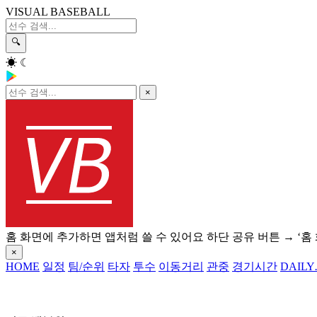
VISUAL BASEBALL
🔍
☀
☾
×
홈 화면에 추가하면 앱처럼 쓸 수 있어요
하단 공유 버튼 → ‘홈
×
HOME
일정
팀/순위
타자
투수
이동거리
관중
경기시간
DAILY