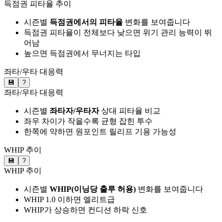
득점권 피타율 추이
시즌별
득점권에서의 피타율
변화를 보여줍니다
득점권 피타율이 전체보다 낮으면 위기 관리 능력이 뛰
어남
높으면 득점권에서 무너지는 타입
좌타/우타 대응력
💾
?
좌타/우타 대응력
시즌별
좌타자/우타자
상대 피타율 비교
좌우 차이가 작을수록 균형 잡힌 투수
한쪽에 약하면 원포인트 릴리프 기용 가능성
WHIP 추이
💾
?
WHIP 추이
시즌별
WHIP(이닝당 출루 허용)
변화를 보여줍니다
WHIP 1.0 이하면 엘리트급
WHIP가 상승하면 컨디션 하락 신호