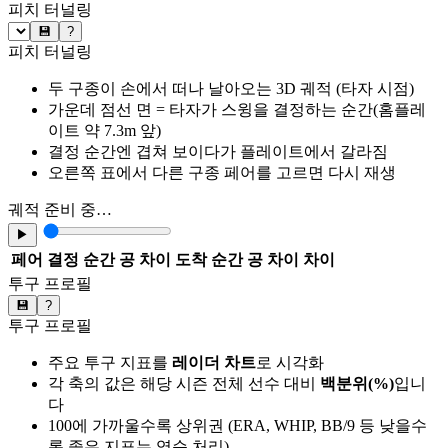
피치 터널링
💾
?
피치 터널링
두 구종이 손에서 떠나 날아오는 3D 궤적 (타자 시점)
가운데 점선 면 = 타자가 스윙을 결정하는 순간(홈플레
이트 약 7.3m 앞)
결정 순간엔 겹쳐 보이다가 플레이트에서 갈라짐
오른쪽 표에서 다른 구종 페어를 고르면 다시 재생
궤적 준비 중…
▶
페어
결정 순간 공 차이
도착 순간 공 차이
차이
투구 프로필
💾
?
투구 프로필
주요 투구 지표를
레이더 차트
로 시각화
각 축의 값은 해당 시즌 전체 선수 대비
백분위(%)
입니
다
100에 가까울수록 상위권 (ERA, WHIP, BB/9 등 낮을수
록 좋은 지표는 역순 처리)