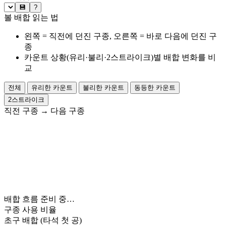
💾
?
볼 배합 읽는 법
왼쪽 = 직전에 던진 구종, 오른쪽 = 바로 다음에 던진 구
종
카운트 상황(유리·불리·2스트라이크)별 배합 변화를 비
교
전체
유리한 카운트
불리한 카운트
동등한 카운트
2스트라이크
직전 구종
→
다음 구종
배합 흐름 준비 중…
구종 사용 비율
초구 배합
(타석 첫 공)