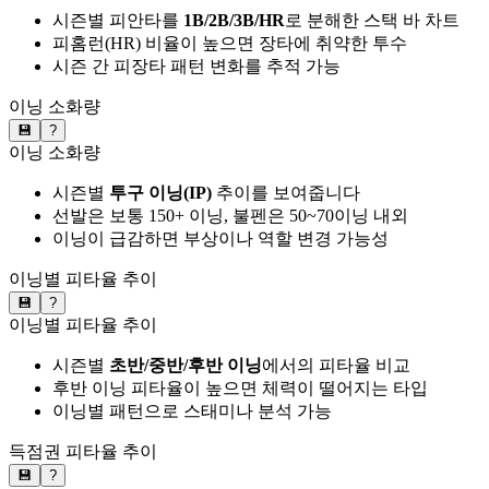
시즌별 피안타를
1B/2B/3B/HR
로 분해한 스택 바 차트
피홈런(HR) 비율이 높으면 장타에 취약한 투수
시즌 간 피장타 패턴 변화를 추적 가능
이닝 소화량
💾
?
이닝 소화량
시즌별
투구 이닝(IP)
추이를 보여줍니다
선발은 보통 150+ 이닝, 불펜은 50~70이닝 내외
이닝이 급감하면 부상이나 역할 변경 가능성
이닝별 피타율 추이
💾
?
이닝별 피타율 추이
시즌별
초반/중반/후반 이닝
에서의 피타율 비교
후반 이닝 피타율이 높으면 체력이 떨어지는 타입
이닝별 패턴으로 스태미나 분석 가능
득점권 피타율 추이
💾
?