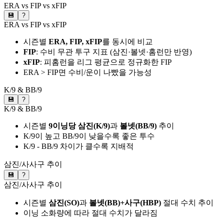
ERA vs FIP vs xFIP
💾
?
ERA vs FIP vs xFIP
시즌별
ERA, FIP, xFIP
를 동시에 비교
FIP
: 수비 무관 투구 지표 (삼진·볼넷·홈런만 반영)
xFIP
: 피홈런을 리그 평균으로 정규화한 FIP
ERA > FIP면 수비/운이 나빴을 가능성
K/9 & BB/9
💾
?
K/9 & BB/9
시즌별
9이닝당 삼진(K/9)
과
볼넷(BB/9)
추이
K/9이 높고 BB/9이 낮을수록 좋은 투수
K/9 - BB/9 차이가 클수록 지배적
삼진/사사구 추이
💾
?
삼진/사사구 추이
시즌별
삼진(SO)
과
볼넷(BB)+사구(HBP)
절대 수치 추이
이닝 소화량에 따라 절대 수치가 달라짐