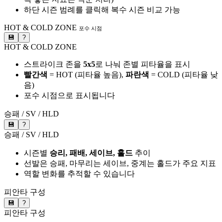
하단 시즌 범례를 클릭해 복수 시즌 비교 가능
HOT & COLD ZONE
포수 시점
💾
?
HOT & COLD ZONE
스트라이크 존을
5x5
로 나눠 존별 피타율을 표시
빨간색
= HOT (피타율 높음),
파란색
= COLD (피타율 낮
음)
포수 시점으로 표시됩니다
승패 / SV / HLD
💾
?
승패 / SV / HLD
시즌별
승리, 패배, 세이브, 홀드
추이
선발은 승패, 마무리는 세이브, 중계는 홀드가 주요 지표
역할 변화를 추적할 수 있습니다
피안타 구성
💾
?
피안타 구성