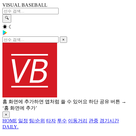
VISUAL BASEBALL
🔍
☀
☾
×
홈 화면에 추가하면 앱처럼 쓸 수 있어요
하단 공유 버튼 →
‘홈 화면에 추가’
×
HOME
일정
팀/순위
타자
투수
이동거리
관중
경기시간
DAILY
.