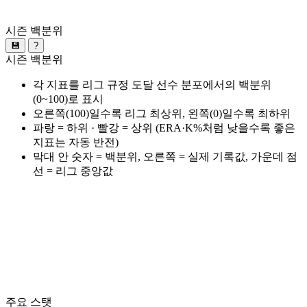
시즌 백분위
💾
?
시즌 백분위
각 지표를 리그 규정 도달 선수 분포에서의 백분위
(0~100)로 표시
오른쪽(100)일수록 리그 최상위, 왼쪽(0)일수록 최하위
파랑 = 하위 · 빨강 = 상위 (ERA·K%처럼 낮을수록 좋은
지표는 자동 반전)
막대 안 숫자 = 백분위, 오른쪽 = 실제 기록값, 가운데 점
선 = 리그 중앙값
주요 스탯