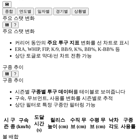
💾
종합
연도별
일자별
경기별
상황별
주요 스탯 변화
💾
?
주요 스탯 변화
커리어 동안의
주요 투구 지표
변화를 선 차트로 표시
ERA, WHIP, FIP, K/9, BB/9, K%, BB%, K-BB% 등
상단 토글로 막대/선 차트 전환 가능
구종 추이
💾
?
구종 추이
시즌별
구종별 투구 데이터
를 테이블로 보여줍니다
구속, 무브먼트, 사용률 변화를 시즌별로 추적
상단 필터로 특정 구종만 필터링 가능
도달
시
구
릴리스
수직 무
수평 무
낙차
구종
구속
시간
즌
종
(km/h)
높이 (cm)
브 (cm)
브 (cm)
각도
사용률
(s)
볼 배합