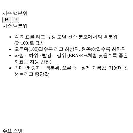
시즌 백분위
💾
?
시즌 백분위
각 지표를 리그 규정 도달 선수 분포에서의 백분위
(0~100)로 표시
오른쪽(100)일수록 리그 최상위, 왼쪽(0)일수록 최하위
파랑 = 하위 · 빨강 = 상위 (ERA·K%처럼 낮을수록 좋은
지표는 자동 반전)
막대 안 숫자 = 백분위, 오른쪽 = 실제 기록값, 가운데 점
선 = 리그 중앙값
주요 스탯