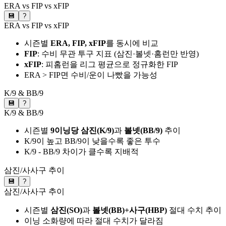
ERA vs FIP vs xFIP
💾
?
ERA vs FIP vs xFIP
시즌별
ERA, FIP, xFIP
를 동시에 비교
FIP
: 수비 무관 투구 지표 (삼진·볼넷·홈런만 반영)
xFIP
: 피홈런을 리그 평균으로 정규화한 FIP
ERA > FIP면 수비/운이 나빴을 가능성
K/9 & BB/9
💾
?
K/9 & BB/9
시즌별
9이닝당 삼진(K/9)
과
볼넷(BB/9)
추이
K/9이 높고 BB/9이 낮을수록 좋은 투수
K/9 - BB/9 차이가 클수록 지배적
삼진/사사구 추이
💾
?
삼진/사사구 추이
시즌별
삼진(SO)
과
볼넷(BB)+사구(HBP)
절대 수치 추이
이닝 소화량에 따라 절대 수치가 달라짐