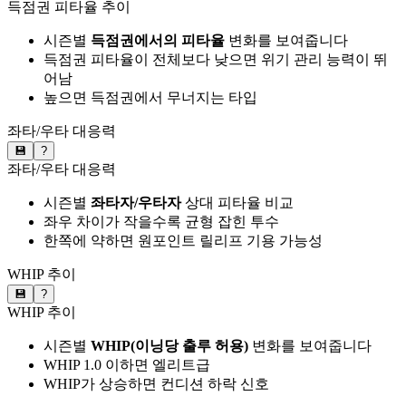
득점권 피타율 추이
시즌별
득점권에서의 피타율
변화를 보여줍니다
득점권 피타율이 전체보다 낮으면 위기 관리 능력이 뛰
어남
높으면 득점권에서 무너지는 타입
좌타/우타 대응력
💾
?
좌타/우타 대응력
시즌별
좌타자/우타자
상대 피타율 비교
좌우 차이가 작을수록 균형 잡힌 투수
한쪽에 약하면 원포인트 릴리프 기용 가능성
WHIP 추이
💾
?
WHIP 추이
시즌별
WHIP(이닝당 출루 허용)
변화를 보여줍니다
WHIP 1.0 이하면 엘리트급
WHIP가 상승하면 컨디션 하락 신호