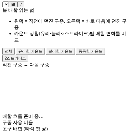
💾
?
볼 배합 읽는 법
왼쪽 = 직전에 던진 구종, 오른쪽 = 바로 다음에 던진 구
종
카운트 상황(유리·불리·2스트라이크)별 배합 변화를 비
교
전체
유리한 카운트
불리한 카운트
동등한 카운트
2스트라이크
직전 구종
→
다음 구종
배합 흐름 준비 중…
구종 사용 비율
초구 배합
(타석 첫 공)