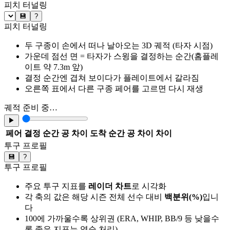
피치 터널링
💾
?
피치 터널링
두 구종이 손에서 떠나 날아오는 3D 궤적 (타자 시점)
가운데 점선 면 = 타자가 스윙을 결정하는 순간(홈플레
이트 약 7.3m 앞)
결정 순간엔 겹쳐 보이다가 플레이트에서 갈라짐
오른쪽 표에서 다른 구종 페어를 고르면 다시 재생
궤적 준비 중…
▶
페어
결정 순간 공 차이
도착 순간 공 차이
차이
투구 프로필
💾
?
투구 프로필
주요 투구 지표를
레이더 차트
로 시각화
각 축의 값은 해당 시즌 전체 선수 대비
백분위(%)
입니
다
100에 가까울수록 상위권 (ERA, WHIP, BB/9 등 낮을수
록 좋은 지표는 역순 처리)