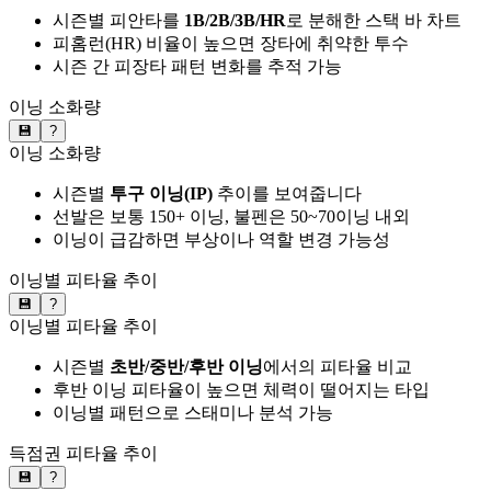
시즌별 피안타를
1B/2B/3B/HR
로 분해한 스택 바 차트
피홈런(HR) 비율이 높으면 장타에 취약한 투수
시즌 간 피장타 패턴 변화를 추적 가능
이닝 소화량
💾
?
이닝 소화량
시즌별
투구 이닝(IP)
추이를 보여줍니다
선발은 보통 150+ 이닝, 불펜은 50~70이닝 내외
이닝이 급감하면 부상이나 역할 변경 가능성
이닝별 피타율 추이
💾
?
이닝별 피타율 추이
시즌별
초반/중반/후반 이닝
에서의 피타율 비교
후반 이닝 피타율이 높으면 체력이 떨어지는 타입
이닝별 패턴으로 스태미나 분석 가능
득점권 피타율 추이
💾
?