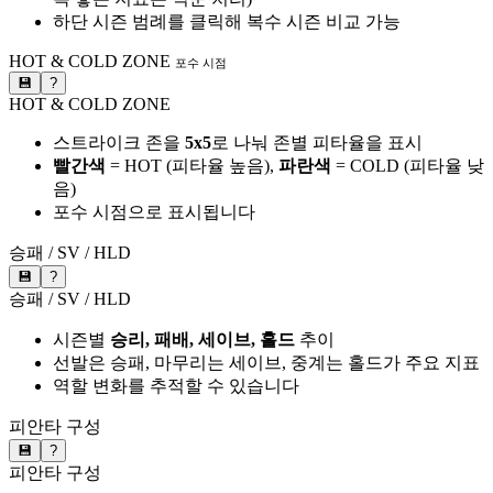
하단 시즌 범례를 클릭해 복수 시즌 비교 가능
HOT & COLD ZONE
포수 시점
💾
?
HOT & COLD ZONE
스트라이크 존을
5x5
로 나눠 존별 피타율을 표시
빨간색
= HOT (피타율 높음),
파란색
= COLD (피타율 낮
음)
포수 시점으로 표시됩니다
승패 / SV / HLD
💾
?
승패 / SV / HLD
시즌별
승리, 패배, 세이브, 홀드
추이
선발은 승패, 마무리는 세이브, 중계는 홀드가 주요 지표
역할 변화를 추적할 수 있습니다
피안타 구성
💾
?
피안타 구성