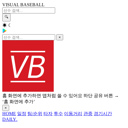
VISUAL BASEBALL
🔍
☀
☾
×
홈 화면에 추가하면 앱처럼 쓸 수 있어요
하단 공유 버튼 →
‘홈 화면에 추가’
×
HOME
일정
팀/순위
타자
투수
이동거리
관중
경기시간
DAILY
.