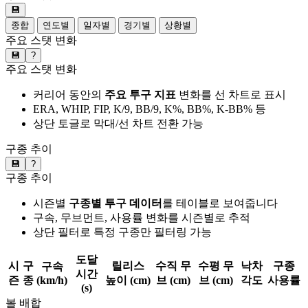
💾
종합
연도별
일자별
경기별
상황별
주요 스탯 변화
💾
?
주요 스탯 변화
커리어 동안의
주요 투구 지표
변화를 선 차트로 표시
ERA, WHIP, FIP, K/9, BB/9, K%, BB%, K-BB% 등
상단 토글로 막대/선 차트 전환 가능
구종 추이
💾
?
구종 추이
시즌별
구종별 투구 데이터
를 테이블로 보여줍니다
구속, 무브먼트, 사용률 변화를 시즌별로 추적
상단 필터로 특정 구종만 필터링 가능
도달
시
구
릴리스
수직 무
수평 무
낙차
구종
구속
시간
즌
종
(km/h)
높이 (cm)
브 (cm)
브 (cm)
각도
사용률
(s)
볼 배합