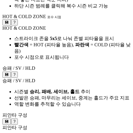
하단 시즌 범례를 클릭해 복수 시즌 비교 가능
HOT & COLD ZONE
포수 시점
💾
?
HOT & COLD ZONE
스트라이크 존을
5x5
로 나눠 존별 피타율을 표시
빨간색
= HOT (피타율 높음),
파란색
= COLD (피타율 낮
음)
포수 시점으로 표시됩니다
승패 / SV / HLD
💾
?
승패 / SV / HLD
시즌별
승리, 패배, 세이브, 홀드
추이
선발은 승패, 마무리는 세이브, 중계는 홀드가 주요 지표
역할 변화를 추적할 수 있습니다
피안타 구성
💾
?
피안타 구성