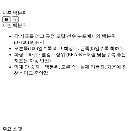
시즌 백분위
💾
?
시즌 백분위
각 지표를 리그 규정 도달 선수 분포에서의 백분위
(0~100)로 표시
오른쪽(100)일수록 리그 최상위, 왼쪽(0)일수록 최하위
파랑 = 하위 · 빨강 = 상위 (ERA·K%처럼 낮을수록 좋은
지표는 자동 반전)
막대 안 숫자 = 백분위, 오른쪽 = 실제 기록값, 가운데 점
선 = 리그 중앙값
주요 스탯