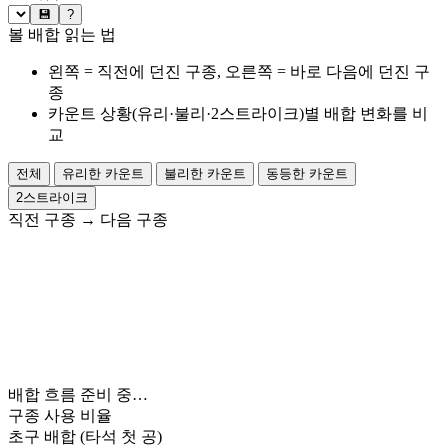
💾
?
볼 배합 읽는 법
왼쪽 = 직전에 던진 구종, 오른쪽 = 바로 다음에 던진 구
종
카운트 상황(유리·불리·2스트라이크)별 배합 변화를 비
교
전체
유리한 카운트
불리한 카운트
동등한 카운트
2스트라이크
직전 구종
→
다음 구종
배합 흐름 준비 중…
구종 사용 비율
초구 배합
(타석 첫 공)