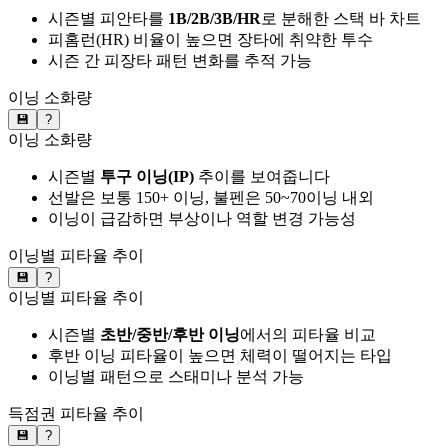
시즌별 피안타를
1B/2B/3B/HR
로 분해한 스택 바 차트
피홈런(HR) 비율이 높으면 장타에 취약한 투수
시즌 간 피장타 패턴 변화를 추적 가능
이닝 소화량
💾
?
이닝 소화량
시즌별
투구 이닝(IP)
추이를 보여줍니다
선발은 보통 150+ 이닝, 불펜은 50~70이닝 내외
이닝이 급감하면 부상이나 역할 변경 가능성
이닝별 피타율 추이
💾
?
이닝별 피타율 추이
시즌별
초반/중반/후반 이닝
에서의 피타율 비교
후반 이닝 피타율이 높으면 체력이 떨어지는 타입
이닝별 패턴으로 스태미나 분석 가능
득점권 피타율 추이
💾
?