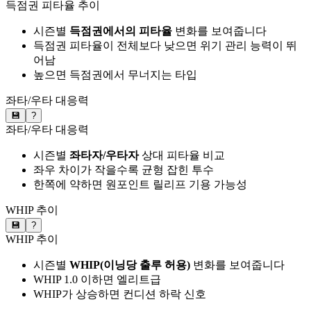
득점권 피타율 추이
시즌별
득점권에서의 피타율
변화를 보여줍니다
득점권 피타율이 전체보다 낮으면 위기 관리 능력이 뛰
어남
높으면 득점권에서 무너지는 타입
좌타/우타 대응력
💾
?
좌타/우타 대응력
시즌별
좌타자/우타자
상대 피타율 비교
좌우 차이가 작을수록 균형 잡힌 투수
한쪽에 약하면 원포인트 릴리프 기용 가능성
WHIP 추이
💾
?
WHIP 추이
시즌별
WHIP(이닝당 출루 허용)
변화를 보여줍니다
WHIP 1.0 이하면 엘리트급
WHIP가 상승하면 컨디션 하락 신호