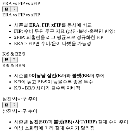
ERA vs FIP vs xFIP
💾
?
ERA vs FIP vs xFIP
시즌별
ERA, FIP, xFIP
를 동시에 비교
FIP
: 수비 무관 투구 지표 (삼진·볼넷·홈런만 반영)
xFIP
: 피홈런을 리그 평균으로 정규화한 FIP
ERA > FIP면 수비/운이 나빴을 가능성
K/9 & BB/9
💾
?
K/9 & BB/9
시즌별
9이닝당 삼진(K/9)
과
볼넷(BB/9)
추이
K/9이 높고 BB/9이 낮을수록 좋은 투수
K/9 - BB/9 차이가 클수록 지배적
삼진/사사구 추이
💾
?
삼진/사사구 추이
시즌별
삼진(SO)
과
볼넷(BB)+사구(HBP)
절대 수치 추이
이닝 소화량에 따라 절대 수치가 달라짐