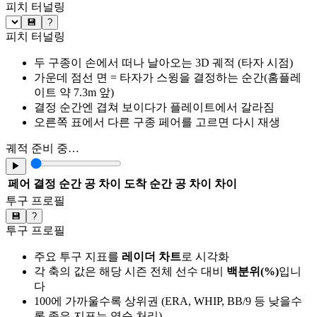
피치 터널링
💾
?
피치 터널링
두 구종이 손에서 떠나 날아오는 3D 궤적 (타자 시점)
가운데 점선 면 = 타자가 스윙을 결정하는 순간(홈플레
이트 약 7.3m 앞)
결정 순간엔 겹쳐 보이다가 플레이트에서 갈라짐
오른쪽 표에서 다른 구종 페어를 고르면 다시 재생
궤적 준비 중…
▶
페어
결정 순간 공 차이
도착 순간 공 차이
차이
투구 프로필
💾
?
투구 프로필
주요 투구 지표를
레이더 차트
로 시각화
각 축의 값은 해당 시즌 전체 선수 대비
백분위(%)
입니
다
100에 가까울수록 상위권 (ERA, WHIP, BB/9 등 낮을수
록 좋은 지표는 역순 처리)