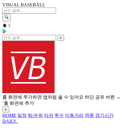
VISUAL BASEBALL
🔍
☀
☾
×
홈 화면에 추가하면 앱처럼 쓸 수 있어요
하단 공유 버튼 →
‘홈 화면에 추가’
×
HOME
일정
팀/순위
타자
투수
이동거리
관중
경기시간
DAILY
.