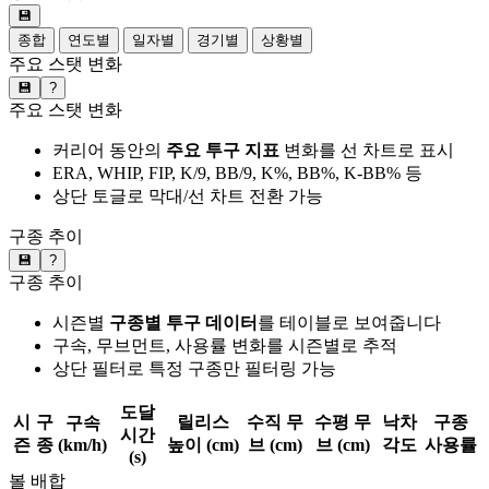
💾
종합
연도별
일자별
경기별
상황별
주요 스탯 변화
💾
?
주요 스탯 변화
커리어 동안의
주요 투구 지표
변화를 선 차트로 표시
ERA, WHIP, FIP, K/9, BB/9, K%, BB%, K-BB% 등
상단 토글로 막대/선 차트 전환 가능
구종 추이
💾
?
구종 추이
시즌별
구종별 투구 데이터
를 테이블로 보여줍니다
구속, 무브먼트, 사용률 변화를 시즌별로 추적
상단 필터로 특정 구종만 필터링 가능
도달
시
구
릴리스
수직 무
수평 무
낙차
구종
구속
시간
즌
종
(km/h)
높이 (cm)
브 (cm)
브 (cm)
각도
사용률
(s)
볼 배합