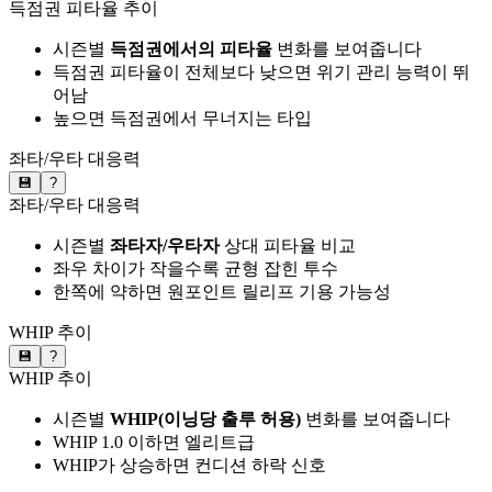
득점권 피타율 추이
시즌별
득점권에서의 피타율
변화를 보여줍니다
득점권 피타율이 전체보다 낮으면 위기 관리 능력이 뛰
어남
높으면 득점권에서 무너지는 타입
좌타/우타 대응력
💾
?
좌타/우타 대응력
시즌별
좌타자/우타자
상대 피타율 비교
좌우 차이가 작을수록 균형 잡힌 투수
한쪽에 약하면 원포인트 릴리프 기용 가능성
WHIP 추이
💾
?
WHIP 추이
시즌별
WHIP(이닝당 출루 허용)
변화를 보여줍니다
WHIP 1.0 이하면 엘리트급
WHIP가 상승하면 컨디션 하락 신호