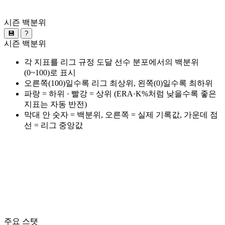
시즌 백분위
💾
?
시즌 백분위
각 지표를 리그 규정 도달 선수 분포에서의 백분위
(0~100)로 표시
오른쪽(100)일수록 리그 최상위, 왼쪽(0)일수록 최하위
파랑 = 하위 · 빨강 = 상위 (ERA·K%처럼 낮을수록 좋은
지표는 자동 반전)
막대 안 숫자 = 백분위, 오른쪽 = 실제 기록값, 가운데 점
선 = 리그 중앙값
주요 스탯