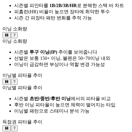
시즌별 피안타를
1B/2B/3B/HR
로 분해한 스택 바 차트
피홈런(HR) 비율이 높으면 장타에 취약한 투수
시즌 간 피장타 패턴 변화를 추적 가능
이닝 소화량
💾
?
이닝 소화량
시즌별
투구 이닝(IP)
추이를 보여줍니다
선발은 보통 150+ 이닝, 불펜은 50~70이닝 내외
이닝이 급감하면 부상이나 역할 변경 가능성
이닝별 피타율 추이
💾
?
이닝별 피타율 추이
시즌별
초반/중반/후반 이닝
에서의 피타율 비교
후반 이닝 피타율이 높으면 체력이 떨어지는 타입
이닝별 패턴으로 스태미나 분석 가능
득점권 피타율 추이
💾
?