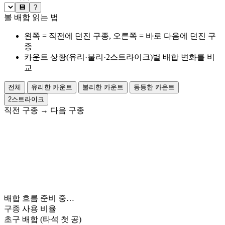
💾
?
볼 배합 읽는 법
왼쪽 = 직전에 던진 구종, 오른쪽 = 바로 다음에 던진 구
종
카운트 상황(유리·불리·2스트라이크)별 배합 변화를 비
교
전체
유리한 카운트
불리한 카운트
동등한 카운트
2스트라이크
직전 구종
→
다음 구종
배합 흐름 준비 중…
구종 사용 비율
초구 배합
(타석 첫 공)