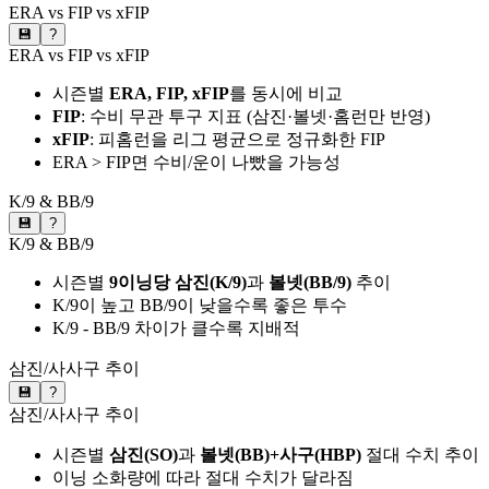
ERA vs FIP vs xFIP
💾
?
ERA vs FIP vs xFIP
시즌별
ERA, FIP, xFIP
를 동시에 비교
FIP
: 수비 무관 투구 지표 (삼진·볼넷·홈런만 반영)
xFIP
: 피홈런을 리그 평균으로 정규화한 FIP
ERA > FIP면 수비/운이 나빴을 가능성
K/9 & BB/9
💾
?
K/9 & BB/9
시즌별
9이닝당 삼진(K/9)
과
볼넷(BB/9)
추이
K/9이 높고 BB/9이 낮을수록 좋은 투수
K/9 - BB/9 차이가 클수록 지배적
삼진/사사구 추이
💾
?
삼진/사사구 추이
시즌별
삼진(SO)
과
볼넷(BB)+사구(HBP)
절대 수치 추이
이닝 소화량에 따라 절대 수치가 달라짐