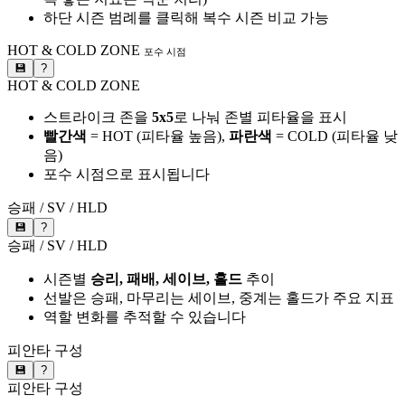
하단 시즌 범례를 클릭해 복수 시즌 비교 가능
HOT & COLD ZONE
포수 시점
💾
?
HOT & COLD ZONE
스트라이크 존을
5x5
로 나눠 존별 피타율을 표시
빨간색
= HOT (피타율 높음),
파란색
= COLD (피타율 낮
음)
포수 시점으로 표시됩니다
승패 / SV / HLD
💾
?
승패 / SV / HLD
시즌별
승리, 패배, 세이브, 홀드
추이
선발은 승패, 마무리는 세이브, 중계는 홀드가 주요 지표
역할 변화를 추적할 수 있습니다
피안타 구성
💾
?
피안타 구성