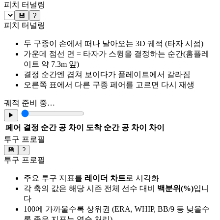
피치 터널링
💾
?
피치 터널링
두 구종이 손에서 떠나 날아오는 3D 궤적 (타자 시점)
가운데 점선 면 = 타자가 스윙을 결정하는 순간(홈플레
이트 약 7.3m 앞)
결정 순간엔 겹쳐 보이다가 플레이트에서 갈라짐
오른쪽 표에서 다른 구종 페어를 고르면 다시 재생
궤적 준비 중…
▶
페어
결정 순간 공 차이
도착 순간 공 차이
차이
투구 프로필
💾
?
투구 프로필
주요 투구 지표를
레이더 차트
로 시각화
각 축의 값은 해당 시즌 전체 선수 대비
백분위(%)
입니
다
100에 가까울수록 상위권 (ERA, WHIP, BB/9 등 낮을수
록 좋은 지표는 역순 처리)