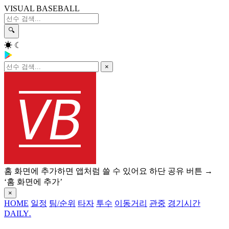
VISUAL BASEBALL
🔍
☀
☾
×
홈 화면에 추가하면 앱처럼 쓸 수 있어요
하단 공유 버튼 →
‘홈 화면에 추가’
×
HOME
일정
팀/순위
타자
투수
이동거리
관중
경기시간
DAILY
.