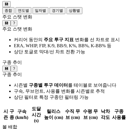
💾
종합
연도별
일자별
경기별
상황별
주요 스탯 변화
💾
?
주요 스탯 변화
커리어 동안의
주요 투구 지표
변화를 선 차트로 표시
ERA, WHIP, FIP, K/9, BB/9, K%, BB%, K-BB% 등
상단 토글로 막대/선 차트 전환 가능
구종 추이
💾
?
구종 추이
시즌별
구종별 투구 데이터
를 테이블로 보여줍니다
구속, 무브먼트, 사용률 변화를 시즌별로 추적
상단 필터로 특정 구종만 필터링 가능
도달
시
구
릴리스
수직 무
수평 무
낙차
구종
구속
시간
즌
종
(km/h)
높이 (cm)
브 (cm)
브 (cm)
각도
사용률
(s)
볼 배합