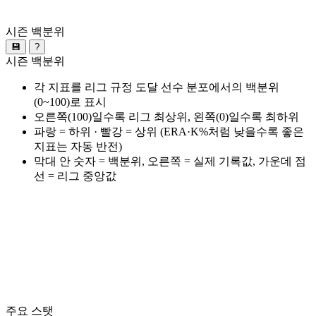
시즌 백분위
💾
?
시즌 백분위
각 지표를 리그 규정 도달 선수 분포에서의 백분위
(0~100)로 표시
오른쪽(100)일수록 리그 최상위, 왼쪽(0)일수록 최하위
파랑 = 하위 · 빨강 = 상위 (ERA·K%처럼 낮을수록 좋은
지표는 자동 반전)
막대 안 숫자 = 백분위, 오른쪽 = 실제 기록값, 가운데 점
선 = 리그 중앙값
주요 스탯