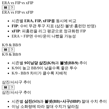
ERA vs FIP vs xFIP
💾
?
ERA vs FIP vs xFIP
시즌별
ERA, FIP, xFIP
를 동시에 비교
FIP
: 수비 무관 투구 지표 (삼진·볼넷·홈런만 반영)
xFIP
: 피홈런을 리그 평균으로 정규화한 FIP
ERA > FIP면 수비/운이 나빴을 가능성
K/9 & BB/9
💾
?
K/9 & BB/9
시즌별
9이닝당 삼진(K/9)
과
볼넷(BB/9)
추이
K/9이 높고 BB/9이 낮을수록 좋은 투수
K/9 - BB/9 차이가 클수록 지배적
삼진/사사구 추이
💾
?
삼진/사사구 추이
시즌별
삼진(SO)
과
볼넷(BB)+사구(HBP)
절대 수치 추이
이닝 소화량에 따라 절대 수치가 달라짐