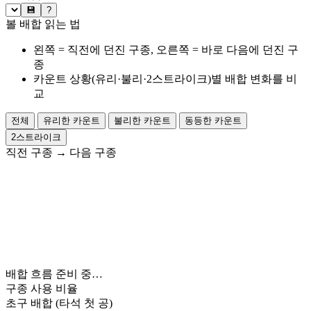
💾
?
볼 배합 읽는 법
왼쪽 = 직전에 던진 구종, 오른쪽 = 바로 다음에 던진 구
종
카운트 상황(유리·불리·2스트라이크)별 배합 변화를 비
교
전체
유리한 카운트
불리한 카운트
동등한 카운트
2스트라이크
직전 구종
→
다음 구종
배합 흐름 준비 중…
구종 사용 비율
초구 배합
(타석 첫 공)