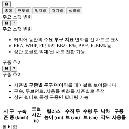
💾
종합
연도별
일자별
경기별
상황별
주요 스탯 변화
💾
?
주요 스탯 변화
커리어 동안의
주요 투구 지표
변화를 선 차트로 표시
ERA, WHIP, FIP, K/9, BB/9, K%, BB%, K-BB% 등
상단 토글로 막대/선 차트 전환 가능
구종 추이
💾
?
구종 추이
시즌별
구종별 투구 데이터
를 테이블로 보여줍니다
구속, 무브먼트, 사용률 변화를 시즌별로 추적
상단 필터로 특정 구종만 필터링 가능
도달
시
구
릴리스
수직 무
수평 무
낙차
구종
구속
시간
즌
종
(km/h)
높이 (cm)
브 (cm)
브 (cm)
각도
사용률
(s)
볼 배합