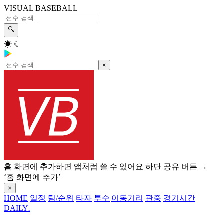
VISUAL BASEBALL
🔍
☀
☾
×
홈 화면에 추가하면 앱처럼 쓸 수 있어요
하단 공유 버튼 →
‘홈 화면에 추가’
×
HOME
일정
팀/순위
타자
투수
이동거리
관중
경기시간
DAILY
.