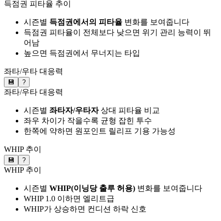
득점권 피타율 추이
시즌별
득점권에서의 피타율
변화를 보여줍니다
득점권 피타율이 전체보다 낮으면 위기 관리 능력이 뛰
어남
높으면 득점권에서 무너지는 타입
좌타/우타 대응력
💾
?
좌타/우타 대응력
시즌별
좌타자/우타자
상대 피타율 비교
좌우 차이가 작을수록 균형 잡힌 투수
한쪽에 약하면 원포인트 릴리프 기용 가능성
WHIP 추이
💾
?
WHIP 추이
시즌별
WHIP(이닝당 출루 허용)
변화를 보여줍니다
WHIP 1.0 이하면 엘리트급
WHIP가 상승하면 컨디션 하락 신호