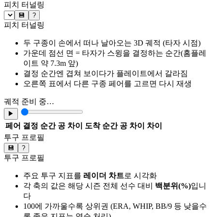
피치 터널링
💾
?
피치 터널링
두 구종이 손에서 떠나 날아오는 3D 궤적 (타자 시점)
가운데 점선 면 = 타자가 스윙을 결정하는 순간(홈플레
이트 약 7.3m 앞)
결정 순간엔 겹쳐 보이다가 플레이트에서 갈라짐
오른쪽 표에서 다른 구종 페어를 고르면 다시 재생
궤적 준비 중…
▶
페어
결정 순간 공 차이
도착 순간 공 차이
차이
투구 프로필
💾
?
투구 프로필
주요 투구 지표를
레이더 차트
로 시각화
각 축의 값은 해당 시즌 전체 선수 대비
백분위(%)
입니
다
100에 가까울수록 상위권 (ERA, WHIP, BB/9 등 낮을수
록 좋은 지표는 역순 처리)