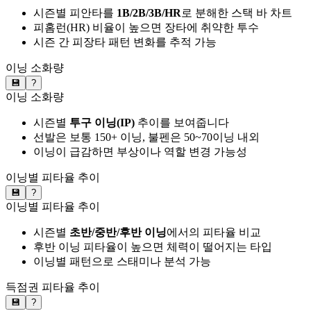
시즌별 피안타를
1B/2B/3B/HR
로 분해한 스택 바 차트
피홈런(HR) 비율이 높으면 장타에 취약한 투수
시즌 간 피장타 패턴 변화를 추적 가능
이닝 소화량
💾
?
이닝 소화량
시즌별
투구 이닝(IP)
추이를 보여줍니다
선발은 보통 150+ 이닝, 불펜은 50~70이닝 내외
이닝이 급감하면 부상이나 역할 변경 가능성
이닝별 피타율 추이
💾
?
이닝별 피타율 추이
시즌별
초반/중반/후반 이닝
에서의 피타율 비교
후반 이닝 피타율이 높으면 체력이 떨어지는 타입
이닝별 패턴으로 스태미나 분석 가능
득점권 피타율 추이
💾
?