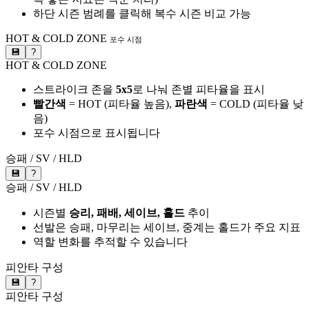
하단 시즌 범례를 클릭해 복수 시즌 비교 가능
HOT & COLD ZONE
포수 시점
💾
?
HOT & COLD ZONE
스트라이크 존을
5x5
로 나눠 존별 피타율을 표시
빨간색
= HOT (피타율 높음),
파란색
= COLD (피타율 낮
음)
포수 시점으로 표시됩니다
승패 / SV / HLD
💾
?
승패 / SV / HLD
시즌별
승리, 패배, 세이브, 홀드
추이
선발은 승패, 마무리는 세이브, 중계는 홀드가 주요 지표
역할 변화를 추적할 수 있습니다
피안타 구성
💾
?
피안타 구성