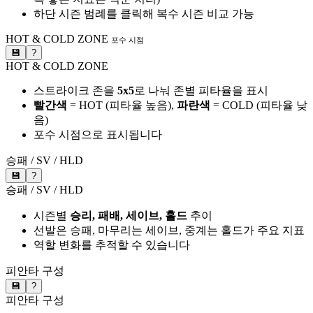
하단 시즌 범례를 클릭해 복수 시즌 비교 가능
HOT & COLD ZONE
포수 시점
💾
?
HOT & COLD ZONE
스트라이크 존을
5x5
로 나눠 존별 피타율을 표시
빨간색
= HOT (피타율 높음),
파란색
= COLD (피타율 낮
음)
포수 시점으로 표시됩니다
승패 / SV / HLD
💾
?
승패 / SV / HLD
시즌별
승리, 패배, 세이브, 홀드
추이
선발은 승패, 마무리는 세이브, 중계는 홀드가 주요 지표
역할 변화를 추적할 수 있습니다
피안타 구성
💾
?
피안타 구성