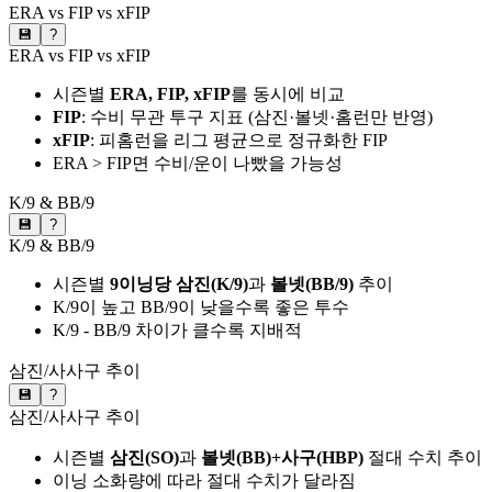
ERA vs FIP vs xFIP
💾
?
ERA vs FIP vs xFIP
시즌별
ERA, FIP, xFIP
를 동시에 비교
FIP
: 수비 무관 투구 지표 (삼진·볼넷·홈런만 반영)
xFIP
: 피홈런을 리그 평균으로 정규화한 FIP
ERA > FIP면 수비/운이 나빴을 가능성
K/9 & BB/9
💾
?
K/9 & BB/9
시즌별
9이닝당 삼진(K/9)
과
볼넷(BB/9)
추이
K/9이 높고 BB/9이 낮을수록 좋은 투수
K/9 - BB/9 차이가 클수록 지배적
삼진/사사구 추이
💾
?
삼진/사사구 추이
시즌별
삼진(SO)
과
볼넷(BB)+사구(HBP)
절대 수치 추이
이닝 소화량에 따라 절대 수치가 달라짐