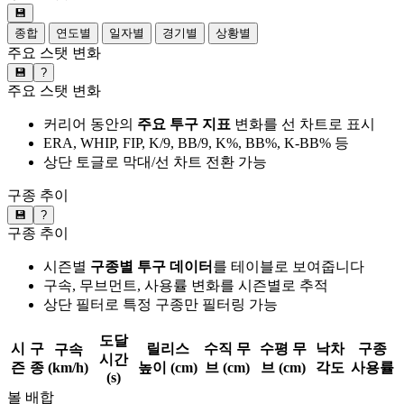
💾
종합
연도별
일자별
경기별
상황별
주요 스탯 변화
💾
?
주요 스탯 변화
커리어 동안의
주요 투구 지표
변화를 선 차트로 표시
ERA, WHIP, FIP, K/9, BB/9, K%, BB%, K-BB% 등
상단 토글로 막대/선 차트 전환 가능
구종 추이
💾
?
구종 추이
시즌별
구종별 투구 데이터
를 테이블로 보여줍니다
구속, 무브먼트, 사용률 변화를 시즌별로 추적
상단 필터로 특정 구종만 필터링 가능
도달
시
구
릴리스
수직 무
수평 무
낙차
구종
구속
시간
즌
종
(km/h)
높이 (cm)
브 (cm)
브 (cm)
각도
사용률
(s)
볼 배합