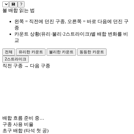
💾
?
볼 배합 읽는 법
왼쪽 = 직전에 던진 구종, 오른쪽 = 바로 다음에 던진 구
종
카운트 상황(유리·불리·2스트라이크)별 배합 변화를 비
교
전체
유리한 카운트
불리한 카운트
동등한 카운트
2스트라이크
직전 구종
→
다음 구종
배합 흐름 준비 중…
구종 사용 비율
초구 배합
(타석 첫 공)