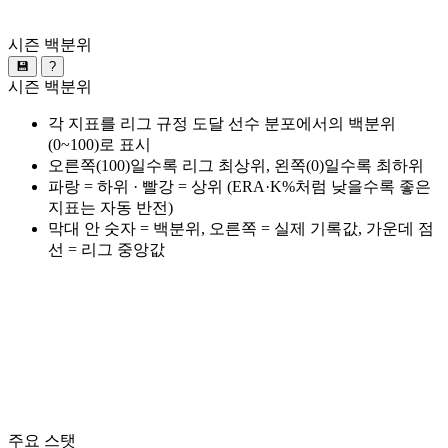
시즌 백분위
💾
?
시즌 백분위
각 지표를 리그 규정 도달 선수 분포에서의 백분위
(0~100)로 표시
오른쪽(100)일수록 리그 최상위, 왼쪽(0)일수록 최하위
파랑 = 하위 · 빨강 = 상위 (ERA·K%처럼 낮을수록 좋은
지표는 자동 반전)
막대 안 숫자 = 백분위, 오른쪽 = 실제 기록값, 가운데 점
선 = 리그 중앙값
주요 스탯