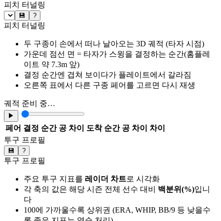
피치 터널링
💾
?
피치 터널링
두 구종이 손에서 떠나 날아오는 3D 궤적 (타자 시점)
가운데 점선 면 = 타자가 스윙을 결정하는 순간(홈플레
이트 약 7.3m 앞)
결정 순간엔 겹쳐 보이다가 플레이트에서 갈라짐
오른쪽 표에서 다른 구종 페어를 고르면 다시 재생
궤적 준비 중…
▶
페어
결정 순간 공 차이
도착 순간 공 차이
차이
투구 프로필
💾
?
투구 프로필
주요 투구 지표를
레이더 차트
로 시각화
각 축의 값은 해당 시즌 전체 선수 대비
백분위(%)
입니
다
100에 가까울수록 상위권 (ERA, WHIP, BB/9 등 낮을수
록 좋은 지표는 역순 처리)