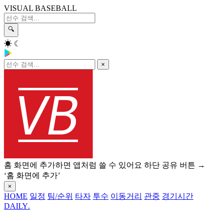
VISUAL BASEBALL
🔍
☀
☾
×
홈 화면에 추가하면 앱처럼 쓸 수 있어요
하단 공유 버튼 →
‘홈 화면에 추가’
×
HOME
일정
팀/순위
타자
투수
이동거리
관중
경기시간
DAILY
.