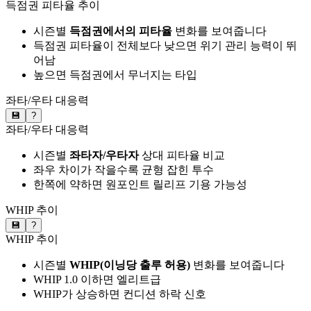
득점권 피타율 추이
시즌별
득점권에서의 피타율
변화를 보여줍니다
득점권 피타율이 전체보다 낮으면 위기 관리 능력이 뛰
어남
높으면 득점권에서 무너지는 타입
좌타/우타 대응력
💾
?
좌타/우타 대응력
시즌별
좌타자/우타자
상대 피타율 비교
좌우 차이가 작을수록 균형 잡힌 투수
한쪽에 약하면 원포인트 릴리프 기용 가능성
WHIP 추이
💾
?
WHIP 추이
시즌별
WHIP(이닝당 출루 허용)
변화를 보여줍니다
WHIP 1.0 이하면 엘리트급
WHIP가 상승하면 컨디션 하락 신호