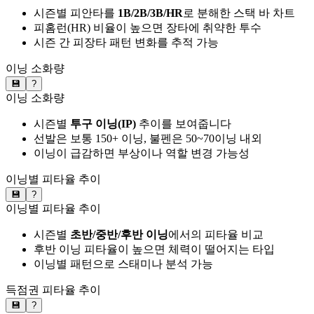
시즌별 피안타를
1B/2B/3B/HR
로 분해한 스택 바 차트
피홈런(HR) 비율이 높으면 장타에 취약한 투수
시즌 간 피장타 패턴 변화를 추적 가능
이닝 소화량
💾
?
이닝 소화량
시즌별
투구 이닝(IP)
추이를 보여줍니다
선발은 보통 150+ 이닝, 불펜은 50~70이닝 내외
이닝이 급감하면 부상이나 역할 변경 가능성
이닝별 피타율 추이
💾
?
이닝별 피타율 추이
시즌별
초반/중반/후반 이닝
에서의 피타율 비교
후반 이닝 피타율이 높으면 체력이 떨어지는 타입
이닝별 패턴으로 스태미나 분석 가능
득점권 피타율 추이
💾
?