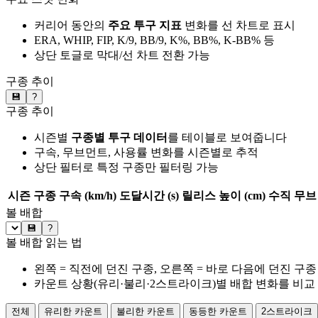
커리어 동안의
주요 투구 지표
변화를 선 차트로 표시
ERA, WHIP, FIP, K/9, BB/9, K%, BB%, K-BB% 등
상단 토글로 막대/선 차트 전환 가능
구종 추이
💾
?
구종 추이
시즌별
구종별 투구 데이터
를 테이블로 보여줍니다
구속, 무브먼트, 사용률 변화를 시즌별로 추적
상단 필터로 특정 구종만 필터링 가능
시즌
구종
구속 (km/h)
도달시간 (s)
릴리스 높이 (cm)
수직 무브 
볼 배합
💾
?
볼 배합 읽는 법
왼쪽 = 직전에 던진 구종, 오른쪽 = 바로 다음에 던진 구종
카운트 상황(유리·불리·2스트라이크)별 배합 변화를 비교
전체
유리한 카운트
불리한 카운트
동등한 카운트
2스트라이크