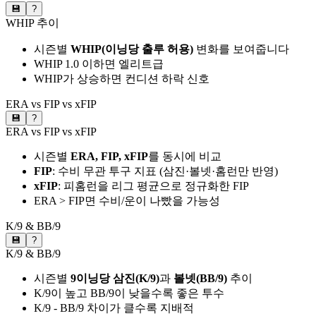
💾
?
WHIP 추이
시즌별
WHIP(이닝당 출루 허용)
변화를 보여줍니다
WHIP 1.0 이하면 엘리트급
WHIP가 상승하면 컨디션 하락 신호
ERA vs FIP vs xFIP
💾
?
ERA vs FIP vs xFIP
시즌별
ERA, FIP, xFIP
를 동시에 비교
FIP
: 수비 무관 투구 지표 (삼진·볼넷·홈런만 반영)
xFIP
: 피홈런을 리그 평균으로 정규화한 FIP
ERA > FIP면 수비/운이 나빴을 가능성
K/9 & BB/9
💾
?
K/9 & BB/9
시즌별
9이닝당 삼진(K/9)
과
볼넷(BB/9)
추이
K/9이 높고 BB/9이 낮을수록 좋은 투수
K/9 - BB/9 차이가 클수록 지배적