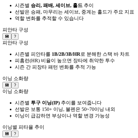
시즌별
승리, 패배, 세이브, 홀드
추이
선발은 승패, 마무리는 세이브, 중계는 홀드가 주요 지표
역할 변화를 추적할 수 있습니다
피안타 구성
💾
?
피안타 구성
시즌별 피안타를
1B/2B/3B/HR
로 분해한 스택 바 차트
피홈런(HR) 비율이 높으면 장타에 취약한 투수
시즌 간 피장타 패턴 변화를 추적 가능
이닝 소화량
💾
?
이닝 소화량
시즌별
투구 이닝(IP)
추이를 보여줍니다
선발은 보통 150+ 이닝, 불펜은 50~70이닝 내외
이닝이 급감하면 부상이나 역할 변경 가능성
이닝별 피타율 추이
💾
?