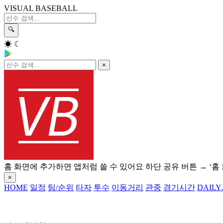
VISUAL BASEBALL
🔍
☀
☾
×
홈 화면에 추가하면 앱처럼 쓸 수 있어요
하단 공유 버튼 → ‘홈
×
HOME
일정
팀/순위
타자
투수
이동거리
관중
경기시간
DAILY