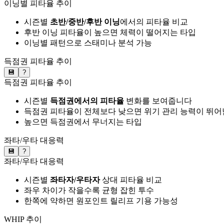
이닝별 피타율 추이
시즌별
초반/중반/후반 이닝
에서의 피타율 비교
후반 이닝 피타율이 높으면 체력이 떨어지는 타입
이닝별 패턴으로 스태미나 분석 가능
득점권 피타율 추이
💾
?
득점권 피타율 추이
시즌별
득점권에서의 피타율
변화를 보여줍니다
득점권 피타율이 전체보다 낮으면 위기 관리 능력이 뛰어
높으면 득점권에서 무너지는 타입
좌타/우타 대응력
💾
?
좌타/우타 대응력
시즌별
좌타자/우타자
상대 피타율 비교
좌우 차이가 작을수록 균형 잡힌 투수
한쪽에 약하면 원포인트 릴리프 기용 가능성
WHIP 추이