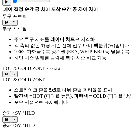
▶
페어
결정 순간 공 차이
도착 순간 공 차이
차이
투구 프로필
💾
?
투구 프로필
주요 투구 지표를
레이더 차트
로 시각화
각 축의 값은 해당 시즌 전체 선수 대비
백분위(%)
입니다
100에 가까울수록 상위권 (ERA, WHIP, BB/9 등 낮을수
하단 시즌 범례를 클릭해 복수 시즌 비교 가능
HOT & COLD ZONE
포수 시점
💾
?
HOT & COLD ZONE
스트라이크 존을
5x5
로 나눠 존별 피타율을 표시
빨간색
= HOT (피타율 높음),
파란색
= COLD (피타율 낮
포수 시점으로 표시됩니다
승패 / SV / HLD
💾
?
승패 / SV / HLD