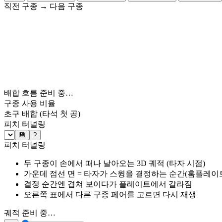
직전 구종
→
다음 구종
배합 흐름 준비 중…
구종 사용 비율
초구 배합
(타석 첫 공)
피치 터널링
💾
?
피치 터널링
두 구종이 손에서 떠나 날아오는 3D 궤적 (타자 시점)
가운데 점선 면 = 타자가 스윙을 결정하는 순간(홈플레이트 약
결정 순간엔 겹쳐 보이다가 플레이트에서 갈라짐
오른쪽 표에서 다른 구종 페어를 고르면 다시 재생
궤적 준비 중…