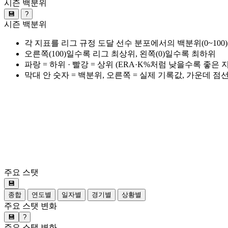
시즌 백분위
💾
?
시즌 백분위
각 지표를 리그 규정 도달 선수 분포에서의 백분위(0~100
오른쪽(100)일수록 리그 최상위, 왼쪽(0)일수록 최하위
파랑 = 하위 · 빨강 = 상위 (ERA·K%처럼 낮을수록 좋은
막대 안 숫자 = 백분위, 오른쪽 = 실제 기록값, 가운데 점
주요 스탯
💾
종합
연도별
일자별
경기별
상황별
주요 스탯 변화
💾
?
주요 스탯 변화