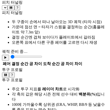
피치 터널링
💾
?
피치 터널링
두 구종이 손에서 떠나 날아오는 3D 궤적 (타자 시점)
가운데 점선 면 = 타자가 스윙을 결정하는 순간(홈플레
이트 약 7.3m 앞)
결정 순간엔 겹쳐 보이다가 플레이트에서 갈라짐
오른쪽 표에서 다른 구종 페어를 고르면 다시 재생
궤적 준비 중…
▶
페어
결정 순간 공 차이
도착 순간 공 차이
차이
투구 프로필
💾
?
투구 프로필
주요 투구 지표를
레이더 차트
로 시각화
각 축의 값은 해당 시즌 전체 선수 대비
백분위(%)
입니
다
100에 가까울수록 상위권 (ERA, WHIP, BB/9 등 낮을수
록 좋은 지표는 역순 처리)