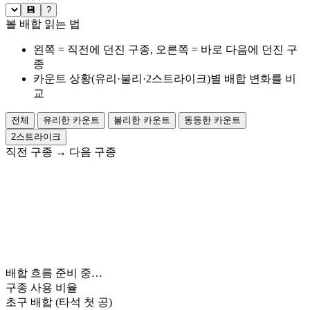
💾
?
볼 배합 읽는 법
왼쪽 = 직전에 던진 구종, 오른쪽 = 바로 다음에 던진 구
종
카운트 상황(유리·불리·2스트라이크)별 배합 변화를 비
교
전체
유리한 카운트
불리한 카운트
동등한 카운트
2스트라이크
직전 구종
→
다음 구종
배합 흐름 준비 중…
구종 사용 비율
초구 배합
(타석 첫 공)