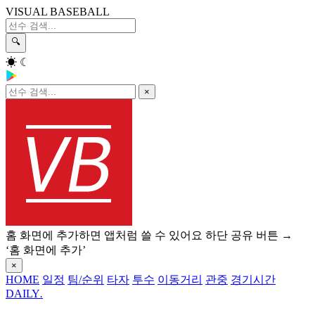
VISUAL BASEBALL
🔍
☀
☾
×
홈 화면에 추가하면 앱처럼 쓸 수 있어요
하단 공유 버튼 →
‘홈 화면에 추가’
×
HOME
일정
팀/순위
타자
투수
이동거리
관중
경기시간
DAILY
.