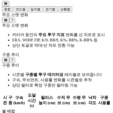
💾
종합
연도별
일자별
경기별
상황별
주요 스탯 변화
💾
?
주요 스탯 변화
커리어 동안의
주요 투구 지표
변화를 선 차트로 표시
ERA, WHIP, FIP, K/9, BB/9, K%, BB%, K-BB% 등
상단 토글로 막대/선 차트 전환 가능
구종 추이
💾
?
구종 추이
시즌별
구종별 투구 데이터
를 테이블로 보여줍니다
구속, 무브먼트, 사용률 변화를 시즌별로 추적
상단 필터로 특정 구종만 필터링 가능
도달
시
구
릴리스
수직 무
수평 무
낙차
구종
구속
시간
즌
종
(km/h)
높이 (cm)
브 (cm)
브 (cm)
각도
사용률
(s)
볼 배합