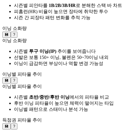
시즌별 피안타를
1B/2B/3B/HR
로 분해한 스택 바 차트
피홈런(HR) 비율이 높으면 장타에 취약한 투수
시즌 간 피장타 패턴 변화를 추적 가능
이닝 소화량
💾
?
이닝 소화량
시즌별
투구 이닝(IP)
추이를 보여줍니다
선발은 보통 150+ 이닝, 불펜은 50~70이닝 내외
이닝이 급감하면 부상이나 역할 변경 가능성
이닝별 피타율 추이
💾
?
이닝별 피타율 추이
시즌별
초반/중반/후반 이닝
에서의 피타율 비교
후반 이닝 피타율이 높으면 체력이 떨어지는 타입
이닝별 패턴으로 스태미나 분석 가능
득점권 피타율 추이
💾
?