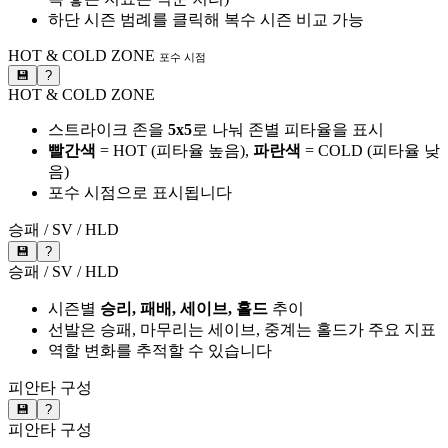
하단 시즌 범례를 클릭해 복수 시즌 비교 가능
HOT & COLD ZONE
포수 시점
💾
?
HOT & COLD ZONE
스트라이크 존을
5x5
로 나눠 존별 피타율을 표시
빨간색
= HOT (피타율 높음),
파란색
= COLD (피타율 낮
음)
포수 시점으로 표시됩니다
승패 / SV / HLD
💾
?
승패 / SV / HLD
시즌별
승리, 패배, 세이브, 홀드
추이
선발은 승패, 마무리는 세이브, 중계는 홀드가 주요 지표
역할 변화를 추적할 수 있습니다
피안타 구성
💾
?
피안타 구성