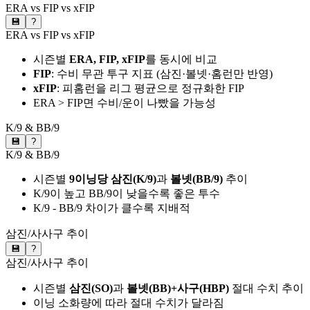
ERA vs FIP vs xFIP
💾
?
ERA vs FIP vs xFIP
시즌별
ERA, FIP, xFIP
를 동시에 비교
FIP
: 수비 무관 투구 지표 (삼진·볼넷·홈런만 반영)
xFIP
: 피홈런을 리그 평균으로 정규화한 FIP
ERA > FIP면 수비/운이 나빴을 가능성
K/9 & BB/9
💾
?
K/9 & BB/9
시즌별
9이닝당 삼진(K/9)
과
볼넷(BB/9)
추이
K/9이 높고 BB/9이 낮을수록 좋은 투수
K/9 - BB/9 차이가 클수록 지배적
삼진/사사구 추이
💾
?
삼진/사사구 추이
시즌별
삼진(SO)
과
볼넷(BB)+사구(HBP)
절대 수치 추이
이닝 소화량에 따라 절대 수치가 달라짐