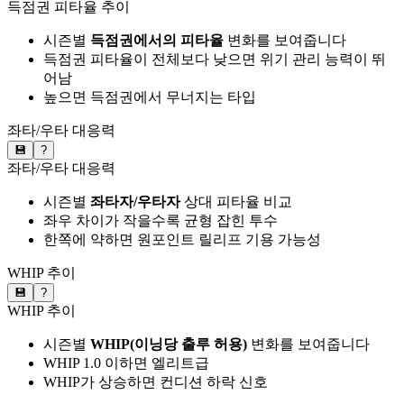
득점권 피타율 추이
시즌별
득점권에서의 피타율
변화를 보여줍니다
득점권 피타율이 전체보다 낮으면 위기 관리 능력이 뛰
어남
높으면 득점권에서 무너지는 타입
좌타/우타 대응력
💾
?
좌타/우타 대응력
시즌별
좌타자/우타자
상대 피타율 비교
좌우 차이가 작을수록 균형 잡힌 투수
한쪽에 약하면 원포인트 릴리프 기용 가능성
WHIP 추이
💾
?
WHIP 추이
시즌별
WHIP(이닝당 출루 허용)
변화를 보여줍니다
WHIP 1.0 이하면 엘리트급
WHIP가 상승하면 컨디션 하락 신호