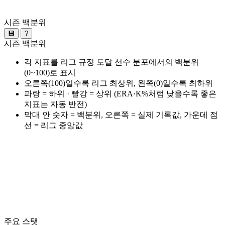
시즌 백분위
💾
?
시즌 백분위
각 지표를 리그 규정 도달 선수 분포에서의 백분위
(0~100)로 표시
오른쪽(100)일수록 리그 최상위, 왼쪽(0)일수록 최하위
파랑 = 하위 · 빨강 = 상위 (ERA·K%처럼 낮을수록 좋은
지표는 자동 반전)
막대 안 숫자 = 백분위, 오른쪽 = 실제 기록값, 가운데 점
선 = 리그 중앙값
주요 스탯