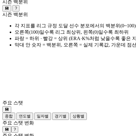
시즌 백분위
💾
?
시즌 백분위
각 지표를 리그 규정 도달 선수 분포에서의 백분위(0~100
오른쪽(100)일수록 리그 최상위, 왼쪽(0)일수록 최하위
파랑 = 하위 · 빨강 = 상위 (ERA·K%처럼 낮을수록 좋은
막대 안 숫자 = 백분위, 오른쪽 = 실제 기록값, 가운데 점
주요 스탯
💾
종합
연도별
일자별
경기별
상황별
주요 스탯 변화
💾
?
주요 스탯 변화