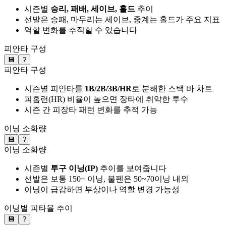
시즌별
승리, 패배, 세이브, 홀드
추이
선발은 승패, 마무리는 세이브, 중계는 홀드가 주요 지표
역할 변화를 추적할 수 있습니다
피안타 구성
💾
?
피안타 구성
시즌별 피안타를
1B/2B/3B/HR
로 분해한 스택 바 차트
피홈런(HR) 비율이 높으면 장타에 취약한 투수
시즌 간 피장타 패턴 변화를 추적 가능
이닝 소화량
💾
?
이닝 소화량
시즌별
투구 이닝(IP)
추이를 보여줍니다
선발은 보통 150+ 이닝, 불펜은 50~70이닝 내외
이닝이 급감하면 부상이나 역할 변경 가능성
이닝별 피타율 추이
💾
?