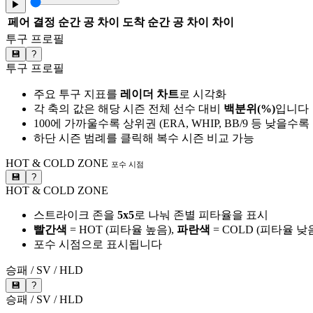
▶
페어
결정 순간 공 차이
도착 순간 공 차이
차이
투구 프로필
💾
?
투구 프로필
주요 투구 지표를
레이더 차트
로 시각화
각 축의 값은 해당 시즌 전체 선수 대비
백분위(%)
입니다
100에 가까울수록 상위권 (ERA, WHIP, BB/9 등 낮을수
하단 시즌 범례를 클릭해 복수 시즌 비교 가능
HOT & COLD ZONE
포수 시점
💾
?
HOT & COLD ZONE
스트라이크 존을
5x5
로 나눠 존별 피타율을 표시
빨간색
= HOT (피타율 높음),
파란색
= COLD (피타율 낮
포수 시점으로 표시됩니다
승패 / SV / HLD
💾
?
승패 / SV / HLD