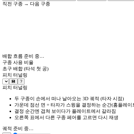
직전 구종
→
다음 구종
배합 흐름 준비 중…
구종 사용 비율
초구 배합
(타석 첫 공)
피치 터널링
💾
?
피치 터널링
두 구종이 손에서 떠나 날아오는 3D 궤적 (타자 시점)
가운데 점선 면 = 타자가 스윙을 결정하는 순간(홈플레이트 약
결정 순간엔 겹쳐 보이다가 플레이트에서 갈라짐
오른쪽 표에서 다른 구종 페어를 고르면 다시 재생
궤적 준비 중…