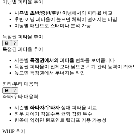
이닝별 피타율 추이
시즌별
초반/중반/후반 이닝
에서의 피타율 비교
후반 이닝 피타율이 높으면 체력이 떨어지는 타입
이닝별 패턴으로 스태미나 분석 가능
득점권 피타율 추이
💾
?
득점권 피타율 추이
시즌별
득점권에서의 피타율
변화를 보여줍니다
득점권 피타율이 전체보다 낮으면 위기 관리 능력이 뛰어
높으면 득점권에서 무너지는 타입
좌타/우타 대응력
💾
?
좌타/우타 대응력
시즌별
좌타자/우타자
상대 피타율 비교
좌우 차이가 작을수록 균형 잡힌 투수
한쪽에 약하면 원포인트 릴리프 기용 가능성
WHIP 추이