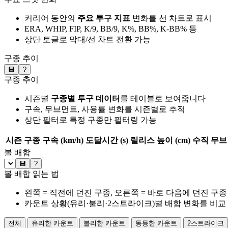
커리어 동안의
주요 투구 지표
변화를 선 차트로 표시
ERA, WHIP, FIP, K/9, BB/9, K%, BB%, K-BB% 등
상단 토글로 막대/선 차트 전환 가능
구종 추이
💾
?
구종 추이
시즌별
구종별 투구 데이터
를 테이블로 보여줍니다
구속, 무브먼트, 사용률 변화를 시즌별로 추적
상단 필터로 특정 구종만 필터링 가능
시즌
구종
구속 (km/h)
도달시간 (s)
릴리스 높이 (cm)
수직 무브 
볼 배합
💾
?
볼 배합 읽는 법
왼쪽 = 직전에 던진 구종, 오른쪽 = 바로 다음에 던진 구종
카운트 상황(유리·불리·2스트라이크)별 배합 변화를 비교
전체
유리한 카운트
불리한 카운트
동등한 카운트
2스트라이크