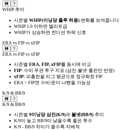
💾
?
WHIP 추이
시즌별
WHIP(이닝당 출루 허용)
변화를 보여줍니다
WHIP 1.0 이하면 엘리트급
WHIP가 상승하면 컨디션 하락 신호
ERA vs FIP vs xFIP
💾
?
ERA vs FIP vs xFIP
시즌별
ERA, FIP, xFIP
를 동시에 비교
FIP
: 수비 무관 투구 지표 (삼진·볼넷·홈런만 반영)
xFIP
: 피홈런을 리그 평균으로 정규화한 FIP
ERA > FIP면 수비/운이 나빴을 가능성
K/9 & BB/9
💾
?
K/9 & BB/9
시즌별
9이닝당 삼진(K/9)
과
볼넷(BB/9)
추이
K/9이 높고 BB/9이 낮을수록 좋은 투수
K/9 - BB/9 차이가 클수록 지배적