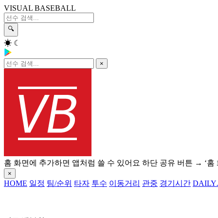
VISUAL BASEBALL
🔍
☀
☾
×
홈 화면에 추가하면 앱처럼 쓸 수 있어요
하단 공유 버튼 → ‘홈
×
HOME
일정
팀/순위
타자
투수
이동거리
관중
경기시간
DAILY