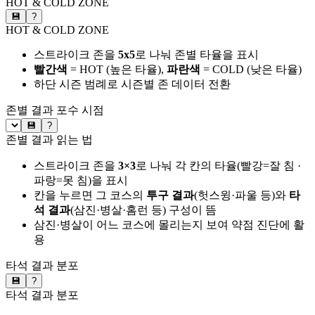
HOT & COLD ZONE
💾
?
HOT & COLD ZONE
스트라이크 존을
5x5
로 나눠 존별 타율을 표시
빨간색
= HOT (높은 타율),
파란색
= COLD (낮은 타율)
하단 시즌 범례로 시즌별 존 데이터 전환
존별 결과
포수 시점
💾
?
존별 결과 읽는 법
스트라이크 존을
3×3
로 나눠 각 칸의 타율(빨강=잘 침 ·
파랑=못 침)을 표시
칸을 누르면 그 코스의
투구 결과
(헛스윙·파울 등)와
타
석 결과
(삼진·병살·홈런 등) 구성이 뜸
삼진·병살이 어느 코스에 몰리는지 보여 약점 진단에 활
용
타석 결과 분포
💾
?
타석 결과 분포