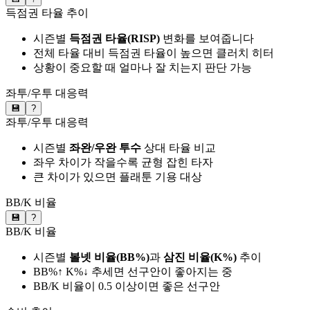
득점권 타율 추이
시즌별
득점권 타율(RISP)
변화를 보여줍니다
전체 타율 대비 득점권 타율이 높으면 클러치 히터
상황이 중요할 때 얼마나 잘 치는지 판단 가능
좌투/우투 대응력
💾
?
좌투/우투 대응력
시즌별
좌완/우완 투수
상대 타율 비교
좌우 차이가 작을수록 균형 잡힌 타자
큰 차이가 있으면 플래툰 기용 대상
BB/K 비율
💾
?
BB/K 비율
시즌별
볼넷 비율(BB%)
과
삼진 비율(K%)
추이
BB%↑ K%↓ 추세면 선구안이 좋아지는 중
BB/K 비율이 0.5 이상이면 좋은 선구안