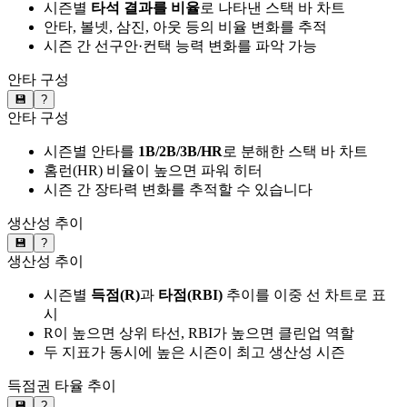
시즌별
타석 결과를 비율
로 나타낸 스택 바 차트
안타, 볼넷, 삼진, 아웃 등의 비율 변화를 추적
시즌 간 선구안·컨택 능력 변화를 파악 가능
안타 구성
💾
?
안타 구성
시즌별 안타를
1B/2B/3B/HR
로 분해한 스택 바 차트
홈런(HR) 비율이 높으면 파워 히터
시즌 간 장타력 변화를 추적할 수 있습니다
생산성 추이
💾
?
생산성 추이
시즌별
득점(R)
과
타점(RBI)
추이를 이중 선 차트로 표
시
R이 높으면 상위 타선, RBI가 높으면 클린업 역할
두 지표가 동시에 높은 시즌이 최고 생산성 시즌
득점권 타율 추이
💾
?