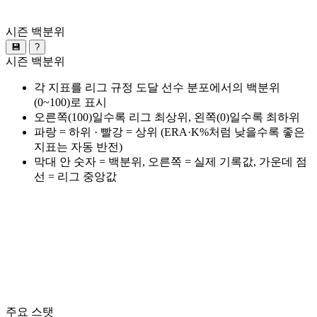
시즌 백분위
💾
?
시즌 백분위
각 지표를 리그 규정 도달 선수 분포에서의 백분위
(0~100)로 표시
오른쪽(100)일수록 리그 최상위, 왼쪽(0)일수록 최하위
파랑 = 하위 · 빨강 = 상위 (ERA·K%처럼 낮을수록 좋은
지표는 자동 반전)
막대 안 숫자 = 백분위, 오른쪽 = 실제 기록값, 가운데 점
선 = 리그 중앙값
주요 스탯