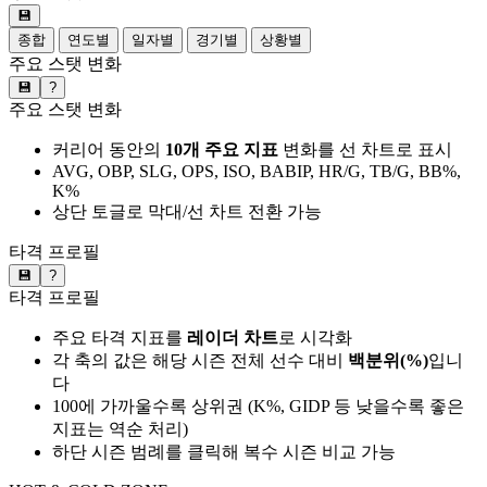
💾
종합
연도별
일자별
경기별
상황별
주요 스탯 변화
💾
?
주요 스탯 변화
커리어 동안의
10개 주요 지표
변화를 선 차트로 표시
AVG, OBP, SLG, OPS, ISO, BABIP, HR/G, TB/G, BB%,
K%
상단 토글로 막대/선 차트 전환 가능
타격 프로필
💾
?
타격 프로필
주요 타격 지표를
레이더 차트
로 시각화
각 축의 값은 해당 시즌 전체 선수 대비
백분위(%)
입니
다
100에 가까울수록 상위권 (K%, GIDP 등 낮을수록 좋은
지표는 역순 처리)
하단 시즌 범례를 클릭해 복수 시즌 비교 가능