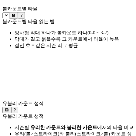
볼카운트별 타율
💾
?
볼카운트별 타율 읽는 법
방사형 막대 하나가 볼카운트 하나(0-0 ~ 3-2)
막대가 길고 붉을수록 그 카운트에서 타율이 높음
점선 호 = 같은 시즌 리그 평균
유불리 카운트 성적
💾
?
유불리 카운트 성적
시즌별
유리한 카운트
와
불리한 카운트
에서의 타율 비교
유리(볼>스트라이크)와 불리(스트라이크>볼) 카운트 성