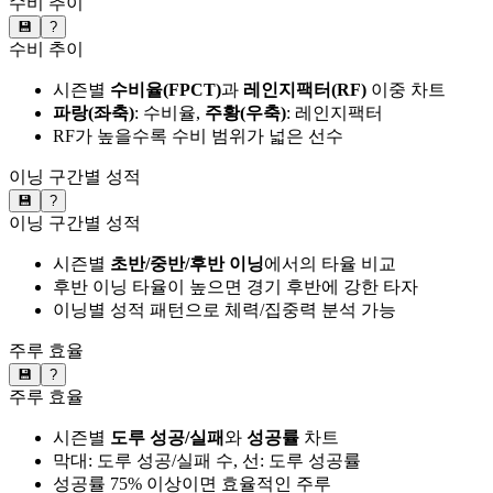
수비 추이
💾
?
수비 추이
시즌별
수비율(FPCT)
과
레인지팩터(RF)
이중 차트
파랑(좌축)
: 수비율,
주황(우축)
: 레인지팩터
RF가 높을수록 수비 범위가 넓은 선수
이닝 구간별 성적
💾
?
이닝 구간별 성적
시즌별
초반/중반/후반 이닝
에서의 타율 비교
후반 이닝 타율이 높으면 경기 후반에 강한 타자
이닝별 성적 패턴으로 체력/집중력 분석 가능
주루 효율
💾
?
주루 효율
시즌별
도루 성공/실패
와
성공률
차트
막대: 도루 성공/실패 수, 선: 도루 성공률
성공률 75% 이상이면 효율적인 주루