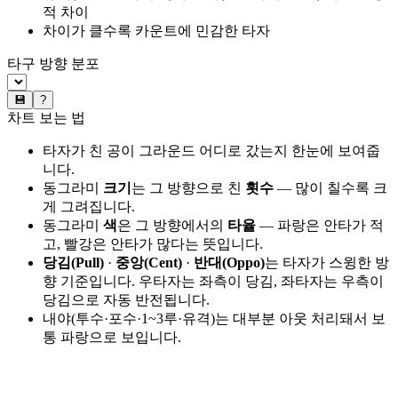
적 차이
차이가 클수록 카운트에 민감한 타자
타구 방향 분포
💾
?
차트 보는 법
타자가 친 공이 그라운드 어디로 갔는지 한눈에 보여줍
니다.
동그라미
크기
는 그 방향으로 친
횟수
— 많이 칠수록 크
게 그려집니다.
동그라미
색
은 그 방향에서의
타율
— 파랑은 안타가 적
고, 빨강은 안타가 많다는 뜻입니다.
당김(Pull)
·
중앙(Cent)
·
반대(Oppo)
는 타자가 스윙한 방
향 기준입니다. 우타자는 좌측이 당김, 좌타자는 우측이
당김으로 자동 반전됩니다.
내야(투수·포수·1~3루·유격)는 대부분 아웃 처리돼서 보
통 파랑으로 보입니다.