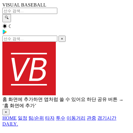
VISUAL BASEBALL
🔍
☀
☾
×
홈 화면에 추가하면 앱처럼 쓸 수 있어요
하단 공유 버튼 →
‘홈 화면에 추가’
×
HOME
일정
팀/순위
타자
투수
이동거리
관중
경기시간
DAILY
.