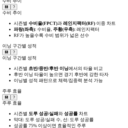
수비 추이
💾
?
수비 추이
시즌별
수비율(FPCT)
과
레인지팩터(RF)
이중 차트
파랑(좌축)
: 수비율,
주황(우축)
: 레인지팩터
RF가 높을수록 수비 범위가 넓은 선수
이닝 구간별 성적
💾
?
이닝 구간별 성적
시즌별
초반/중반/후반 이닝
에서의 타율 비교
후반 이닝 타율이 높으면 경기 후반에 강한 타자
이닝별 성적 패턴으로 체력/집중력 분석 가능
주루 효율
💾
?
주루 효율
시즌별
도루 성공/실패
와
성공률
차트
막대: 도루 성공/실패 수, 선: 도루 성공률
성공률 75% 이상이면 효율적인 주루