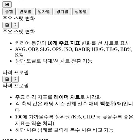
💾
종합
연도별
일자별
경기별
상황별
주요 스탯 변화
💾
?
주요 스탯 변화
커리어 동안의
10개 주요 지표
변화를 선 차트로 표시
AVG, OBP, SLG, OPS, ISO, BABIP, HR/G, TB/G, BB%,
K%
상단 토글로 막대/선 차트 전환 가능
타격 프로필
💾
?
타격 프로필
주요 타격 지표를
레이더 차트
로 시각화
각 축의 값은 해당 시즌 전체 선수 대비
백분위(%)
입니
다
100에 가까울수록 상위권 (K%, GIDP 등 낮을수록 좋은
지표는 역순 처리)
하단 시즌 범례를 클릭해 복수 시즌 비교 가능