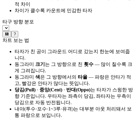
적 차이
차이가 클수록 카운트에 민감한 타자
타구 방향 분포
💾
?
차트 보는 법
타자가 친 공이 그라운드 어디로 갔는지 한눈에 보여줍
니다.
동그라미
크기
는 그 방향으로 친
횟수
— 많이 칠수록 크
게 그려집니다.
동그라미
색
은 그 방향에서의
타율
— 파랑은 안타가 적
고, 빨강은 안타가 많다는 뜻입니다.
당김(Pull)
·
중앙(Cent)
·
반대(Oppo)
는 타자가 스윙한 방
향 기준입니다. 우타자는 좌측이 당김, 좌타자는 우측이
당김으로 자동 반전됩니다.
내야(투수·포수·1~3루·유격)는 대부분 아웃 처리돼서 보
통 파랑으로 보입니다.