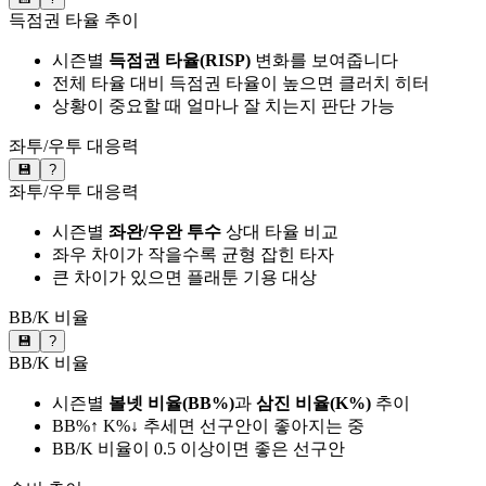
득점권 타율 추이
시즌별
득점권 타율(RISP)
변화를 보여줍니다
전체 타율 대비 득점권 타율이 높으면 클러치 히터
상황이 중요할 때 얼마나 잘 치는지 판단 가능
좌투/우투 대응력
💾
?
좌투/우투 대응력
시즌별
좌완/우완 투수
상대 타율 비교
좌우 차이가 작을수록 균형 잡힌 타자
큰 차이가 있으면 플래툰 기용 대상
BB/K 비율
💾
?
BB/K 비율
시즌별
볼넷 비율(BB%)
과
삼진 비율(K%)
추이
BB%↑ K%↓ 추세면 선구안이 좋아지는 중
BB/K 비율이 0.5 이상이면 좋은 선구안