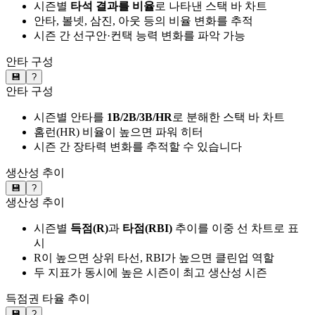
시즌별
타석 결과를 비율
로 나타낸 스택 바 차트
안타, 볼넷, 삼진, 아웃 등의 비율 변화를 추적
시즌 간 선구안·컨택 능력 변화를 파악 가능
안타 구성
💾
?
안타 구성
시즌별 안타를
1B/2B/3B/HR
로 분해한 스택 바 차트
홈런(HR) 비율이 높으면 파워 히터
시즌 간 장타력 변화를 추적할 수 있습니다
생산성 추이
💾
?
생산성 추이
시즌별
득점(R)
과
타점(RBI)
추이를 이중 선 차트로 표
시
R이 높으면 상위 타선, RBI가 높으면 클린업 역할
두 지표가 동시에 높은 시즌이 최고 생산성 시즌
득점권 타율 추이
💾
?