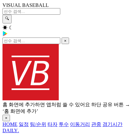
VISUAL BASEBALL
🔍
☀
☾
×
홈 화면에 추가하면 앱처럼 쓸 수 있어요
하단 공유 버튼 →
‘홈 화면에 추가’
×
HOME
일정
팀/순위
타자
투수
이동거리
관중
경기시간
DAILY
.