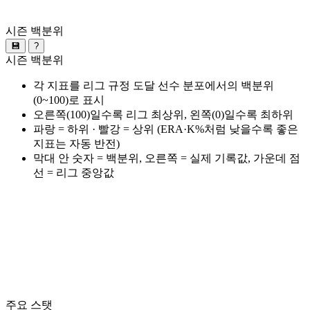
시즌 백분위
💾
?
시즌 백분위
각 지표를 리그 규정 도달 선수 분포에서의 백분위
(0~100)로 표시
오른쪽(100)일수록 리그 최상위, 왼쪽(0)일수록 최하위
파랑 = 하위 · 빨강 = 상위 (ERA·K%처럼 낮을수록 좋은
지표는 자동 반전)
막대 안 숫자 = 백분위, 오른쪽 = 실제 기록값, 가운데 점
선 = 리그 중앙값
주요 스탯