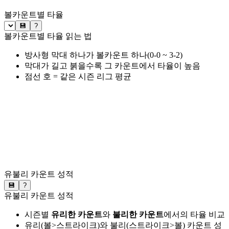
볼카운트별 타율
💾
?
볼카운트별 타율 읽는 법
방사형 막대 하나가 볼카운트 하나(0-0 ~ 3-2)
막대가 길고 붉을수록 그 카운트에서 타율이 높음
점선 호 = 같은 시즌 리그 평균
유불리 카운트 성적
💾
?
유불리 카운트 성적
시즌별
유리한 카운트
와
불리한 카운트
에서의 타율 비교
유리(볼>스트라이크)와 불리(스트라이크>볼) 카운트 성