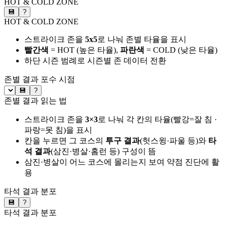
HOT & COLD ZONE
💾
?
HOT & COLD ZONE
스트라이크 존을
5x5
로 나눠 존별 타율을 표시
빨간색
= HOT (높은 타율),
파란색
= COLD (낮은 타율)
하단 시즌 범례로 시즌별 존 데이터 전환
존별 결과
포수 시점
💾
?
존별 결과 읽는 법
스트라이크 존을
3×3
로 나눠 각 칸의 타율(빨강=잘 침 ·
파랑=못 침)을 표시
칸을 누르면 그 코스의
투구 결과
(헛스윙·파울 등)와
타
석 결과
(삼진·병살·홈런 등) 구성이 뜸
삼진·병살이 어느 코스에 몰리는지 보여 약점 진단에 활
용
타석 결과 분포
💾
?
타석 결과 분포