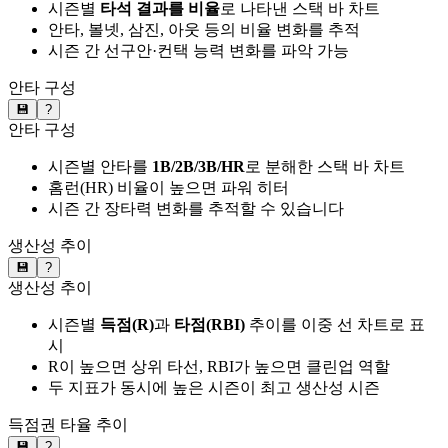
시즌별
타석 결과를 비율
로 나타낸 스택 바 차트
안타, 볼넷, 삼진, 아웃 등의 비율 변화를 추적
시즌 간 선구안·컨택 능력 변화를 파악 가능
안타 구성
💾
?
안타 구성
시즌별 안타를
1B/2B/3B/HR
로 분해한 스택 바 차트
홈런(HR) 비율이 높으면 파워 히터
시즌 간 장타력 변화를 추적할 수 있습니다
생산성 추이
💾
?
생산성 추이
시즌별
득점(R)
과
타점(RBI)
추이를 이중 선 차트로 표
시
R이 높으면 상위 타선, RBI가 높으면 클린업 역할
두 지표가 동시에 높은 시즌이 최고 생산성 시즌
득점권 타율 추이
💾
?