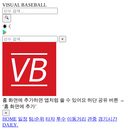
VISUAL BASEBALL
🔍
☀
☾
×
홈 화면에 추가하면 앱처럼 쓸 수 있어요
하단 공유 버튼 →
‘홈 화면에 추가’
×
HOME
일정
팀/순위
타자
투수
이동거리
관중
경기시간
DAILY
.