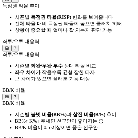
득점권 타율 추이
시즌별
득점권 타율(RISP)
변화를 보여줍니다
전체 타율 대비 득점권 타율이 높으면 클러치 히터
상황이 중요할 때 얼마나 잘 치는지 판단 가능
좌투/우투 대응력
💾
?
좌투/우투 대응력
시즌별
좌완/우완 투수
상대 타율 비교
좌우 차이가 작을수록 균형 잡힌 타자
큰 차이가 있으면 플래툰 기용 대상
BB/K 비율
💾
?
BB/K 비율
시즌별
볼넷 비율(BB%)
과
삼진 비율(K%)
추이
BB%↑ K%↓ 추세면 선구안이 좋아지는 중
BB/K 비율이 0.5 이상이면 좋은 선구안