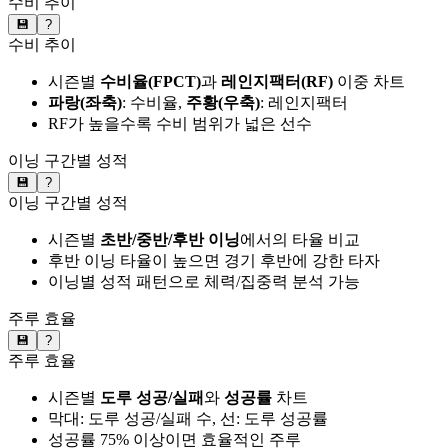
수비 추이
💾
?
수비 추이
시즌별
수비율(FPCT)
과
레인지팩터(RF)
이중 차트
파랑(좌축)
: 수비율,
주황(우축)
: 레인지팩터
RF가 높을수록 수비 범위가 넓은 선수
이닝 구간별 성적
💾
?
이닝 구간별 성적
시즌별
초반/중반/후반 이닝
에서의 타율 비교
후반 이닝 타율이 높으면 경기 후반에 강한 타자
이닝별 성적 패턴으로 체력/집중력 분석 가능
주루 효율
💾
?
주루 효율
시즌별
도루 성공/실패
와
성공률
차트
막대: 도루 성공/실패 수, 선: 도루 성공률
성공률 75% 이상이면 효율적인 주루