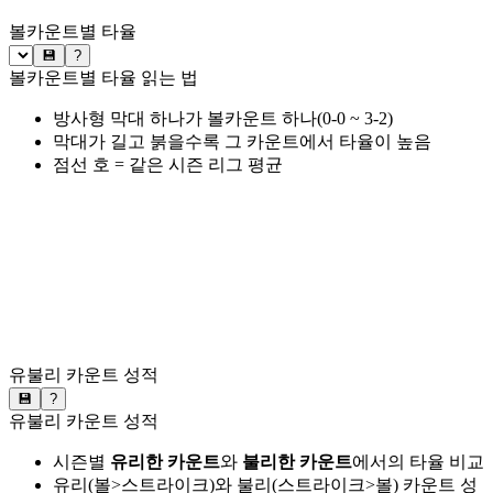
볼카운트별 타율
💾
?
볼카운트별 타율 읽는 법
방사형 막대 하나가 볼카운트 하나(0-0 ~ 3-2)
막대가 길고 붉을수록 그 카운트에서 타율이 높음
점선 호 = 같은 시즌 리그 평균
유불리 카운트 성적
💾
?
유불리 카운트 성적
시즌별
유리한 카운트
와
불리한 카운트
에서의 타율 비교
유리(볼>스트라이크)와 불리(스트라이크>볼) 카운트 성