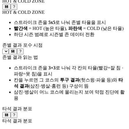
HOT & COLD ZONE
💾
?
HOT & COLD ZONE
스트라이크 존을
5x5
로 나눠 존별 타율을 표시
빨간색
= HOT (높은 타율),
파란색
= COLD (낮은 타율)
하단 시즌 범례로 시즌별 존 데이터 전환
존별 결과
포수 시점
💾
?
존별 결과 읽는 법
스트라이크 존을
3×3
로 나눠 각 칸의 타율(빨강=잘 침 ·
파랑=못 침)을 표시
칸을 누르면 그 코스의
투구 결과
(헛스윙·파울 등)와
타
석 결과
(삼진·병살·홈런 등) 구성이 뜸
삼진·병살이 어느 코스에 몰리는지 보여 약점 진단에 활
용
타석 결과 분포
💾
?
타석 결과 분포