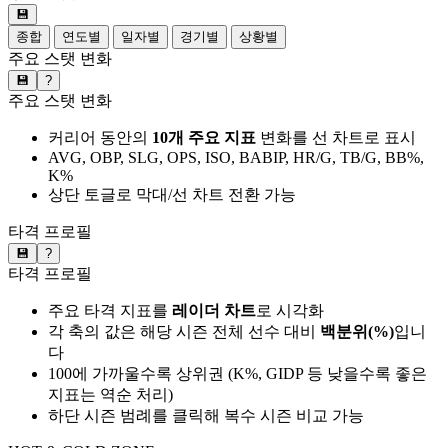
💾
종합
연도별
일자별
경기별
상황별
주요 스탯 변화
💾
?
주요 스탯 변화
커리어 동안의
10개 주요 지표
변화를 선 차트로 표시
AVG, OBP, SLG, OPS, ISO, BABIP, HR/G, TB/G, BB%,
K%
상단 토글로 막대/선 차트 전환 가능
타격 프로필
💾
?
타격 프로필
주요 타격 지표를
레이더 차트
로 시각화
각 축의 값은 해당 시즌 전체 선수 대비
백분위(%)
입니
다
100에 가까울수록 상위권 (K%, GIDP 등 낮을수록 좋은
지표는 역순 처리)
하단 시즌 범례를 클릭해 복수 시즌 비교 가능