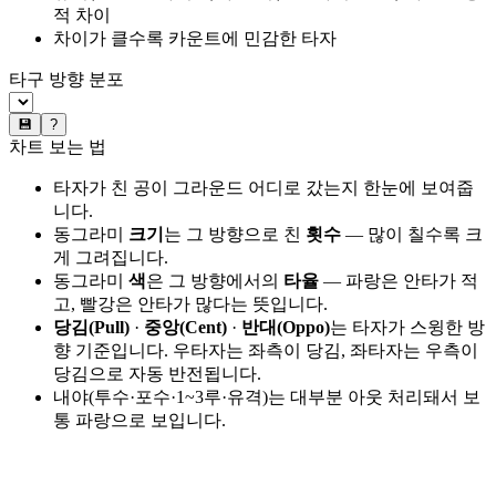
적 차이
차이가 클수록 카운트에 민감한 타자
타구 방향 분포
💾
?
차트 보는 법
타자가 친 공이 그라운드 어디로 갔는지 한눈에 보여줍
니다.
동그라미
크기
는 그 방향으로 친
횟수
— 많이 칠수록 크
게 그려집니다.
동그라미
색
은 그 방향에서의
타율
— 파랑은 안타가 적
고, 빨강은 안타가 많다는 뜻입니다.
당김(Pull)
·
중앙(Cent)
·
반대(Oppo)
는 타자가 스윙한 방
향 기준입니다. 우타자는 좌측이 당김, 좌타자는 우측이
당김으로 자동 반전됩니다.
내야(투수·포수·1~3루·유격)는 대부분 아웃 처리돼서 보
통 파랑으로 보입니다.