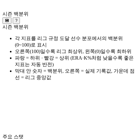
시즌 백분위
💾
?
시즌 백분위
각 지표를 리그 규정 도달 선수 분포에서의 백분위
(0~100)로 표시
오른쪽(100)일수록 리그 최상위, 왼쪽(0)일수록 최하위
파랑 = 하위 · 빨강 = 상위 (ERA·K%처럼 낮을수록 좋은
지표는 자동 반전)
막대 안 숫자 = 백분위, 오른쪽 = 실제 기록값, 가운데 점
선 = 리그 중앙값
주요 스탯