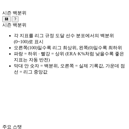
시즌 백분위
💾
?
시즌 백분위
각 지표를 리그 규정 도달 선수 분포에서의 백분위
(0~100)로 표시
오른쪽(100)일수록 리그 최상위, 왼쪽(0)일수록 최하위
파랑 = 하위 · 빨강 = 상위 (ERA·K%처럼 낮을수록 좋은
지표는 자동 반전)
막대 안 숫자 = 백분위, 오른쪽 = 실제 기록값, 가운데 점
선 = 리그 중앙값
주요 스탯