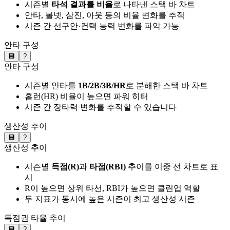
시즌별
타석 결과를 비율
로 나타낸 스택 바 차트
안타, 볼넷, 삼진, 아웃 등의 비율 변화를 추적
시즌 간 선구안·컨택 능력 변화를 파악 가능
안타 구성
💾
?
안타 구성
시즌별 안타를
1B/2B/3B/HR
로 분해한 스택 바 차트
홈런(HR) 비율이 높으면 파워 히터
시즌 간 장타력 변화를 추적할 수 있습니다
생산성 추이
💾
?
생산성 추이
시즌별
득점(R)
과
타점(RBI)
추이를 이중 선 차트로 표
시
R이 높으면 상위 타선, RBI가 높으면 클린업 역할
두 지표가 동시에 높은 시즌이 최고 생산성 시즌
득점권 타율 추이
💾
?