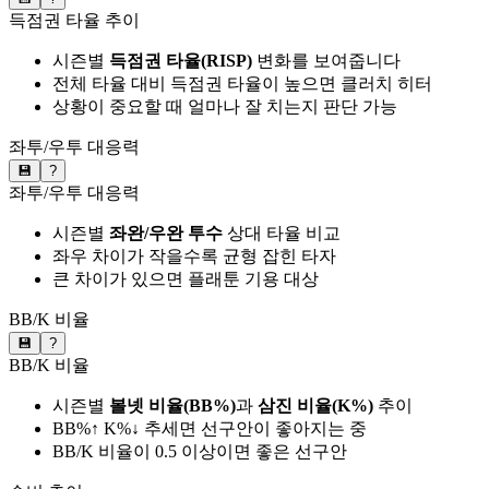
득점권 타율 추이
시즌별
득점권 타율(RISP)
변화를 보여줍니다
전체 타율 대비 득점권 타율이 높으면 클러치 히터
상황이 중요할 때 얼마나 잘 치는지 판단 가능
좌투/우투 대응력
💾
?
좌투/우투 대응력
시즌별
좌완/우완 투수
상대 타율 비교
좌우 차이가 작을수록 균형 잡힌 타자
큰 차이가 있으면 플래툰 기용 대상
BB/K 비율
💾
?
BB/K 비율
시즌별
볼넷 비율(BB%)
과
삼진 비율(K%)
추이
BB%↑ K%↓ 추세면 선구안이 좋아지는 중
BB/K 비율이 0.5 이상이면 좋은 선구안