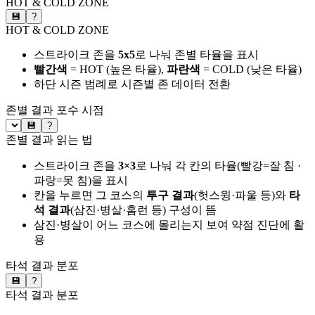
HOT & COLD ZONE
💾
?
HOT & COLD ZONE
스트라이크 존을
5x5
로 나눠 존별 타율을 표시
빨간색
= HOT (높은 타율),
파란색
= COLD (낮은 타율)
하단 시즌 범례로 시즌별 존 데이터 전환
존별 결과
포수 시점
💾
?
존별 결과 읽는 법
스트라이크 존을
3×3
로 나눠 각 칸의 타율(빨강=잘 침 ·
파랑=못 침)을 표시
칸을 누르면 그 코스의
투구 결과
(헛스윙·파울 등)와
타
석 결과
(삼진·병살·홈런 등) 구성이 뜸
삼진·병살이 어느 코스에 몰리는지 보여 약점 진단에 활
용
타석 결과 분포
💾
?
타석 결과 분포