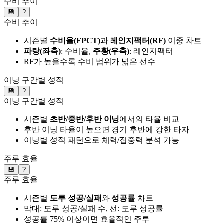
수비 추이
💾
?
수비 추이
시즌별
수비율(FPCT)
과
레인지팩터(RF)
이중 차트
파랑(좌축)
: 수비율,
주황(우축)
: 레인지팩터
RF가 높을수록 수비 범위가 넓은 선수
이닝 구간별 성적
💾
?
이닝 구간별 성적
시즌별
초반/중반/후반 이닝
에서의 타율 비교
후반 이닝 타율이 높으면 경기 후반에 강한 타자
이닝별 성적 패턴으로 체력/집중력 분석 가능
주루 효율
💾
?
주루 효율
시즌별
도루 성공/실패
와
성공률
차트
막대: 도루 성공/실패 수, 선: 도루 성공률
성공률 75% 이상이면 효율적인 주루