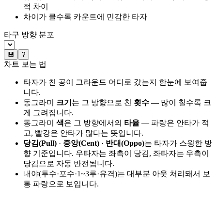
적 차이
차이가 클수록 카운트에 민감한 타자
타구 방향 분포
💾
?
차트 보는 법
타자가 친 공이 그라운드 어디로 갔는지 한눈에 보여줍
니다.
동그라미
크기
는 그 방향으로 친
횟수
— 많이 칠수록 크
게 그려집니다.
동그라미
색
은 그 방향에서의
타율
— 파랑은 안타가 적
고, 빨강은 안타가 많다는 뜻입니다.
당김(Pull)
·
중앙(Cent)
·
반대(Oppo)
는 타자가 스윙한 방
향 기준입니다. 우타자는 좌측이 당김, 좌타자는 우측이
당김으로 자동 반전됩니다.
내야(투수·포수·1~3루·유격)는 대부분 아웃 처리돼서 보
통 파랑으로 보입니다.