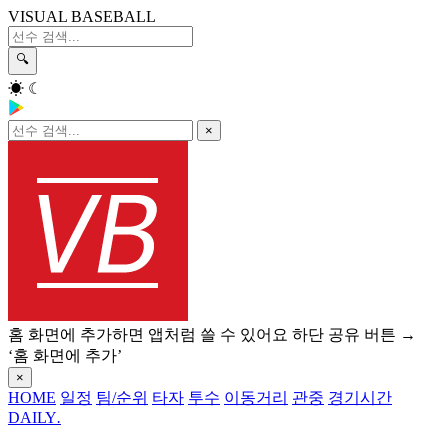
VISUAL BASEBALL
🔍
☀
☾
×
홈 화면에 추가하면 앱처럼 쓸 수 있어요
하단 공유 버튼 →
‘홈 화면에 추가’
×
HOME
일정
팀/순위
타자
투수
이동거리
관중
경기시간
DAILY
.