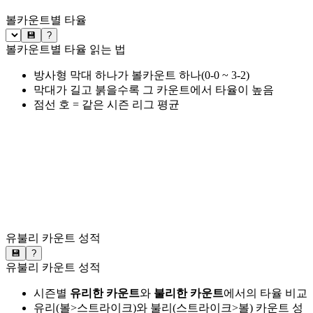
볼카운트별 타율
💾
?
볼카운트별 타율 읽는 법
방사형 막대 하나가 볼카운트 하나(0-0 ~ 3-2)
막대가 길고 붉을수록 그 카운트에서 타율이 높음
점선 호 = 같은 시즌 리그 평균
유불리 카운트 성적
💾
?
유불리 카운트 성적
시즌별
유리한 카운트
와
불리한 카운트
에서의 타율 비교
유리(볼>스트라이크)와 불리(스트라이크>볼) 카운트 성