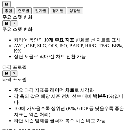
💾
종합
연도별
일자별
경기별
상황별
주요 스탯 변화
💾
?
주요 스탯 변화
커리어 동안의
10개 주요 지표
변화를 선 차트로 표시
AVG, OBP, SLG, OPS, ISO, BABIP, HR/G, TB/G, BB%,
K%
상단 토글로 막대/선 차트 전환 가능
타격 프로필
💾
?
타격 프로필
주요 타격 지표를
레이더 차트
로 시각화
각 축의 값은 해당 시즌 전체 선수 대비
백분위(%)
입니
다
100에 가까울수록 상위권 (K%, GIDP 등 낮을수록 좋은
지표는 역순 처리)
하단 시즌 범례를 클릭해 복수 시즌 비교 가능