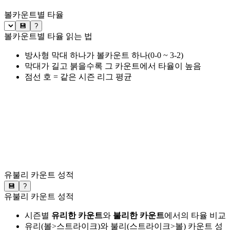
볼카운트별 타율
💾
?
볼카운트별 타율 읽는 법
방사형 막대 하나가 볼카운트 하나(0-0 ~ 3-2)
막대가 길고 붉을수록 그 카운트에서 타율이 높음
점선 호 = 같은 시즌 리그 평균
유불리 카운트 성적
💾
?
유불리 카운트 성적
시즌별
유리한 카운트
와
불리한 카운트
에서의 타율 비교
유리(볼>스트라이크)와 불리(스트라이크>볼) 카운트 성