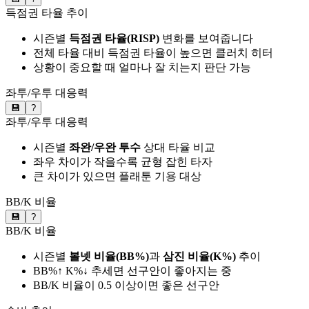
득점권 타율 추이
시즌별
득점권 타율(RISP)
변화를 보여줍니다
전체 타율 대비 득점권 타율이 높으면 클러치 히터
상황이 중요할 때 얼마나 잘 치는지 판단 가능
좌투/우투 대응력
💾
?
좌투/우투 대응력
시즌별
좌완/우완 투수
상대 타율 비교
좌우 차이가 작을수록 균형 잡힌 타자
큰 차이가 있으면 플래툰 기용 대상
BB/K 비율
💾
?
BB/K 비율
시즌별
볼넷 비율(BB%)
과
삼진 비율(K%)
추이
BB%↑ K%↓ 추세면 선구안이 좋아지는 중
BB/K 비율이 0.5 이상이면 좋은 선구안