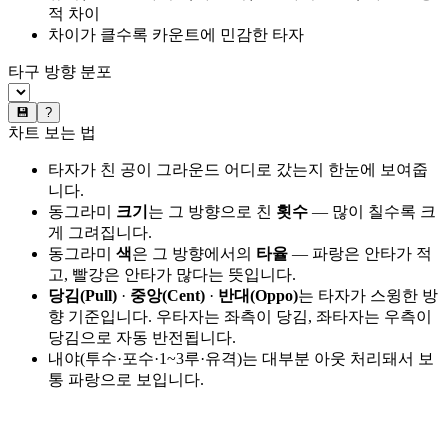
적 차이
차이가 클수록 카운트에 민감한 타자
타구 방향 분포
💾
?
차트 보는 법
타자가 친 공이 그라운드 어디로 갔는지 한눈에 보여줍
니다.
동그라미
크기
는 그 방향으로 친
횟수
— 많이 칠수록 크
게 그려집니다.
동그라미
색
은 그 방향에서의
타율
— 파랑은 안타가 적
고, 빨강은 안타가 많다는 뜻입니다.
당김(Pull)
·
중앙(Cent)
·
반대(Oppo)
는 타자가 스윙한 방
향 기준입니다. 우타자는 좌측이 당김, 좌타자는 우측이
당김으로 자동 반전됩니다.
내야(투수·포수·1~3루·유격)는 대부분 아웃 처리돼서 보
통 파랑으로 보입니다.