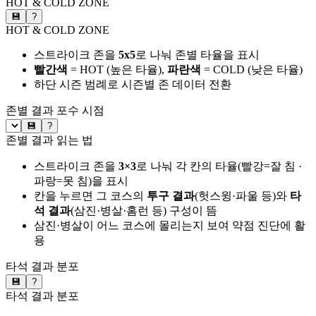
HOT & COLD ZONE
💾
?
HOT & COLD ZONE
스트라이크 존을
5x5
로 나눠 존별 타율을 표시
빨간색
= HOT (높은 타율),
파란색
= COLD (낮은 타율)
하단 시즌 범례로 시즌별 존 데이터 전환
존별 결과
포수 시점
💾
?
존별 결과 읽는 법
스트라이크 존을
3×3
로 나눠 각 칸의 타율(빨강=잘 침 ·
파랑=못 침)을 표시
칸을 누르면 그 코스의
투구 결과
(헛스윙·파울 등)와
타
석 결과
(삼진·병살·홈런 등) 구성이 뜸
삼진·병살이 어느 코스에 몰리는지 보여 약점 진단에 활
용
타석 결과 분포
💾
?
타석 결과 분포