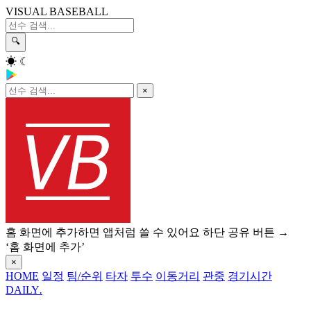
VISUAL BASEBALL
🔍
☀
☾
×
홈 화면에 추가하면 앱처럼 쓸 수 있어요
하단 공유 버튼 →
‘홈 화면에 추가’
×
HOME
일정
팀/순위
타자
투수
이동거리
관중
경기시간
DAILY
.