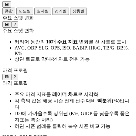
💾
종합
연도별
일자별
경기별
상황별
주요 스탯 변화
💾
?
주요 스탯 변화
커리어 동안의
10개 주요 지표
변화를 선 차트로 표시
AVG, OBP, SLG, OPS, ISO, BABIP, HR/G, TB/G, BB%,
K%
상단 토글로 막대/선 차트 전환 가능
타격 프로필
💾
?
타격 프로필
주요 타격 지표를
레이더 차트
로 시각화
각 축의 값은 해당 시즌 전체 선수 대비
백분위(%)
입니
다
100에 가까울수록 상위권 (K%, GIDP 등 낮을수록 좋은
지표는 역순 처리)
하단 시즌 범례를 클릭해 복수 시즌 비교 가능