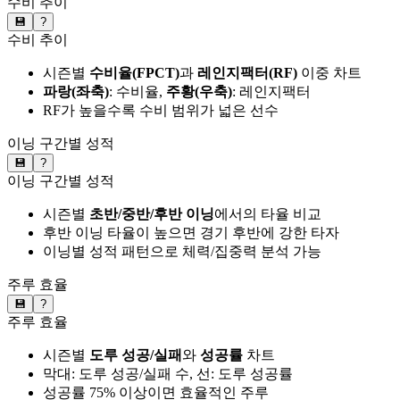
수비 추이
💾
?
수비 추이
시즌별
수비율(FPCT)
과
레인지팩터(RF)
이중 차트
파랑(좌축)
: 수비율,
주황(우축)
: 레인지팩터
RF가 높을수록 수비 범위가 넓은 선수
이닝 구간별 성적
💾
?
이닝 구간별 성적
시즌별
초반/중반/후반 이닝
에서의 타율 비교
후반 이닝 타율이 높으면 경기 후반에 강한 타자
이닝별 성적 패턴으로 체력/집중력 분석 가능
주루 효율
💾
?
주루 효율
시즌별
도루 성공/실패
와
성공률
차트
막대: 도루 성공/실패 수, 선: 도루 성공률
성공률 75% 이상이면 효율적인 주루