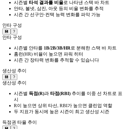
시즌별
타석 결과를 비율
로 나타낸 스택 바 차트
안타, 볼넷, 삼진, 아웃 등의 비율 변화를 추적
시즌 간 선구안·컨택 능력 변화를 파악 가능
안타 구성
💾
?
안타 구성
시즌별 안타를
1B/2B/3B/HR
로 분해한 스택 바 차트
홈런(HR) 비율이 높으면 파워 히터
시즌 간 장타력 변화를 추적할 수 있습니다
생산성 추이
💾
?
생산성 추이
시즌별
득점(R)
과
타점(RBI)
추이를 이중 선 차트로 표
시
R이 높으면 상위 타선, RBI가 높으면 클린업 역할
두 지표가 동시에 높은 시즌이 최고 생산성 시즌
득점권 타율 추이
💾
?