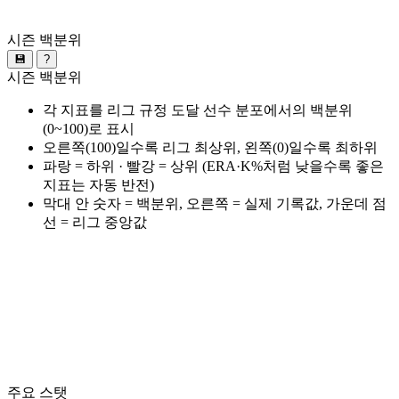
시즌 백분위
💾
?
시즌 백분위
각 지표를 리그 규정 도달 선수 분포에서의 백분위
(0~100)로 표시
오른쪽(100)일수록 리그 최상위, 왼쪽(0)일수록 최하위
파랑 = 하위 · 빨강 = 상위 (ERA·K%처럼 낮을수록 좋은
지표는 자동 반전)
막대 안 숫자 = 백분위, 오른쪽 = 실제 기록값, 가운데 점
선 = 리그 중앙값
주요 스탯