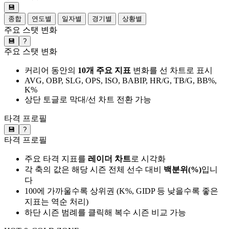
💾
종합
연도별
일자별
경기별
상황별
주요 스탯 변화
💾
?
주요 스탯 변화
커리어 동안의
10개 주요 지표
변화를 선 차트로 표시
AVG, OBP, SLG, OPS, ISO, BABIP, HR/G, TB/G, BB%,
K%
상단 토글로 막대/선 차트 전환 가능
타격 프로필
💾
?
타격 프로필
주요 타격 지표를
레이더 차트
로 시각화
각 축의 값은 해당 시즌 전체 선수 대비
백분위(%)
입니
다
100에 가까울수록 상위권 (K%, GIDP 등 낮을수록 좋은
지표는 역순 처리)
하단 시즌 범례를 클릭해 복수 시즌 비교 가능