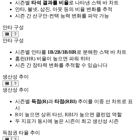
시즌별
타석 결과를 비율
로 나타낸 스택 바 차트
안타, 볼넷, 삼진, 아웃 등의 비율 변화를 추적
시즌 간 선구안·컨택 능력 변화를 파악 가능
안타 구성
💾
?
안타 구성
시즌별 안타를
1B/2B/3B/HR
로 분해한 스택 바 차트
홈런(HR) 비율이 높으면 파워 히터
시즌 간 장타력 변화를 추적할 수 있습니다
생산성 추이
💾
?
생산성 추이
시즌별
득점(R)
과
타점(RBI)
추이를 이중 선 차트로 표
시
R이 높으면 상위 타선, RBI가 높으면 클린업 역할
두 지표가 동시에 높은 시즌이 최고 생산성 시즌
득점권 타율 추이
💾
?