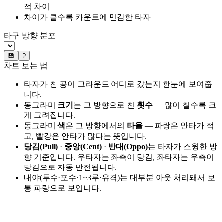
적 차이
차이가 클수록 카운트에 민감한 타자
타구 방향 분포
💾
?
차트 보는 법
타자가 친 공이 그라운드 어디로 갔는지 한눈에 보여줍
니다.
동그라미
크기
는 그 방향으로 친
횟수
— 많이 칠수록 크
게 그려집니다.
동그라미
색
은 그 방향에서의
타율
— 파랑은 안타가 적
고, 빨강은 안타가 많다는 뜻입니다.
당김(Pull)
·
중앙(Cent)
·
반대(Oppo)
는 타자가 스윙한 방
향 기준입니다. 우타자는 좌측이 당김, 좌타자는 우측이
당김으로 자동 반전됩니다.
내야(투수·포수·1~3루·유격)는 대부분 아웃 처리돼서 보
통 파랑으로 보입니다.