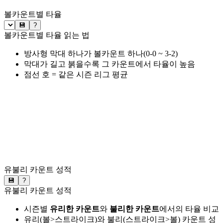
볼카운트별 타율
💾
?
볼카운트별 타율 읽는 법
방사형 막대 하나가 볼카운트 하나(0-0 ~ 3-2)
막대가 길고 붉을수록 그 카운트에서 타율이 높음
점선 호 = 같은 시즌 리그 평균
유불리 카운트 성적
💾
?
유불리 카운트 성적
시즌별
유리한 카운트
와
불리한 카운트
에서의 타율 비교
유리(볼>스트라이크)와 불리(스트라이크>볼) 카운트 성