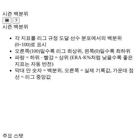
시즌 백분위
💾
?
시즌 백분위
각 지표를 리그 규정 도달 선수 분포에서의 백분위
(0~100)로 표시
오른쪽(100)일수록 리그 최상위, 왼쪽(0)일수록 최하위
파랑 = 하위 · 빨강 = 상위 (ERA·K%처럼 낮을수록 좋은
지표는 자동 반전)
막대 안 숫자 = 백분위, 오른쪽 = 실제 기록값, 가운데 점
선 = 리그 중앙값
주요 스탯