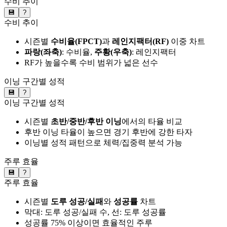
수비 추이
💾
?
수비 추이
시즌별
수비율(FPCT)
과
레인지팩터(RF)
이중 차트
파랑(좌축)
: 수비율,
주황(우축)
: 레인지팩터
RF가 높을수록 수비 범위가 넓은 선수
이닝 구간별 성적
💾
?
이닝 구간별 성적
시즌별
초반/중반/후반 이닝
에서의 타율 비교
후반 이닝 타율이 높으면 경기 후반에 강한 타자
이닝별 성적 패턴으로 체력/집중력 분석 가능
주루 효율
💾
?
주루 효율
시즌별
도루 성공/실패
와
성공률
차트
막대: 도루 성공/실패 수, 선: 도루 성공률
성공률 75% 이상이면 효율적인 주루