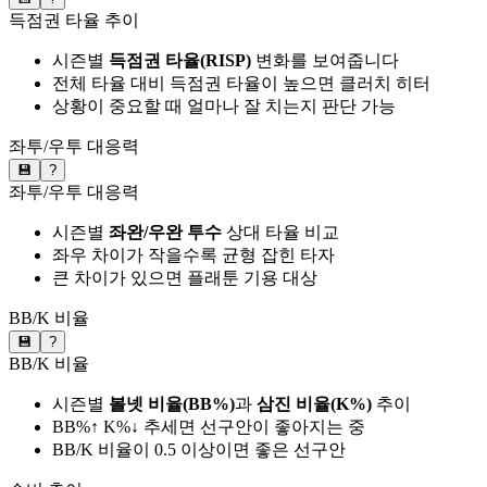
득점권 타율 추이
시즌별
득점권 타율(RISP)
변화를 보여줍니다
전체 타율 대비 득점권 타율이 높으면 클러치 히터
상황이 중요할 때 얼마나 잘 치는지 판단 가능
좌투/우투 대응력
💾
?
좌투/우투 대응력
시즌별
좌완/우완 투수
상대 타율 비교
좌우 차이가 작을수록 균형 잡힌 타자
큰 차이가 있으면 플래툰 기용 대상
BB/K 비율
💾
?
BB/K 비율
시즌별
볼넷 비율(BB%)
과
삼진 비율(K%)
추이
BB%↑ K%↓ 추세면 선구안이 좋아지는 중
BB/K 비율이 0.5 이상이면 좋은 선구안