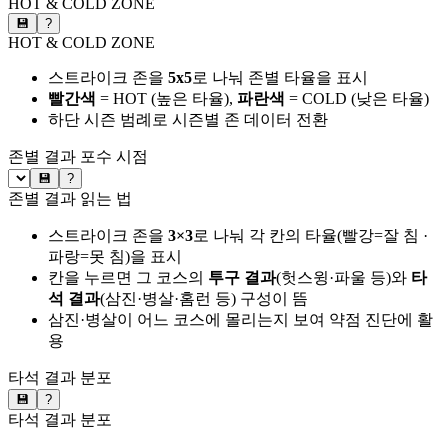
HOT & COLD ZONE
💾
?
HOT & COLD ZONE
스트라이크 존을
5x5
로 나눠 존별 타율을 표시
빨간색
= HOT (높은 타율),
파란색
= COLD (낮은 타율)
하단 시즌 범례로 시즌별 존 데이터 전환
존별 결과
포수 시점
💾
?
존별 결과 읽는 법
스트라이크 존을
3×3
로 나눠 각 칸의 타율(빨강=잘 침 ·
파랑=못 침)을 표시
칸을 누르면 그 코스의
투구 결과
(헛스윙·파울 등)와
타
석 결과
(삼진·병살·홈런 등) 구성이 뜸
삼진·병살이 어느 코스에 몰리는지 보여 약점 진단에 활
용
타석 결과 분포
💾
?
타석 결과 분포