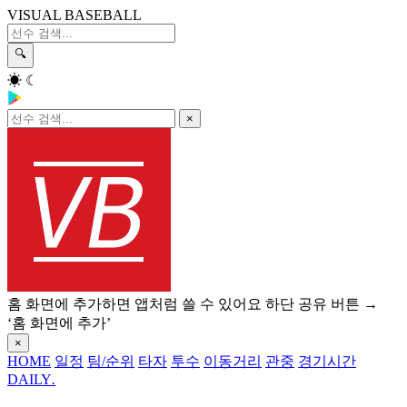
VISUAL BASEBALL
🔍
☀
☾
×
홈 화면에 추가하면 앱처럼 쓸 수 있어요
하단 공유 버튼 →
‘홈 화면에 추가’
×
HOME
일정
팀/순위
타자
투수
이동거리
관중
경기시간
DAILY
.