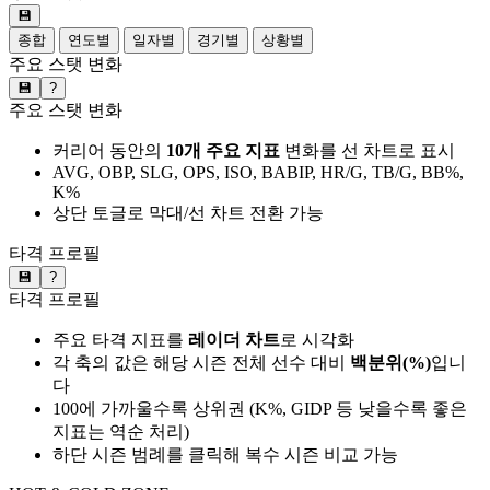
💾
종합
연도별
일자별
경기별
상황별
주요 스탯 변화
💾
?
주요 스탯 변화
커리어 동안의
10개 주요 지표
변화를 선 차트로 표시
AVG, OBP, SLG, OPS, ISO, BABIP, HR/G, TB/G, BB%,
K%
상단 토글로 막대/선 차트 전환 가능
타격 프로필
💾
?
타격 프로필
주요 타격 지표를
레이더 차트
로 시각화
각 축의 값은 해당 시즌 전체 선수 대비
백분위(%)
입니
다
100에 가까울수록 상위권 (K%, GIDP 등 낮을수록 좋은
지표는 역순 처리)
하단 시즌 범례를 클릭해 복수 시즌 비교 가능