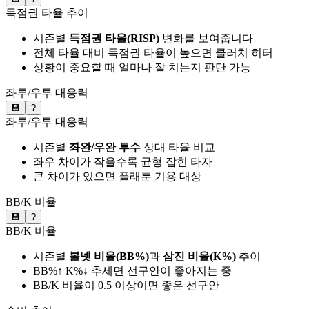
득점권 타율 추이
시즌별
득점권 타율(RISP)
변화를 보여줍니다
전체 타율 대비 득점권 타율이 높으면 클러치 히터
상황이 중요할 때 얼마나 잘 치는지 판단 가능
좌투/우투 대응력
💾
?
좌투/우투 대응력
시즌별
좌완/우완 투수
상대 타율 비교
좌우 차이가 작을수록 균형 잡힌 타자
큰 차이가 있으면 플래툰 기용 대상
BB/K 비율
💾
?
BB/K 비율
시즌별
볼넷 비율(BB%)
과
삼진 비율(K%)
추이
BB%↑ K%↓ 추세면 선구안이 좋아지는 중
BB/K 비율이 0.5 이상이면 좋은 선구안