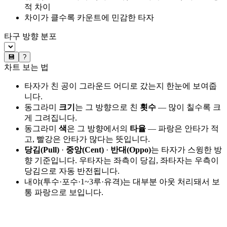
적 차이
차이가 클수록 카운트에 민감한 타자
타구 방향 분포
💾
?
차트 보는 법
타자가 친 공이 그라운드 어디로 갔는지 한눈에 보여줍
니다.
동그라미
크기
는 그 방향으로 친
횟수
— 많이 칠수록 크
게 그려집니다.
동그라미
색
은 그 방향에서의
타율
— 파랑은 안타가 적
고, 빨강은 안타가 많다는 뜻입니다.
당김(Pull)
·
중앙(Cent)
·
반대(Oppo)
는 타자가 스윙한 방
향 기준입니다. 우타자는 좌측이 당김, 좌타자는 우측이
당김으로 자동 반전됩니다.
내야(투수·포수·1~3루·유격)는 대부분 아웃 처리돼서 보
통 파랑으로 보입니다.