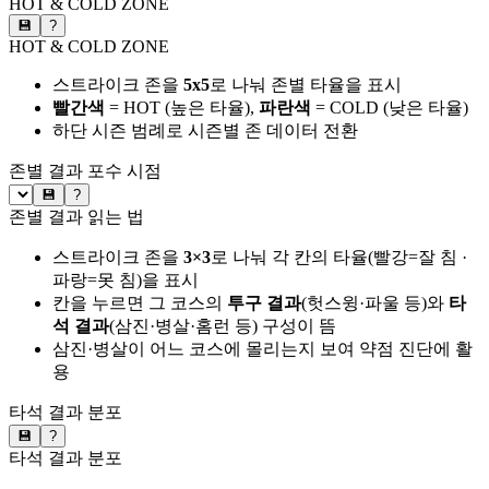
HOT & COLD ZONE
💾
?
HOT & COLD ZONE
스트라이크 존을
5x5
로 나눠 존별 타율을 표시
빨간색
= HOT (높은 타율),
파란색
= COLD (낮은 타율)
하단 시즌 범례로 시즌별 존 데이터 전환
존별 결과
포수 시점
💾
?
존별 결과 읽는 법
스트라이크 존을
3×3
로 나눠 각 칸의 타율(빨강=잘 침 ·
파랑=못 침)을 표시
칸을 누르면 그 코스의
투구 결과
(헛스윙·파울 등)와
타
석 결과
(삼진·병살·홈런 등) 구성이 뜸
삼진·병살이 어느 코스에 몰리는지 보여 약점 진단에 활
용
타석 결과 분포
💾
?
타석 결과 분포