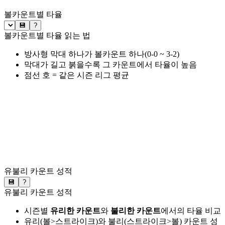
볼카운트별 타율
💾
?
볼카운트별 타율 읽는 법
방사형 막대 하나가 볼카운트 하나(0-0 ~ 3-2)
막대가 길고 붉을수록 그 카운트에서 타율이 높음
점선 호 = 같은 시즌 리그 평균
유불리 카운트 성적
💾
?
유불리 카운트 성적
시즌별
유리한 카운트
와
불리한 카운트
에서의 타율 비교
유리(볼>스트라이크)와 불리(스트라이크>볼) 카운트 성