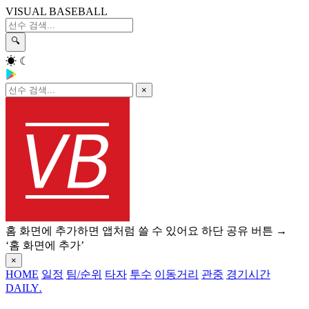
VISUAL BASEBALL
🔍
☀
☾
×
홈 화면에 추가하면 앱처럼 쓸 수 있어요
하단 공유 버튼 →
‘홈 화면에 추가’
×
HOME
일정
팀/순위
타자
투수
이동거리
관중
경기시간
DAILY
.