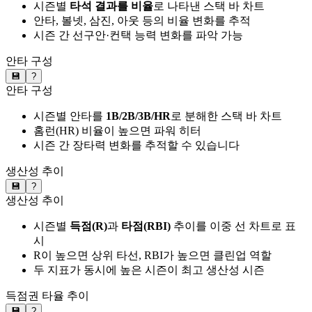
시즌별
타석 결과를 비율
로 나타낸 스택 바 차트
안타, 볼넷, 삼진, 아웃 등의 비율 변화를 추적
시즌 간 선구안·컨택 능력 변화를 파악 가능
안타 구성
💾
?
안타 구성
시즌별 안타를
1B/2B/3B/HR
로 분해한 스택 바 차트
홈런(HR) 비율이 높으면 파워 히터
시즌 간 장타력 변화를 추적할 수 있습니다
생산성 추이
💾
?
생산성 추이
시즌별
득점(R)
과
타점(RBI)
추이를 이중 선 차트로 표
시
R이 높으면 상위 타선, RBI가 높으면 클린업 역할
두 지표가 동시에 높은 시즌이 최고 생산성 시즌
득점권 타율 추이
💾
?