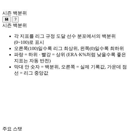
시즌 백분위
💾
?
시즌 백분위
각 지표를 리그 규정 도달 선수 분포에서의 백분위
(0~100)로 표시
오른쪽(100)일수록 리그 최상위, 왼쪽(0)일수록 최하위
파랑 = 하위 · 빨강 = 상위 (ERA·K%처럼 낮을수록 좋은
지표는 자동 반전)
막대 안 숫자 = 백분위, 오른쪽 = 실제 기록값, 가운데 점
선 = 리그 중앙값
주요 스탯