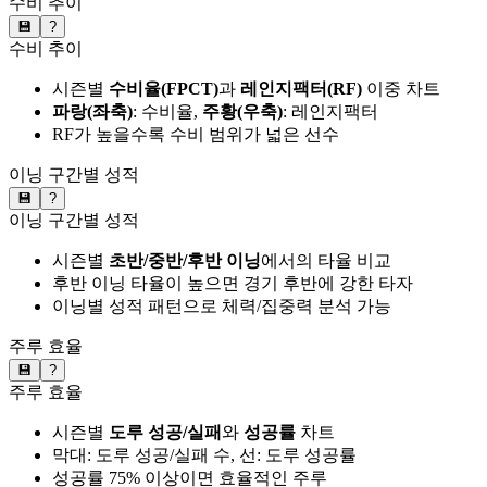
수비 추이
💾
?
수비 추이
시즌별
수비율(FPCT)
과
레인지팩터(RF)
이중 차트
파랑(좌축)
: 수비율,
주황(우축)
: 레인지팩터
RF가 높을수록 수비 범위가 넓은 선수
이닝 구간별 성적
💾
?
이닝 구간별 성적
시즌별
초반/중반/후반 이닝
에서의 타율 비교
후반 이닝 타율이 높으면 경기 후반에 강한 타자
이닝별 성적 패턴으로 체력/집중력 분석 가능
주루 효율
💾
?
주루 효율
시즌별
도루 성공/실패
와
성공률
차트
막대: 도루 성공/실패 수, 선: 도루 성공률
성공률 75% 이상이면 효율적인 주루