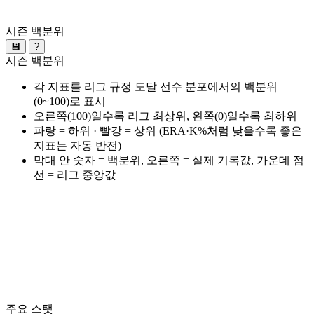
시즌 백분위
💾
?
시즌 백분위
각 지표를 리그 규정 도달 선수 분포에서의 백분위
(0~100)로 표시
오른쪽(100)일수록 리그 최상위, 왼쪽(0)일수록 최하위
파랑 = 하위 · 빨강 = 상위 (ERA·K%처럼 낮을수록 좋은
지표는 자동 반전)
막대 안 숫자 = 백분위, 오른쪽 = 실제 기록값, 가운데 점
선 = 리그 중앙값
주요 스탯