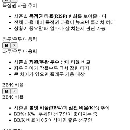
득점권 타율 추이
시즌별
득점권 타율(RISP)
변화를 보여줍니다
전체 타율 대비 득점권 타율이 높으면 클러치 히터
상황이 중요할 때 얼마나 잘 치는지 판단 가능
좌투/우투 대응력
💾
?
좌투/우투 대응력
시즌별
좌완/우완 투수
상대 타율 비교
좌우 차이가 작을수록 균형 잡힌 타자
큰 차이가 있으면 플래툰 기용 대상
BB/K 비율
💾
?
BB/K 비율
시즌별
볼넷 비율(BB%)
과
삼진 비율(K%)
추이
BB%↑ K%↓ 추세면 선구안이 좋아지는 중
BB/K 비율이 0.5 이상이면 좋은 선구안