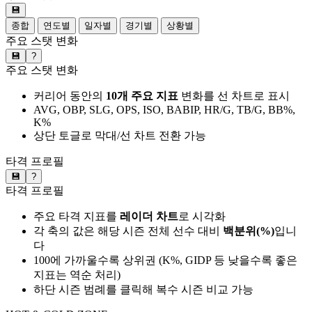
💾
종합
연도별
일자별
경기별
상황별
주요 스탯 변화
💾
?
주요 스탯 변화
커리어 동안의
10개 주요 지표
변화를 선 차트로 표시
AVG, OBP, SLG, OPS, ISO, BABIP, HR/G, TB/G, BB%,
K%
상단 토글로 막대/선 차트 전환 가능
타격 프로필
💾
?
타격 프로필
주요 타격 지표를
레이더 차트
로 시각화
각 축의 값은 해당 시즌 전체 선수 대비
백분위(%)
입니
다
100에 가까울수록 상위권 (K%, GIDP 등 낮을수록 좋은
지표는 역순 처리)
하단 시즌 범례를 클릭해 복수 시즌 비교 가능