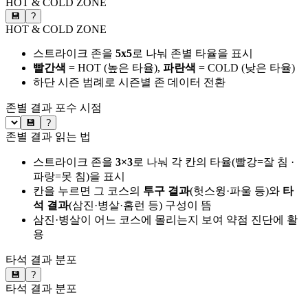
HOT & COLD ZONE
💾
?
HOT & COLD ZONE
스트라이크 존을
5x5
로 나눠 존별 타율을 표시
빨간색
= HOT (높은 타율),
파란색
= COLD (낮은 타율)
하단 시즌 범례로 시즌별 존 데이터 전환
존별 결과
포수 시점
💾
?
존별 결과 읽는 법
스트라이크 존을
3×3
로 나눠 각 칸의 타율(빨강=잘 침 ·
파랑=못 침)을 표시
칸을 누르면 그 코스의
투구 결과
(헛스윙·파울 등)와
타
석 결과
(삼진·병살·홈런 등) 구성이 뜸
삼진·병살이 어느 코스에 몰리는지 보여 약점 진단에 활
용
타석 결과 분포
💾
?
타석 결과 분포