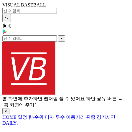
VISUAL BASEBALL
🔍
☀
☾
×
홈 화면에 추가하면 앱처럼 쓸 수 있어요
하단 공유 버튼 →
‘홈 화면에 추가’
×
HOME
일정
팀/순위
타자
투수
이동거리
관중
경기시간
DAILY
.