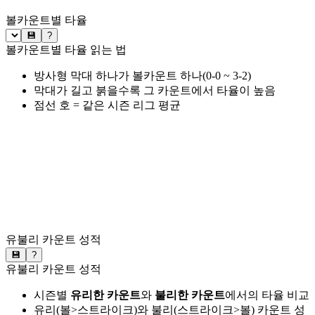
볼카운트별 타율
💾
?
볼카운트별 타율 읽는 법
방사형 막대 하나가 볼카운트 하나(0-0 ~ 3-2)
막대가 길고 붉을수록 그 카운트에서 타율이 높음
점선 호 = 같은 시즌 리그 평균
유불리 카운트 성적
💾
?
유불리 카운트 성적
시즌별
유리한 카운트
와
불리한 카운트
에서의 타율 비교
유리(볼>스트라이크)와 불리(스트라이크>볼) 카운트 성