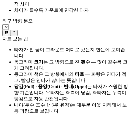
적 차이
차이가 클수록 카운트에 민감한 타자
타구 방향 분포
💾
?
차트 보는 법
타자가 친 공이 그라운드 어디로 갔는지 한눈에 보여줍
니다.
동그라미
크기
는 그 방향으로 친
횟수
— 많이 칠수록 크
게 그려집니다.
동그라미
색
은 그 방향에서의
타율
— 파랑은 안타가 적
고, 빨강은 안타가 많다는 뜻입니다.
당김(Pull)
·
중앙(Cent)
·
반대(Oppo)
는 타자가 스윙한 방
향 기준입니다. 우타자는 좌측이 당김, 좌타자는 우측이
당김으로 자동 반전됩니다.
내야(투수·포수·1~3루·유격)는 대부분 아웃 처리돼서 보
통 파랑으로 보입니다.