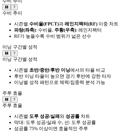
수비 추이
💾
?
수비 추이
시즌별
수비율(FPCT)
과
레인지팩터(RF)
이중 차트
파랑(좌축)
: 수비율,
주황(우축)
: 레인지팩터
RF가 높을수록 수비 범위가 넓은 선수
이닝 구간별 성적
💾
?
이닝 구간별 성적
시즌별
초반/중반/후반 이닝
에서의 타율 비교
후반 이닝 타율이 높으면 경기 후반에 강한 타자
이닝별 성적 패턴으로 체력/집중력 분석 가능
주루 효율
💾
?
주루 효율
시즌별
도루 성공/실패
와
성공률
차트
막대: 도루 성공/실패 수, 선: 도루 성공률
성공률 75% 이상이면 효율적인 주루