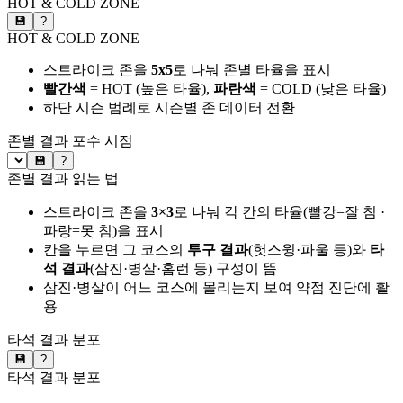
HOT & COLD ZONE
💾
?
HOT & COLD ZONE
스트라이크 존을
5x5
로 나눠 존별 타율을 표시
빨간색
= HOT (높은 타율),
파란색
= COLD (낮은 타율)
하단 시즌 범례로 시즌별 존 데이터 전환
존별 결과
포수 시점
💾
?
존별 결과 읽는 법
스트라이크 존을
3×3
로 나눠 각 칸의 타율(빨강=잘 침 ·
파랑=못 침)을 표시
칸을 누르면 그 코스의
투구 결과
(헛스윙·파울 등)와
타
석 결과
(삼진·병살·홈런 등) 구성이 뜸
삼진·병살이 어느 코스에 몰리는지 보여 약점 진단에 활
용
타석 결과 분포
💾
?
타석 결과 분포