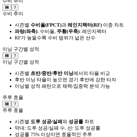
수비 추이
💾
?
수비 추이
시즌별
수비율(FPCT)
과
레인지팩터(RF)
이중 차트
파랑(좌축)
: 수비율,
주황(우축)
: 레인지팩터
RF가 높을수록 수비 범위가 넓은 선수
이닝 구간별 성적
💾
?
이닝 구간별 성적
시즌별
초반/중반/후반 이닝
에서의 타율 비교
후반 이닝 타율이 높으면 경기 후반에 강한 타자
이닝별 성적 패턴으로 체력/집중력 분석 가능
주루 효율
💾
?
주루 효율
시즌별
도루 성공/실패
와
성공률
차트
막대: 도루 성공/실패 수, 선: 도루 성공률
성공률 75% 이상이면 효율적인 주루