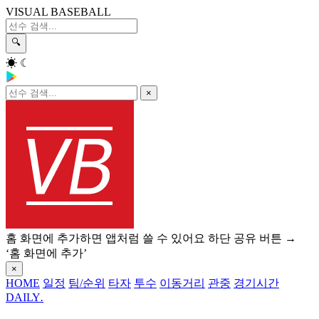
VISUAL BASEBALL
🔍
☀
☾
×
홈 화면에 추가하면 앱처럼 쓸 수 있어요
하단 공유 버튼 →
‘홈 화면에 추가’
×
HOME
일정
팀/순위
타자
투수
이동거리
관중
경기시간
DAILY
.