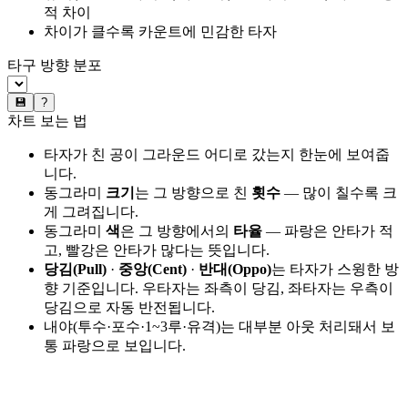
적 차이
차이가 클수록 카운트에 민감한 타자
타구 방향 분포
💾
?
차트 보는 법
타자가 친 공이 그라운드 어디로 갔는지 한눈에 보여줍
니다.
동그라미
크기
는 그 방향으로 친
횟수
— 많이 칠수록 크
게 그려집니다.
동그라미
색
은 그 방향에서의
타율
— 파랑은 안타가 적
고, 빨강은 안타가 많다는 뜻입니다.
당김(Pull)
·
중앙(Cent)
·
반대(Oppo)
는 타자가 스윙한 방
향 기준입니다. 우타자는 좌측이 당김, 좌타자는 우측이
당김으로 자동 반전됩니다.
내야(투수·포수·1~3루·유격)는 대부분 아웃 처리돼서 보
통 파랑으로 보입니다.