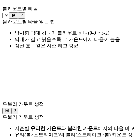
볼카운트별 타율
💾
?
볼카운트별 타율 읽는 법
방사형 막대 하나가 볼카운트 하나(0-0 ~ 3-2)
막대가 길고 붉을수록 그 카운트에서 타율이 높음
점선 호 = 같은 시즌 리그 평균
유불리 카운트 성적
💾
?
유불리 카운트 성적
시즌별
유리한 카운트
와
불리한 카운트
에서의 타율 비교
유리(볼>스트라이크)와 불리(스트라이크>볼) 카운트 성