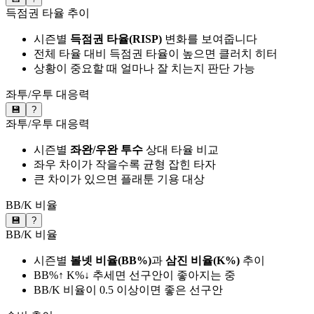
득점권 타율 추이
시즌별
득점권 타율(RISP)
변화를 보여줍니다
전체 타율 대비 득점권 타율이 높으면 클러치 히터
상황이 중요할 때 얼마나 잘 치는지 판단 가능
좌투/우투 대응력
💾
?
좌투/우투 대응력
시즌별
좌완/우완 투수
상대 타율 비교
좌우 차이가 작을수록 균형 잡힌 타자
큰 차이가 있으면 플래툰 기용 대상
BB/K 비율
💾
?
BB/K 비율
시즌별
볼넷 비율(BB%)
과
삼진 비율(K%)
추이
BB%↑ K%↓ 추세면 선구안이 좋아지는 중
BB/K 비율이 0.5 이상이면 좋은 선구안