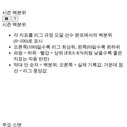
시즌 백분위
💾
?
시즌 백분위
각 지표를 리그 규정 도달 선수 분포에서의 백분위
(0~100)로 표시
오른쪽(100)일수록 리그 최상위, 왼쪽(0)일수록 최하위
파랑 = 하위 · 빨강 = 상위 (ERA·K%처럼 낮을수록 좋은
지표는 자동 반전)
막대 안 숫자 = 백분위, 오른쪽 = 실제 기록값, 가운데 점
선 = 리그 중앙값
주요 스탯