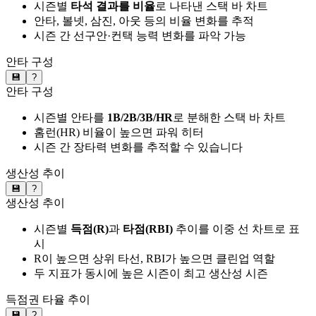
시즌별
타석 결과를 비율
로 나타낸 스택 바 차트
안타, 볼넷, 삼진, 아웃 등의 비율 변화를 추적
시즌 간 선구안·컨택 능력 변화를 파악 가능
안타 구성
💾
?
안타 구성
시즌별 안타를
1B/2B/3B/HR
로 분해한 스택 바 차트
홈런(HR) 비율이 높으면 파워 히터
시즌 간 장타력 변화를 추적할 수 있습니다
생산성 추이
💾
?
생산성 추이
시즌별
득점(R)
과
타점(RBI)
추이를 이중 선 차트로 표
시
R이 높으면 상위 타선, RBI가 높으면 클린업 역할
두 지표가 동시에 높은 시즌이 최고 생산성 시즌
득점권 타율 추이
💾
?