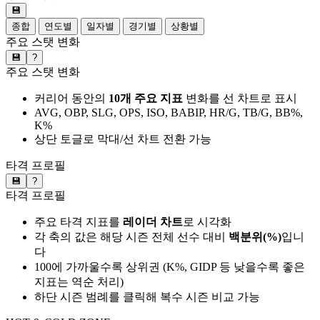
💾
종합
연도별
일자별
경기별
상황별
주요 스탯 변화
💾
?
주요 스탯 변화
커리어 동안의
10개 주요 지표
변화를 선 차트로 표시
AVG, OBP, SLG, OPS, ISO, BABIP, HR/G, TB/G, BB%,
K%
상단 토글로 막대/선 차트 전환 가능
타격 프로필
💾
?
타격 프로필
주요 타격 지표를
레이더 차트
로 시각화
각 축의 값은 해당 시즌 전체 선수 대비
백분위(%)
입니
다
100에 가까울수록 상위권 (K%, GIDP 등 낮을수록 좋은
지표는 역순 처리)
하단 시즌 범례를 클릭해 복수 시즌 비교 가능