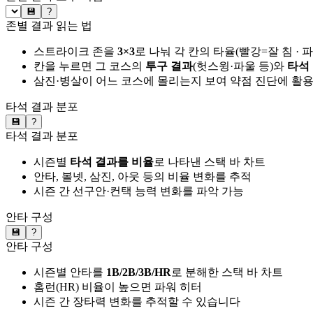
💾
?
존별 결과 읽는 법
스트라이크 존을
3×3
로 나눠 각 칸의 타율(빨강=잘 침 · 
칸을 누르면 그 코스의
투구 결과
(헛스윙·파울 등)와
타석
삼진·병살이 어느 코스에 몰리는지 보여 약점 진단에 활
타석 결과 분포
💾
?
타석 결과 분포
시즌별
타석 결과를 비율
로 나타낸 스택 바 차트
안타, 볼넷, 삼진, 아웃 등의 비율 변화를 추적
시즌 간 선구안·컨택 능력 변화를 파악 가능
안타 구성
💾
?
안타 구성
시즌별 안타를
1B/2B/3B/HR
로 분해한 스택 바 차트
홈런(HR) 비율이 높으면 파워 히터
시즌 간 장타력 변화를 추적할 수 있습니다