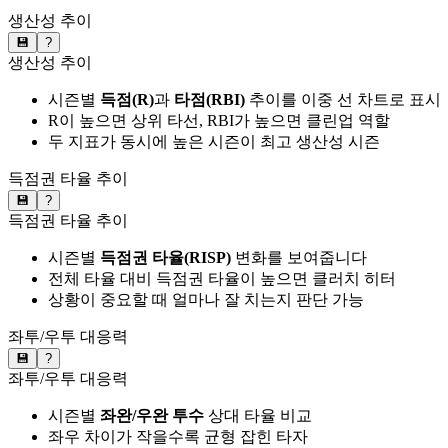
생산성 추이
💾
?
생산성 추이
시즌별
득점(R)
과
타점(RBI)
추이를 이중 선 차트로 표시
R이 높으면 상위 타선, RBI가 높으면 클린업 역할
두 지표가 동시에 높은 시즌이 최고 생산성 시즌
득점권 타율 추이
💾
?
득점권 타율 추이
시즌별
득점권 타율(RISP)
변화를 보여줍니다
전체 타율 대비 득점권 타율이 높으면 클러치 히터
상황이 중요할 때 얼마나 잘 치는지 판단 가능
좌투/우투 대응력
💾
?
좌투/우투 대응력
시즌별
좌완/우완 투수
상대 타율 비교
좌우 차이가 작을수록 균형 잡힌 타자