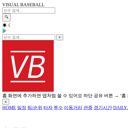
VISUAL BASEBALL
🔍
☀
☾
×
홈 화면에 추가하면 앱처럼 쓸 수 있어요
하단 공유 버튼 → ‘홈
×
HOME
일정
팀/순위
타자
투수
이동거리
관중
경기시간
DAILY