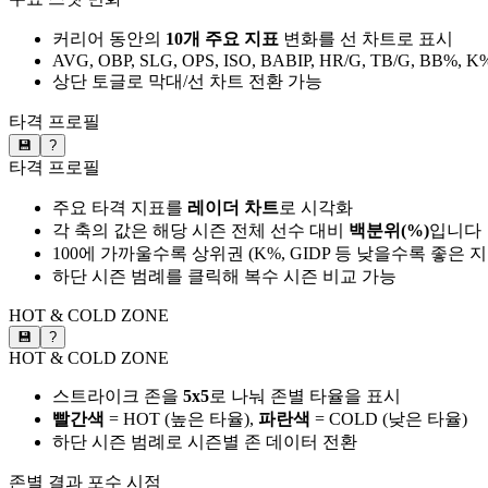
커리어 동안의
10개 주요 지표
변화를 선 차트로 표시
AVG, OBP, SLG, OPS, ISO, BABIP, HR/G, TB/G, BB%, K
상단 토글로 막대/선 차트 전환 가능
타격 프로필
💾
?
타격 프로필
주요 타격 지표를
레이더 차트
로 시각화
각 축의 값은 해당 시즌 전체 선수 대비
백분위(%)
입니다
100에 가까울수록 상위권 (K%, GIDP 등 낮을수록 좋은 
하단 시즌 범례를 클릭해 복수 시즌 비교 가능
HOT & COLD ZONE
💾
?
HOT & COLD ZONE
스트라이크 존을
5x5
로 나눠 존별 타율을 표시
빨간색
= HOT (높은 타율),
파란색
= COLD (낮은 타율)
하단 시즌 범례로 시즌별 존 데이터 전환
존별 결과
포수 시점