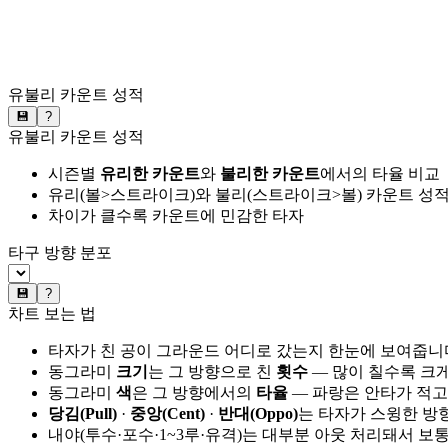
유불리 카운트 성적
💾
?
유불리 카운트 성적
시즌별
유리한 카운트
와
불리한 카운트
에서의 타율 비교
유리(볼>스트라이크)와 불리(스트라이크>볼) 카운트 성적
차이가 클수록 카운트에 민감한 타자
타구 방향 분포
💾
?
차트 보는 법
타자가 친 공이 그라운드 어디로 갔는지 한눈에 보여줍니
동그라미
크기
는 그 방향으로 친
횟수
— 많이 칠수록 크
동그라미
색
은 그 방향에서의
타율
— 파랑은 안타가 적고
당김(Pull)
·
중앙(Cent)
·
반대(Oppo)
는 타자가 스윙한 방
내야(투수·포수·1~3루·유격)는 대부분 아웃 처리돼서 보