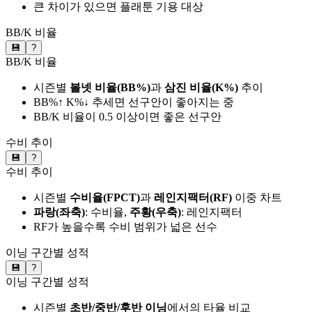
큰 차이가 있으면 플래툰 기용 대상
BB/K 비율
💾
?
BB/K 비율
시즌별
볼넷 비율(BB%)
과
삼진 비율(K%)
추이
BB%↑ K%↓ 추세면 선구안이 좋아지는 중
BB/K 비율이 0.5 이상이면 좋은 선구안
수비 추이
💾
?
수비 추이
시즌별
수비율(FPCT)
과
레인지팩터(RF)
이중 차트
파랑(좌축)
: 수비율,
주황(우축)
: 레인지팩터
RF가 높을수록 수비 범위가 넓은 선수
이닝 구간별 성적
💾
?
이닝 구간별 성적
시즌별
초반/중반/후반 이닝
에서의 타율 비교