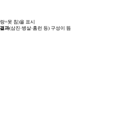
파랑=못 침)을 표시
 결과
(삼진·병살·홈런 등) 구성이 뜸
용