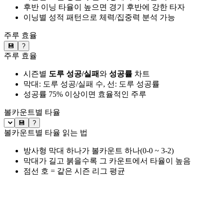
후반 이닝 타율이 높으면 경기 후반에 강한 타자
이닝별 성적 패턴으로 체력/집중력 분석 가능
주루 효율
💾
?
주루 효율
시즌별
도루 성공/실패
와
성공률
차트
막대: 도루 성공/실패 수, 선: 도루 성공률
성공률 75% 이상이면 효율적인 주루
볼카운트별 타율
💾
?
볼카운트별 타율 읽는 법
방사형 막대 하나가 볼카운트 하나(0-0 ~ 3-2)
막대가 길고 붉을수록 그 카운트에서 타율이 높음
점선 호 = 같은 시즌 리그 평균