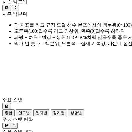
시즌 백분위
💾
?
시즌 백분위
각 지표를 리그 규정 도달 선수 분포에서의 백분위(0~100
오른쪽(100)일수록 리그 최상위, 왼쪽(0)일수록 최하위
파랑 = 하위 · 빨강 = 상위 (ERA·K%처럼 낮을수록 좋은
막대 안 숫자 = 백분위, 오른쪽 = 실제 기록값, 가운데 점
주요 스탯
💾
종합
연도별
일자별
경기별
상황별
주요 스탯 변화
💾
?
주요 스탯 변화