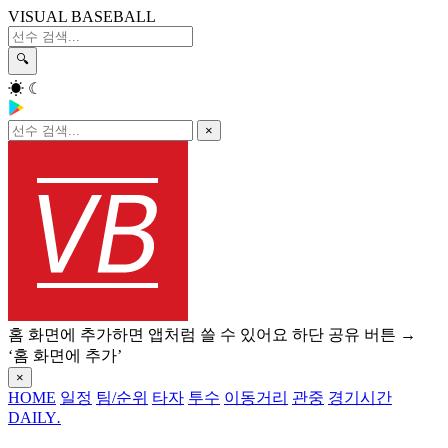
VISUAL BASEBALL
🔍
☀
☾
×
홈 화면에 추가하면 앱처럼 쓸 수 있어요
하단 공유 버튼 →
‘홈 화면에 추가’
×
HOME
일정
팀/순위
타자
투수
이동거리
관중
경기시간
DAILY
.