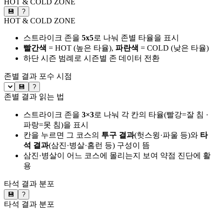
HOT & COLD ZONE
💾
?
HOT & COLD ZONE
스트라이크 존을
5x5
로 나눠 존별 타율을 표시
빨간색
= HOT (높은 타율),
파란색
= COLD (낮은 타율)
하단 시즌 범례로 시즌별 존 데이터 전환
존별 결과
포수 시점
💾
?
존별 결과 읽는 법
스트라이크 존을
3×3
로 나눠 각 칸의 타율(빨강=잘 침 ·
파랑=못 침)을 표시
칸을 누르면 그 코스의
투구 결과
(헛스윙·파울 등)와
타
석 결과
(삼진·병살·홈런 등) 구성이 뜸
삼진·병살이 어느 코스에 몰리는지 보여 약점 진단에 활
용
타석 결과 분포
💾
?
타석 결과 분포