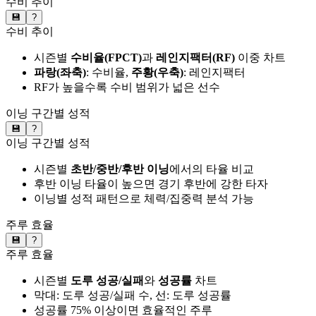
수비 추이
💾
?
수비 추이
시즌별
수비율(FPCT)
과
레인지팩터(RF)
이중 차트
파랑(좌축)
: 수비율,
주황(우축)
: 레인지팩터
RF가 높을수록 수비 범위가 넓은 선수
이닝 구간별 성적
💾
?
이닝 구간별 성적
시즌별
초반/중반/후반 이닝
에서의 타율 비교
후반 이닝 타율이 높으면 경기 후반에 강한 타자
이닝별 성적 패턴으로 체력/집중력 분석 가능
주루 효율
💾
?
주루 효율
시즌별
도루 성공/실패
와
성공률
차트
막대: 도루 성공/실패 수, 선: 도루 성공률
성공률 75% 이상이면 효율적인 주루