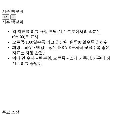
시즌 백분위
💾
?
시즌 백분위
각 지표를 리그 규정 도달 선수 분포에서의 백분위
(0~100)로 표시
오른쪽(100)일수록 리그 최상위, 왼쪽(0)일수록 최하위
파랑 = 하위 · 빨강 = 상위 (ERA·K%처럼 낮을수록 좋은
지표는 자동 반전)
막대 안 숫자 = 백분위, 오른쪽 = 실제 기록값, 가운데 점
선 = 리그 중앙값
주요 스탯