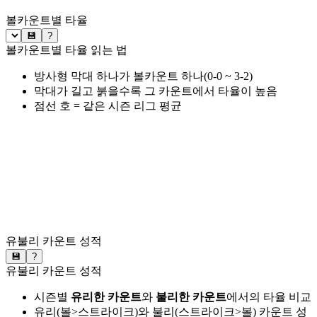
볼카운트별 타율
💾
?
볼카운트별 타율 읽는 법
방사형 막대 하나가 볼카운트 하나(0-0 ~ 3-2)
막대가 길고 붉을수록 그 카운트에서 타율이 높음
점선 호 = 같은 시즌 리그 평균
유불리 카운트 성적
💾
?
유불리 카운트 성적
시즌별
유리한 카운트
와
불리한 카운트
에서의 타율 비교
유리(볼>스트라이크)와 불리(스트라이크>볼) 카운트 성