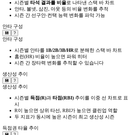
시즌별
타석 결과를 비율
로 나타낸 스택 바 차트
안타, 볼넷, 삼진, 아웃 등의 비율 변화를 추적
시즌 간 선구안·컨택 능력 변화를 파악 가능
안타 구성
💾
?
안타 구성
시즌별 안타를
1B/2B/3B/HR
로 분해한 스택 바 차트
홈런(HR) 비율이 높으면 파워 히터
시즌 간 장타력 변화를 추적할 수 있습니다
생산성 추이
💾
?
생산성 추이
시즌별
득점(R)
과
타점(RBI)
추이를 이중 선 차트로 표
시
R이 높으면 상위 타선, RBI가 높으면 클린업 역할
두 지표가 동시에 높은 시즌이 최고 생산성 시즌
득점권 타율 추이
💾
?