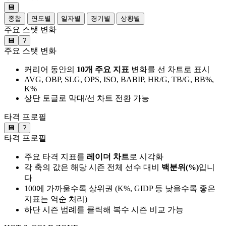
💾
종합
연도별
일자별
경기별
상황별
주요 스탯 변화
💾
?
주요 스탯 변화
커리어 동안의
10개 주요 지표
변화를 선 차트로 표시
AVG, OBP, SLG, OPS, ISO, BABIP, HR/G, TB/G, BB%,
K%
상단 토글로 막대/선 차트 전환 가능
타격 프로필
💾
?
타격 프로필
주요 타격 지표를
레이더 차트
로 시각화
각 축의 값은 해당 시즌 전체 선수 대비
백분위(%)
입니
다
100에 가까울수록 상위권 (K%, GIDP 등 낮을수록 좋은
지표는 역순 처리)
하단 시즌 범례를 클릭해 복수 시즌 비교 가능