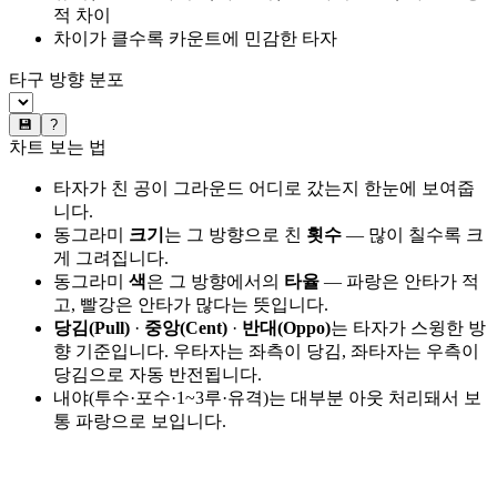
적 차이
차이가 클수록 카운트에 민감한 타자
타구 방향 분포
💾
?
차트 보는 법
타자가 친 공이 그라운드 어디로 갔는지 한눈에 보여줍
니다.
동그라미
크기
는 그 방향으로 친
횟수
— 많이 칠수록 크
게 그려집니다.
동그라미
색
은 그 방향에서의
타율
— 파랑은 안타가 적
고, 빨강은 안타가 많다는 뜻입니다.
당김(Pull)
·
중앙(Cent)
·
반대(Oppo)
는 타자가 스윙한 방
향 기준입니다. 우타자는 좌측이 당김, 좌타자는 우측이
당김으로 자동 반전됩니다.
내야(투수·포수·1~3루·유격)는 대부분 아웃 처리돼서 보
통 파랑으로 보입니다.