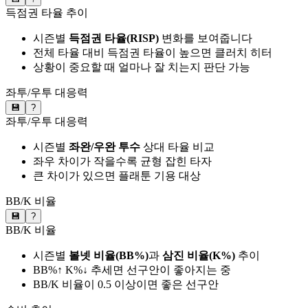
득점권 타율 추이
시즌별
득점권 타율(RISP)
변화를 보여줍니다
전체 타율 대비 득점권 타율이 높으면 클러치 히터
상황이 중요할 때 얼마나 잘 치는지 판단 가능
좌투/우투 대응력
💾
?
좌투/우투 대응력
시즌별
좌완/우완 투수
상대 타율 비교
좌우 차이가 작을수록 균형 잡힌 타자
큰 차이가 있으면 플래툰 기용 대상
BB/K 비율
💾
?
BB/K 비율
시즌별
볼넷 비율(BB%)
과
삼진 비율(K%)
추이
BB%↑ K%↓ 추세면 선구안이 좋아지는 중
BB/K 비율이 0.5 이상이면 좋은 선구안