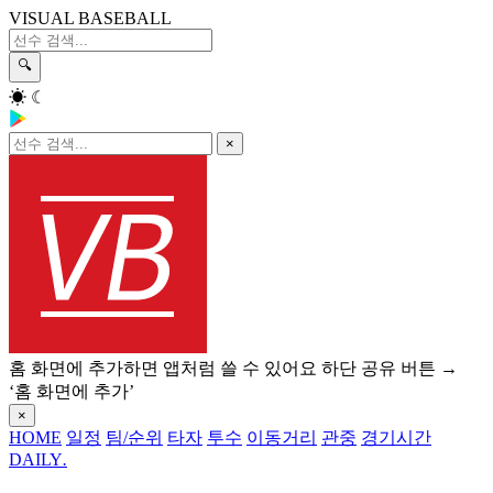
VISUAL BASEBALL
🔍
☀
☾
×
홈 화면에 추가하면 앱처럼 쓸 수 있어요
하단 공유 버튼 →
‘홈 화면에 추가’
×
HOME
일정
팀/순위
타자
투수
이동거리
관중
경기시간
DAILY
.