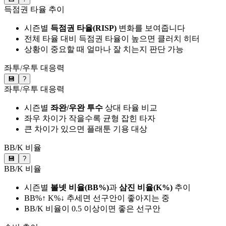
득점권 타율 추이
시즌별
득점권 타율(RISP)
변화를 보여줍니다
전체 타율 대비 득점권 타율이 높으면 클러치 히터
상황이 중요할 때 얼마나 잘 치는지 판단 가능
좌투/우투 대응력
💾
?
좌투/우투 대응력
시즌별
좌완/우완 투수
상대 타율 비교
좌우 차이가 작을수록 균형 잡힌 타자
큰 차이가 있으면 플래툰 기용 대상
BB/K 비율
💾
?
BB/K 비율
시즌별
볼넷 비율(BB%)
과
삼진 비율(K%)
추이
BB%↑ K%↓ 추세면 선구안이 좋아지는 중
BB/K 비율이 0.5 이상이면 좋은 선구안