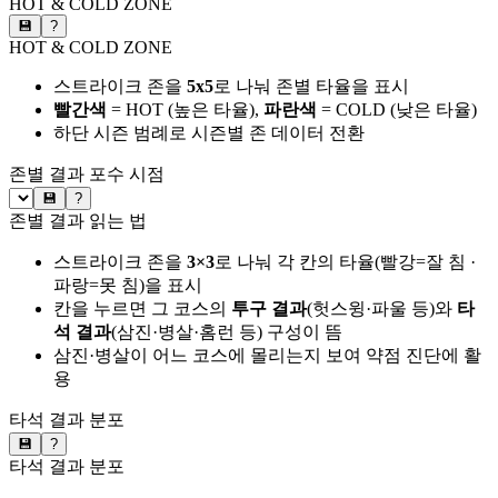
HOT & COLD ZONE
💾
?
HOT & COLD ZONE
스트라이크 존을
5x5
로 나눠 존별 타율을 표시
빨간색
= HOT (높은 타율),
파란색
= COLD (낮은 타율)
하단 시즌 범례로 시즌별 존 데이터 전환
존별 결과
포수 시점
💾
?
존별 결과 읽는 법
스트라이크 존을
3×3
로 나눠 각 칸의 타율(빨강=잘 침 ·
파랑=못 침)을 표시
칸을 누르면 그 코스의
투구 결과
(헛스윙·파울 등)와
타
석 결과
(삼진·병살·홈런 등) 구성이 뜸
삼진·병살이 어느 코스에 몰리는지 보여 약점 진단에 활
용
타석 결과 분포
💾
?
타석 결과 분포