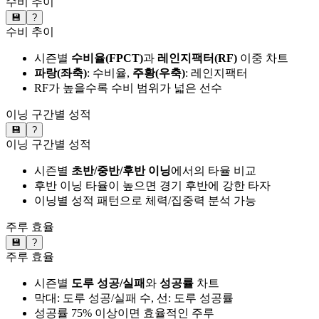
수비 추이
💾
?
수비 추이
시즌별
수비율(FPCT)
과
레인지팩터(RF)
이중 차트
파랑(좌축)
: 수비율,
주황(우축)
: 레인지팩터
RF가 높을수록 수비 범위가 넓은 선수
이닝 구간별 성적
💾
?
이닝 구간별 성적
시즌별
초반/중반/후반 이닝
에서의 타율 비교
후반 이닝 타율이 높으면 경기 후반에 강한 타자
이닝별 성적 패턴으로 체력/집중력 분석 가능
주루 효율
💾
?
주루 효율
시즌별
도루 성공/실패
와
성공률
차트
막대: 도루 성공/실패 수, 선: 도루 성공률
성공률 75% 이상이면 효율적인 주루