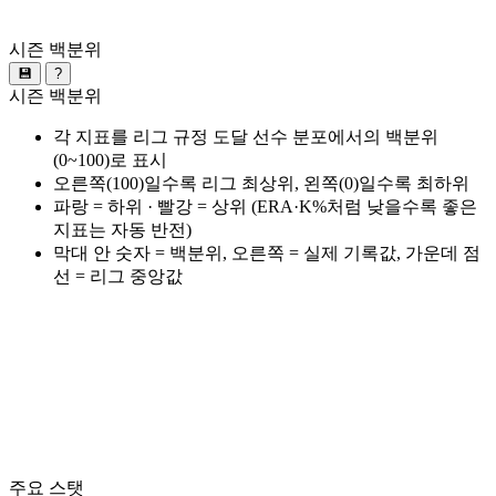
시즌 백분위
💾
?
시즌 백분위
각 지표를 리그 규정 도달 선수 분포에서의 백분위
(0~100)로 표시
오른쪽(100)일수록 리그 최상위, 왼쪽(0)일수록 최하위
파랑 = 하위 · 빨강 = 상위 (ERA·K%처럼 낮을수록 좋은
지표는 자동 반전)
막대 안 숫자 = 백분위, 오른쪽 = 실제 기록값, 가운데 점
선 = 리그 중앙값
주요 스탯