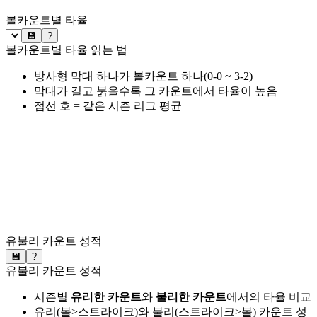
볼카운트별 타율
💾
?
볼카운트별 타율 읽는 법
방사형 막대 하나가 볼카운트 하나(0-0 ~ 3-2)
막대가 길고 붉을수록 그 카운트에서 타율이 높음
점선 호 = 같은 시즌 리그 평균
유불리 카운트 성적
💾
?
유불리 카운트 성적
시즌별
유리한 카운트
와
불리한 카운트
에서의 타율 비교
유리(볼>스트라이크)와 불리(스트라이크>볼) 카운트 성