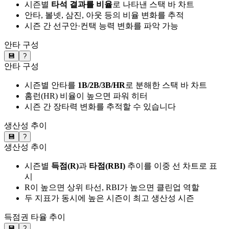
시즌별
타석 결과를 비율
로 나타낸 스택 바 차트
안타, 볼넷, 삼진, 아웃 등의 비율 변화를 추적
시즌 간 선구안·컨택 능력 변화를 파악 가능
안타 구성
💾
?
안타 구성
시즌별 안타를
1B/2B/3B/HR
로 분해한 스택 바 차트
홈런(HR) 비율이 높으면 파워 히터
시즌 간 장타력 변화를 추적할 수 있습니다
생산성 추이
💾
?
생산성 추이
시즌별
득점(R)
과
타점(RBI)
추이를 이중 선 차트로 표
시
R이 높으면 상위 타선, RBI가 높으면 클린업 역할
두 지표가 동시에 높은 시즌이 최고 생산성 시즌
득점권 타율 추이
💾
?