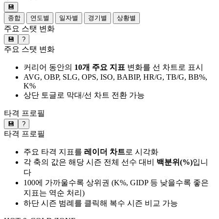
💾
종합
연도별
일자별
경기별
상황별
주요 스탯 변화
💾
?
주요 스탯 변화
커리어 동안의
10개 주요 지표
변화를 선 차트로 표시
AVG, OBP, SLG, OPS, ISO, BABIP, HR/G, TB/G, BB%,
K%
상단 토글로 막대/선 차트 전환 가능
타격 프로필
💾
?
타격 프로필
주요 타격 지표를
레이더 차트
로 시각화
각 축의 값은 해당 시즌 전체 선수 대비
백분위(%)
입니
다
100에 가까울수록 상위권 (K%, GIDP 등 낮을수록 좋은
지표는 역순 처리)
하단 시즌 범례를 클릭해 복수 시즌 비교 가능