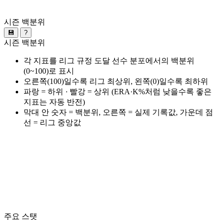
시즌 백분위
💾
?
시즌 백분위
각 지표를 리그 규정 도달 선수 분포에서의 백분위
(0~100)로 표시
오른쪽(100)일수록 리그 최상위, 왼쪽(0)일수록 최하위
파랑 = 하위 · 빨강 = 상위 (ERA·K%처럼 낮을수록 좋은
지표는 자동 반전)
막대 안 숫자 = 백분위, 오른쪽 = 실제 기록값, 가운데 점
선 = 리그 중앙값
주요 스탯