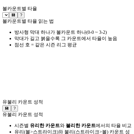
볼카운트별 타율
💾
?
볼카운트별 타율 읽는 법
방사형 막대 하나가 볼카운트 하나(0-0 ~ 3-2)
막대가 길고 붉을수록 그 카운트에서 타율이 높음
점선 호 = 같은 시즌 리그 평균
유불리 카운트 성적
💾
?
유불리 카운트 성적
시즌별
유리한 카운트
와
불리한 카운트
에서의 타율 비교
유리(볼>스트라이크)와 불리(스트라이크>볼) 카운트 성