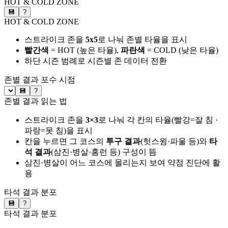
HOT & COLD ZONE
💾
?
HOT & COLD ZONE
스트라이크 존을
5x5
로 나눠 존별 타율을 표시
빨간색
= HOT (높은 타율),
파란색
= COLD (낮은 타율)
하단 시즌 범례로 시즌별 존 데이터 전환
존별 결과
포수 시점
💾
?
존별 결과 읽는 법
스트라이크 존을
3×3
로 나눠 각 칸의 타율(빨강=잘 침 ·
파랑=못 침)을 표시
칸을 누르면 그 코스의
투구 결과
(헛스윙·파울 등)와
타
석 결과
(삼진·병살·홈런 등) 구성이 뜸
삼진·병살이 어느 코스에 몰리는지 보여 약점 진단에 활
용
타석 결과 분포
💾
?
타석 결과 분포