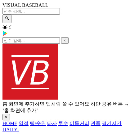
VISUAL BASEBALL
🔍
☀
☾
×
홈 화면에 추가하면 앱처럼 쓸 수 있어요
하단 공유 버튼 →
‘홈 화면에 추가’
×
HOME
일정
팀/순위
타자
투수
이동거리
관중
경기시간
DAILY
.