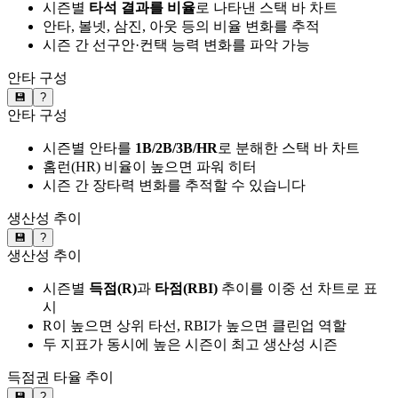
시즌별
타석 결과를 비율
로 나타낸 스택 바 차트
안타, 볼넷, 삼진, 아웃 등의 비율 변화를 추적
시즌 간 선구안·컨택 능력 변화를 파악 가능
안타 구성
💾
?
안타 구성
시즌별 안타를
1B/2B/3B/HR
로 분해한 스택 바 차트
홈런(HR) 비율이 높으면 파워 히터
시즌 간 장타력 변화를 추적할 수 있습니다
생산성 추이
💾
?
생산성 추이
시즌별
득점(R)
과
타점(RBI)
추이를 이중 선 차트로 표
시
R이 높으면 상위 타선, RBI가 높으면 클린업 역할
두 지표가 동시에 높은 시즌이 최고 생산성 시즌
득점권 타율 추이
💾
?