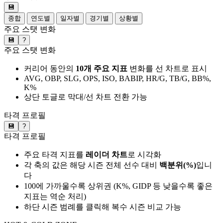
💾
종합
연도별
일자별
경기별
상황별
주요 스탯 변화
💾
?
주요 스탯 변화
커리어 동안의
10개 주요 지표
변화를 선 차트로 표시
AVG, OBP, SLG, OPS, ISO, BABIP, HR/G, TB/G, BB%,
K%
상단 토글로 막대/선 차트 전환 가능
타격 프로필
💾
?
타격 프로필
주요 타격 지표를
레이더 차트
로 시각화
각 축의 값은 해당 시즌 전체 선수 대비
백분위(%)
입니
다
100에 가까울수록 상위권 (K%, GIDP 등 낮을수록 좋은
지표는 역순 처리)
하단 시즌 범례를 클릭해 복수 시즌 비교 가능