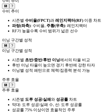
수비 추이
💾
?
수비 추이
시즌별
수비율(FPCT)
과
레인지팩터(RF)
이중 차트
파랑(좌축)
: 수비율,
주황(우축)
: 레인지팩터
RF가 높을수록 수비 범위가 넓은 선수
이닝 구간별 성적
💾
?
이닝 구간별 성적
시즌별
초반/중반/후반 이닝
에서의 타율 비교
후반 이닝 타율이 높으면 경기 후반에 강한 타자
이닝별 성적 패턴으로 체력/집중력 분석 가능
주루 효율
💾
?
주루 효율
시즌별
도루 성공/실패
와
성공률
차트
막대: 도루 성공/실패 수, 선: 도루 성공률
성공률 75% 이상이면 효율적인 주루