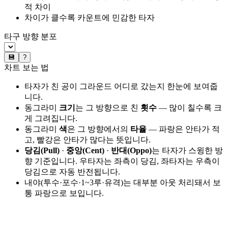
적 차이
차이가 클수록 카운트에 민감한 타자
타구 방향 분포
💾
?
차트 보는 법
타자가 친 공이 그라운드 어디로 갔는지 한눈에 보여줍
니다.
동그라미
크기
는 그 방향으로 친
횟수
— 많이 칠수록 크
게 그려집니다.
동그라미
색
은 그 방향에서의
타율
— 파랑은 안타가 적
고, 빨강은 안타가 많다는 뜻입니다.
당김(Pull)
·
중앙(Cent)
·
반대(Oppo)
는 타자가 스윙한 방
향 기준입니다. 우타자는 좌측이 당김, 좌타자는 우측이
당김으로 자동 반전됩니다.
내야(투수·포수·1~3루·유격)는 대부분 아웃 처리돼서 보
통 파랑으로 보입니다.