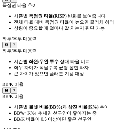
득점권 타율 추이
시즌별
득점권 타율(RISP)
변화를 보여줍니다
전체 타율 대비 득점권 타율이 높으면 클러치 히터
상황이 중요할 때 얼마나 잘 치는지 판단 가능
좌투/우투 대응력
💾
?
좌투/우투 대응력
시즌별
좌완/우완 투수
상대 타율 비교
좌우 차이가 작을수록 균형 잡힌 타자
큰 차이가 있으면 플래툰 기용 대상
BB/K 비율
💾
?
BB/K 비율
시즌별
볼넷 비율(BB%)
과
삼진 비율(K%)
추이
BB%↑ K%↓ 추세면 선구안이 좋아지는 중
BB/K 비율이 0.5 이상이면 좋은 선구안