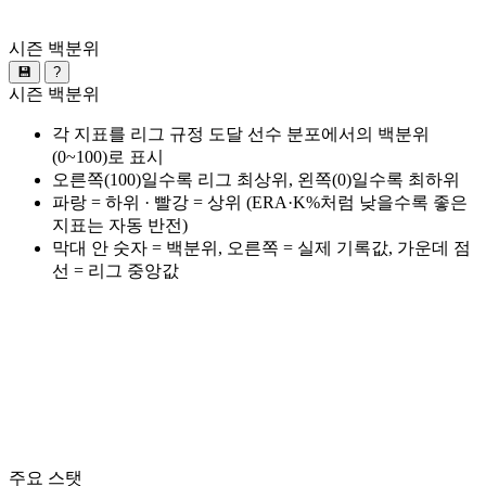
시즌 백분위
💾
?
시즌 백분위
각 지표를 리그 규정 도달 선수 분포에서의 백분위
(0~100)로 표시
오른쪽(100)일수록 리그 최상위, 왼쪽(0)일수록 최하위
파랑 = 하위 · 빨강 = 상위 (ERA·K%처럼 낮을수록 좋은
지표는 자동 반전)
막대 안 숫자 = 백분위, 오른쪽 = 실제 기록값, 가운데 점
선 = 리그 중앙값
주요 스탯