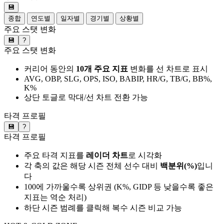
💾
종합
연도별
일자별
경기별
상황별
주요 스탯 변화
💾
?
주요 스탯 변화
커리어 동안의
10개 주요 지표
변화를 선 차트로 표시
AVG, OBP, SLG, OPS, ISO, BABIP, HR/G, TB/G, BB%,
K%
상단 토글로 막대/선 차트 전환 가능
타격 프로필
💾
?
타격 프로필
주요 타격 지표를
레이더 차트
로 시각화
각 축의 값은 해당 시즌 전체 선수 대비
백분위(%)
입니
다
100에 가까울수록 상위권 (K%, GIDP 등 낮을수록 좋은
지표는 역순 처리)
하단 시즌 범례를 클릭해 복수 시즌 비교 가능