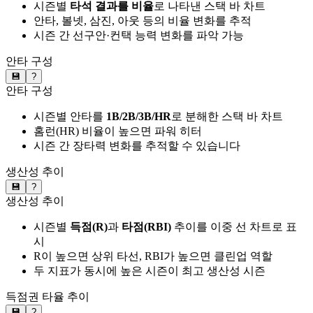
시즌별
타석 결과를 비율
로 나타낸 스택 바 차트
안타, 볼넷, 삼진, 아웃 등의 비율 변화를 추적
시즌 간 선구안·컨택 능력 변화를 파악 가능
안타 구성
💾
?
안타 구성
시즌별 안타를
1B/2B/3B/HR
로 분해한 스택 바 차트
홈런(HR) 비율이 높으면 파워 히터
시즌 간 장타력 변화를 추적할 수 있습니다
생산성 추이
💾
?
생산성 추이
시즌별
득점(R)
과
타점(RBI)
추이를 이중 선 차트로 표
시
R이 높으면 상위 타선, RBI가 높으면 클린업 역할
두 지표가 동시에 높은 시즌이 최고 생산성 시즌
득점권 타율 추이
💾
?