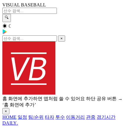
VISUAL BASEBALL
🔍
☀
☾
×
홈 화면에 추가하면 앱처럼 쓸 수 있어요
하단 공유 버튼 →
‘홈 화면에 추가’
×
HOME
일정
팀/순위
타자
투수
이동거리
관중
경기시간
DAILY
.