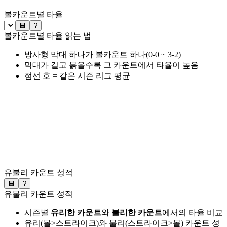
볼카운트별 타율
💾
?
볼카운트별 타율 읽는 법
방사형 막대 하나가 볼카운트 하나(0-0 ~ 3-2)
막대가 길고 붉을수록 그 카운트에서 타율이 높음
점선 호 = 같은 시즌 리그 평균
유불리 카운트 성적
💾
?
유불리 카운트 성적
시즌별
유리한 카운트
와
불리한 카운트
에서의 타율 비교
유리(볼>스트라이크)와 불리(스트라이크>볼) 카운트 성