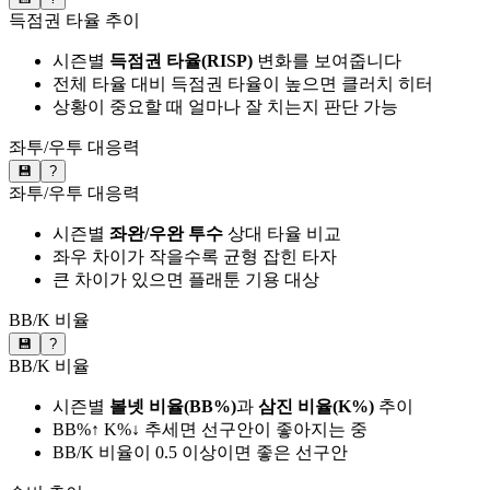
득점권 타율 추이
시즌별
득점권 타율(RISP)
변화를 보여줍니다
전체 타율 대비 득점권 타율이 높으면 클러치 히터
상황이 중요할 때 얼마나 잘 치는지 판단 가능
좌투/우투 대응력
💾
?
좌투/우투 대응력
시즌별
좌완/우완 투수
상대 타율 비교
좌우 차이가 작을수록 균형 잡힌 타자
큰 차이가 있으면 플래툰 기용 대상
BB/K 비율
💾
?
BB/K 비율
시즌별
볼넷 비율(BB%)
과
삼진 비율(K%)
추이
BB%↑ K%↓ 추세면 선구안이 좋아지는 중
BB/K 비율이 0.5 이상이면 좋은 선구안