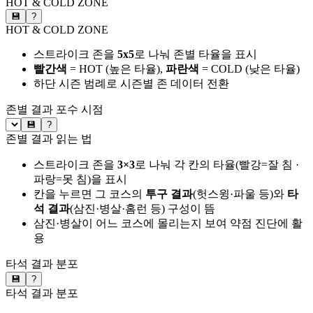
HOT & COLD ZONE
💾
?
HOT & COLD ZONE
스트라이크 존을
5x5
로 나눠 존별 타율을 표시
빨간색
= HOT (높은 타율),
파란색
= COLD (낮은 타율)
하단 시즌 범례로 시즌별 존 데이터 전환
존별 결과
포수 시점
💾
?
존별 결과 읽는 법
스트라이크 존을
3×3
로 나눠 각 칸의 타율(빨강=잘 침 ·
파랑=못 침)을 표시
칸을 누르면 그 코스의
투구 결과
(헛스윙·파울 등)와
타
석 결과
(삼진·병살·홈런 등) 구성이 뜸
삼진·병살이 어느 코스에 몰리는지 보여 약점 진단에 활
용
타석 결과 분포
💾
?
타석 결과 분포