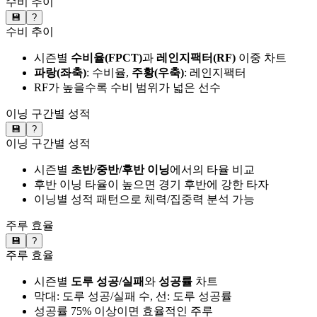
수비 추이
💾
?
수비 추이
시즌별
수비율(FPCT)
과
레인지팩터(RF)
이중 차트
파랑(좌축)
: 수비율,
주황(우축)
: 레인지팩터
RF가 높을수록 수비 범위가 넓은 선수
이닝 구간별 성적
💾
?
이닝 구간별 성적
시즌별
초반/중반/후반 이닝
에서의 타율 비교
후반 이닝 타율이 높으면 경기 후반에 강한 타자
이닝별 성적 패턴으로 체력/집중력 분석 가능
주루 효율
💾
?
주루 효율
시즌별
도루 성공/실패
와
성공률
차트
막대: 도루 성공/실패 수, 선: 도루 성공률
성공률 75% 이상이면 효율적인 주루