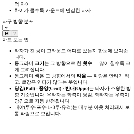
적 차이
차이가 클수록 카운트에 민감한 타자
타구 방향 분포
💾
?
차트 보는 법
타자가 친 공이 그라운드 어디로 갔는지 한눈에 보여줍
니다.
동그라미
크기
는 그 방향으로 친
횟수
— 많이 칠수록 크
게 그려집니다.
동그라미
색
은 그 방향에서의
타율
— 파랑은 안타가 적
고, 빨강은 안타가 많다는 뜻입니다.
당김(Pull)
·
중앙(Cent)
·
반대(Oppo)
는 타자가 스윙한 방
향 기준입니다. 우타자는 좌측이 당김, 좌타자는 우측이
당김으로 자동 반전됩니다.
내야(투수·포수·1~3루·유격)는 대부분 아웃 처리돼서 보
통 파랑으로 보입니다.