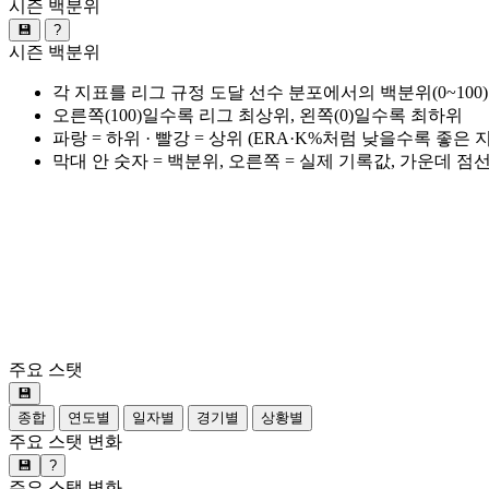
시즌 백분위
💾
?
시즌 백분위
각 지표를 리그 규정 도달 선수 분포에서의 백분위(0~100
오른쪽(100)일수록 리그 최상위, 왼쪽(0)일수록 최하위
파랑 = 하위 · 빨강 = 상위 (ERA·K%처럼 낮을수록 좋은
막대 안 숫자 = 백분위, 오른쪽 = 실제 기록값, 가운데 점
주요 스탯
💾
종합
연도별
일자별
경기별
상황별
주요 스탯 변화
💾
?
주요 스탯 변화