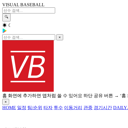
VISUAL BASEBALL
🔍
☀
☾
×
홈 화면에 추가하면 앱처럼 쓸 수 있어요
하단 공유 버튼 → ‘홈
×
HOME
일정
팀/순위
타자
투수
이동거리
관중
경기시간
DAILY