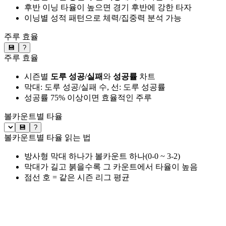
후반 이닝 타율이 높으면 경기 후반에 강한 타자
이닝별 성적 패턴으로 체력/집중력 분석 가능
주루 효율
💾
?
주루 효율
시즌별
도루 성공/실패
와
성공률
차트
막대: 도루 성공/실패 수, 선: 도루 성공률
성공률 75% 이상이면 효율적인 주루
볼카운트별 타율
💾
?
볼카운트별 타율 읽는 법
방사형 막대 하나가 볼카운트 하나(0-0 ~ 3-2)
막대가 길고 붉을수록 그 카운트에서 타율이 높음
점선 호 = 같은 시즌 리그 평균