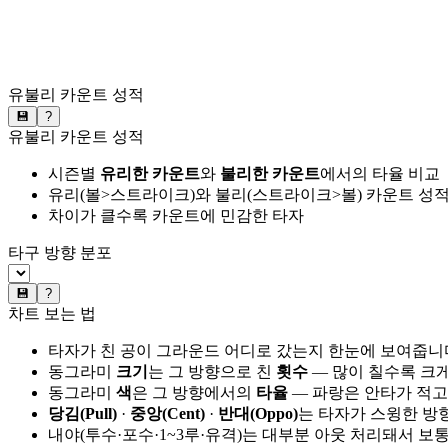
유불리 카운트 성적
💾
?
유불리 카운트 성적
시즌별
유리한 카운트
와
불리한 카운트
에서의 타율 비교
유리(볼>스트라이크)와 불리(스트라이크>볼) 카운트 성적
차이가 클수록 카운트에 민감한 타자
타구 방향 분포
💾
?
차트 보는 법
타자가 친 공이 그라운드 어디로 갔는지 한눈에 보여줍니
동그라미
크기
는 그 방향으로 친
횟수
— 많이 칠수록 크
동그라미
색
은 그 방향에서의
타율
— 파랑은 안타가 적고
당김(Pull)
·
중앙(Cent)
·
반대(Oppo)
는 타자가 스윙한 방
내야(투수·포수·1~3루·유격)는 대부분 아웃 처리돼서 보