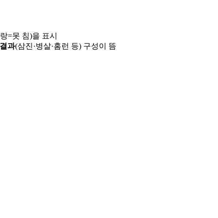
파랑=못 침)을 표시
 결과
(삼진·병살·홈런 등) 구성이 뜸
용