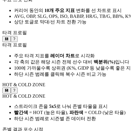
커리어 동안의
10개 주요 지표
변화를 선 차트로 표시
AVG, OBP, SLG, OPS, ISO, BABIP, HR/G, TB/G, BB%, K
상단 토글로 막대/선 차트 전환 가능
타격 프로필
💾
?
타격 프로필
주요 타격 지표를
레이더 차트
로 시각화
각 축의 값은 해당 시즌 전체 선수 대비
백분위(%)
입니다
100에 가까울수록 상위권 (K%, GIDP 등 낮을수록 좋은 
하단 시즌 범례를 클릭해 복수 시즌 비교 가능
HOT & COLD ZONE
💾
?
HOT & COLD ZONE
스트라이크 존을
5x5
로 나눠 존별 타율을 표시
빨간색
= HOT (높은 타율),
파란색
= COLD (낮은 타율)
하단 시즌 범례로 시즌별 존 데이터 전환
존별 결과
포수 시점