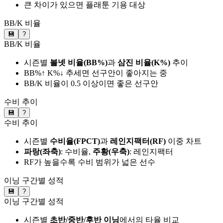
큰 차이가 있으면 플래툰 기용 대상
BB/K 비율
💾
?
BB/K 비율
시즌별
볼넷 비율(BB%)
과
삼진 비율(K%)
추이
BB%↑ K%↓ 추세면 선구안이 좋아지는 중
BB/K 비율이 0.5 이상이면 좋은 선구안
수비 추이
💾
?
수비 추이
시즌별
수비율(FPCT)
과
레인지팩터(RF)
이중 차트
파랑(좌축)
: 수비율,
주황(우축)
: 레인지팩터
RF가 높을수록 수비 범위가 넓은 선수
이닝 구간별 성적
💾
?
이닝 구간별 성적
시즌별
초반/중반/후반 이닝
에서의 타율 비교