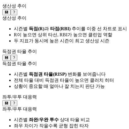
생산성 추이
💾
?
생산성 추이
시즌별
득점(R)
과
타점(RBI)
추이를 이중 선 차트로 표시
R이 높으면 상위 타선, RBI가 높으면 클린업 역할
두 지표가 동시에 높은 시즌이 최고 생산성 시즌
득점권 타율 추이
💾
?
득점권 타율 추이
시즌별
득점권 타율(RISP)
변화를 보여줍니다
전체 타율 대비 득점권 타율이 높으면 클러치 히터
상황이 중요할 때 얼마나 잘 치는지 판단 가능
좌투/우투 대응력
💾
?
좌투/우투 대응력
시즌별
좌완/우완 투수
상대 타율 비교
좌우 차이가 작을수록 균형 잡힌 타자