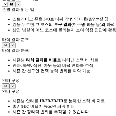
💾
?
존별 결과 읽는 법
스트라이크 존을
3×3
로 나눠 각 칸의 타율(빨강=잘 침 · 
칸을 누르면 그 코스의
투구 결과
(헛스윙·파울 등)와
타석
삼진·병살이 어느 코스에 몰리는지 보여 약점 진단에 활
타석 결과 분포
💾
?
타석 결과 분포
시즌별
타석 결과를 비율
로 나타낸 스택 바 차트
안타, 볼넷, 삼진, 아웃 등의 비율 변화를 추적
시즌 간 선구안·컨택 능력 변화를 파악 가능
안타 구성
💾
?
안타 구성
시즌별 안타를
1B/2B/3B/HR
로 분해한 스택 바 차트
홈런(HR) 비율이 높으면 파워 히터
시즌 간 장타력 변화를 추적할 수 있습니다