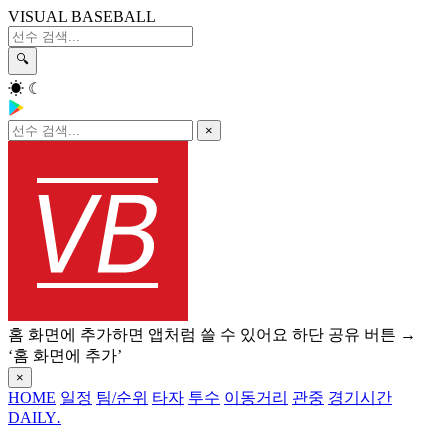
VISUAL BASEBALL
🔍
☀
☾
×
홈 화면에 추가하면 앱처럼 쓸 수 있어요
하단 공유 버튼 →
‘홈 화면에 추가’
×
HOME
일정
팀/순위
타자
투수
이동거리
관중
경기시간
DAILY
.