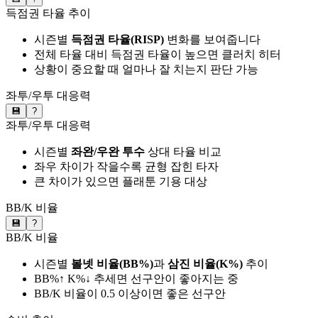
득점권 타율 추이
시즌별
득점권 타율(RISP)
변화를 보여줍니다
전체 타율 대비 득점권 타율이 높으면 클러치 히터
상황이 중요할 때 얼마나 잘 치는지 판단 가능
좌투/우투 대응력
💾
?
좌투/우투 대응력
시즌별
좌완/우완 투수
상대 타율 비교
좌우 차이가 작을수록 균형 잡힌 타자
큰 차이가 있으면 플래툰 기용 대상
BB/K 비율
💾
?
BB/K 비율
시즌별
볼넷 비율(BB%)
과
삼진 비율(K%)
추이
BB%↑ K%↓ 추세면 선구안이 좋아지는 중
BB/K 비율이 0.5 이상이면 좋은 선구안