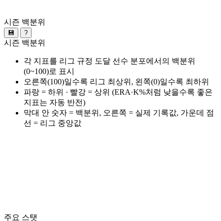
시즌 백분위
💾
?
시즌 백분위
각 지표를 리그 규정 도달 선수 분포에서의 백분위
(0~100)로 표시
오른쪽(100)일수록 리그 최상위, 왼쪽(0)일수록 최하위
파랑 = 하위 · 빨강 = 상위 (ERA·K%처럼 낮을수록 좋은
지표는 자동 반전)
막대 안 숫자 = 백분위, 오른쪽 = 실제 기록값, 가운데 점
선 = 리그 중앙값
주요 스탯