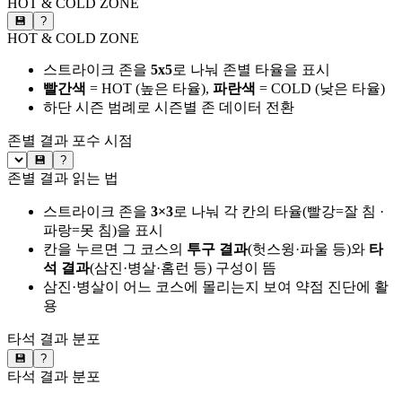
HOT & COLD ZONE
💾
?
HOT & COLD ZONE
스트라이크 존을
5x5
로 나눠 존별 타율을 표시
빨간색
= HOT (높은 타율),
파란색
= COLD (낮은 타율)
하단 시즌 범례로 시즌별 존 데이터 전환
존별 결과
포수 시점
💾
?
존별 결과 읽는 법
스트라이크 존을
3×3
로 나눠 각 칸의 타율(빨강=잘 침 ·
파랑=못 침)을 표시
칸을 누르면 그 코스의
투구 결과
(헛스윙·파울 등)와
타
석 결과
(삼진·병살·홈런 등) 구성이 뜸
삼진·병살이 어느 코스에 몰리는지 보여 약점 진단에 활
용
타석 결과 분포
💾
?
타석 결과 분포