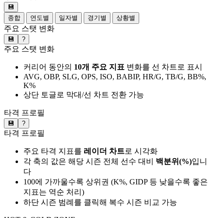
💾
종합
연도별
일자별
경기별
상황별
주요 스탯 변화
💾
?
주요 스탯 변화
커리어 동안의
10개 주요 지표
변화를 선 차트로 표시
AVG, OBP, SLG, OPS, ISO, BABIP, HR/G, TB/G, BB%,
K%
상단 토글로 막대/선 차트 전환 가능
타격 프로필
💾
?
타격 프로필
주요 타격 지표를
레이더 차트
로 시각화
각 축의 값은 해당 시즌 전체 선수 대비
백분위(%)
입니
다
100에 가까울수록 상위권 (K%, GIDP 등 낮을수록 좋은
지표는 역순 처리)
하단 시즌 범례를 클릭해 복수 시즌 비교 가능