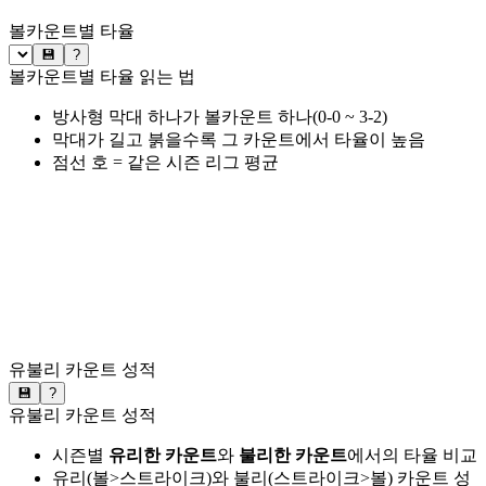
볼카운트별 타율
💾
?
볼카운트별 타율 읽는 법
방사형 막대 하나가 볼카운트 하나(0-0 ~ 3-2)
막대가 길고 붉을수록 그 카운트에서 타율이 높음
점선 호 = 같은 시즌 리그 평균
유불리 카운트 성적
💾
?
유불리 카운트 성적
시즌별
유리한 카운트
와
불리한 카운트
에서의 타율 비교
유리(볼>스트라이크)와 불리(스트라이크>볼) 카운트 성