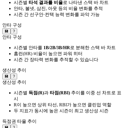
시즌별
타석 결과를 비율
로 나타낸 스택 바 차트
안타, 볼넷, 삼진, 아웃 등의 비율 변화를 추적
시즌 간 선구안·컨택 능력 변화를 파악 가능
안타 구성
💾
?
안타 구성
시즌별 안타를
1B/2B/3B/HR
로 분해한 스택 바 차트
홈런(HR) 비율이 높으면 파워 히터
시즌 간 장타력 변화를 추적할 수 있습니다
생산성 추이
💾
?
생산성 추이
시즌별
득점(R)
과
타점(RBI)
추이를 이중 선 차트로 표
시
R이 높으면 상위 타선, RBI가 높으면 클린업 역할
두 지표가 동시에 높은 시즌이 최고 생산성 시즌
득점권 타율 추이
💾
?