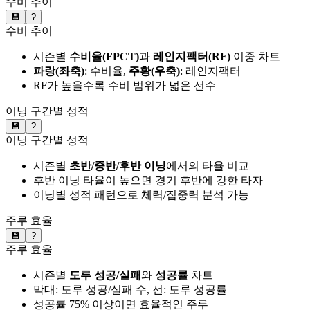
수비 추이
💾
?
수비 추이
시즌별
수비율(FPCT)
과
레인지팩터(RF)
이중 차트
파랑(좌축)
: 수비율,
주황(우축)
: 레인지팩터
RF가 높을수록 수비 범위가 넓은 선수
이닝 구간별 성적
💾
?
이닝 구간별 성적
시즌별
초반/중반/후반 이닝
에서의 타율 비교
후반 이닝 타율이 높으면 경기 후반에 강한 타자
이닝별 성적 패턴으로 체력/집중력 분석 가능
주루 효율
💾
?
주루 효율
시즌별
도루 성공/실패
와
성공률
차트
막대: 도루 성공/실패 수, 선: 도루 성공률
성공률 75% 이상이면 효율적인 주루