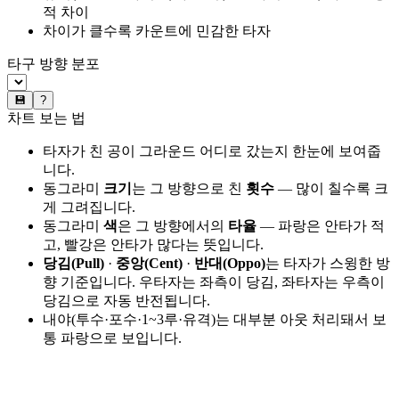
적 차이
차이가 클수록 카운트에 민감한 타자
타구 방향 분포
💾
?
차트 보는 법
타자가 친 공이 그라운드 어디로 갔는지 한눈에 보여줍
니다.
동그라미
크기
는 그 방향으로 친
횟수
— 많이 칠수록 크
게 그려집니다.
동그라미
색
은 그 방향에서의
타율
— 파랑은 안타가 적
고, 빨강은 안타가 많다는 뜻입니다.
당김(Pull)
·
중앙(Cent)
·
반대(Oppo)
는 타자가 스윙한 방
향 기준입니다. 우타자는 좌측이 당김, 좌타자는 우측이
당김으로 자동 반전됩니다.
내야(투수·포수·1~3루·유격)는 대부분 아웃 처리돼서 보
통 파랑으로 보입니다.