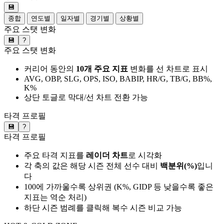
💾
종합
연도별
일자별
경기별
상황별
주요 스탯 변화
💾
?
주요 스탯 변화
커리어 동안의
10개 주요 지표
변화를 선 차트로 표시
AVG, OBP, SLG, OPS, ISO, BABIP, HR/G, TB/G, BB%,
K%
상단 토글로 막대/선 차트 전환 가능
타격 프로필
💾
?
타격 프로필
주요 타격 지표를
레이더 차트
로 시각화
각 축의 값은 해당 시즌 전체 선수 대비
백분위(%)
입니
다
100에 가까울수록 상위권 (K%, GIDP 등 낮을수록 좋은
지표는 역순 처리)
하단 시즌 범례를 클릭해 복수 시즌 비교 가능