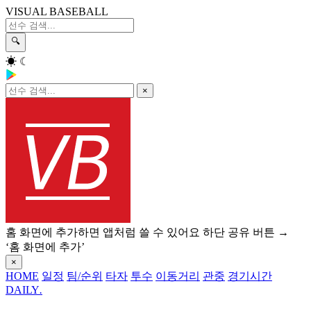
VISUAL BASEBALL
🔍
☀
☾
×
홈 화면에 추가하면 앱처럼 쓸 수 있어요
하단 공유 버튼 →
‘홈 화면에 추가’
×
HOME
일정
팀/순위
타자
투수
이동거리
관중
경기시간
DAILY
.