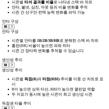
시즌별
타석 결과를 비율
로 나타낸 스택 바 차트
안타, 볼넷, 삼진, 아웃 등의 비율 변화를 추적
시즌 간 선구안·컨택 능력 변화를 파악 가능
안타 구성
💾
?
안타 구성
시즌별 안타를
1B/2B/3B/HR
로 분해한 스택 바 차트
홈런(HR) 비율이 높으면 파워 히터
시즌 간 장타력 변화를 추적할 수 있습니다
생산성 추이
💾
?
생산성 추이
시즌별
득점(R)
과
타점(RBI)
추이를 이중 선 차트로 표
시
R이 높으면 상위 타선, RBI가 높으면 클린업 역할
두 지표가 동시에 높은 시즌이 최고 생산성 시즌
득점권 타율 추이
💾
?