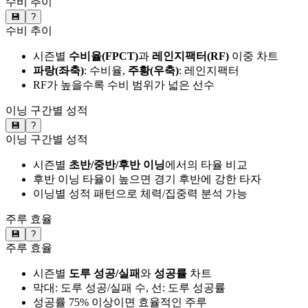
수비 추이
💾
?
수비 추이
시즌별
수비율(FPCT)
과
레인지팩터(RF)
이중 차트
파랑(좌축)
: 수비율,
주황(우축)
: 레인지팩터
RF가 높을수록 수비 범위가 넓은 선수
이닝 구간별 성적
💾
?
이닝 구간별 성적
시즌별
초반/중반/후반 이닝
에서의 타율 비교
후반 이닝 타율이 높으면 경기 후반에 강한 타자
이닝별 성적 패턴으로 체력/집중력 분석 가능
주루 효율
💾
?
주루 효율
시즌별
도루 성공/실패
와
성공률
차트
막대: 도루 성공/실패 수, 선: 도루 성공률
성공률 75% 이상이면 효율적인 주루