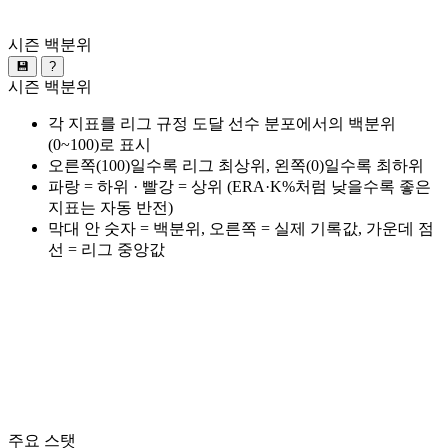
시즌 백분위
💾
?
시즌 백분위
각 지표를 리그 규정 도달 선수 분포에서의 백분위
(0~100)로 표시
오른쪽(100)일수록 리그 최상위, 왼쪽(0)일수록 최하위
파랑 = 하위 · 빨강 = 상위 (ERA·K%처럼 낮을수록 좋은
지표는 자동 반전)
막대 안 숫자 = 백분위, 오른쪽 = 실제 기록값, 가운데 점
선 = 리그 중앙값
주요 스탯