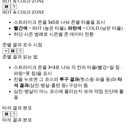
HOT & COLD ZONE
💾
?
HOT & COLD ZONE
스트라이크 존을
5x5
로 나눠 존별 타율을 표시
빨간색
= HOT (높은 타율),
파란색
= COLD (낮은 타율)
하단 시즌 범례로 시즌별 존 데이터 전환
존별 결과
포수 시점
💾
?
존별 결과 읽는 법
스트라이크 존을
3×3
로 나눠 각 칸의 타율(빨강=잘 침 ·
파랑=못 침)을 표시
칸을 누르면 그 코스의
투구 결과
(헛스윙·파울 등)와
타
석 결과
(삼진·병살·홈런 등) 구성이 뜸
삼진·병살이 어느 코스에 몰리는지 보여 약점 진단에 활
용
타석 결과 분포
💾
?
타석 결과 분포