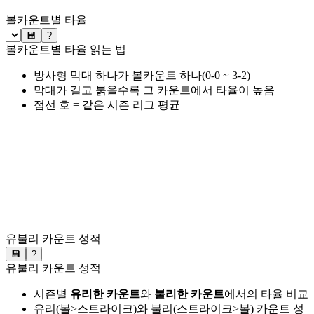
볼카운트별 타율
💾
?
볼카운트별 타율 읽는 법
방사형 막대 하나가 볼카운트 하나(0-0 ~ 3-2)
막대가 길고 붉을수록 그 카운트에서 타율이 높음
점선 호 = 같은 시즌 리그 평균
유불리 카운트 성적
💾
?
유불리 카운트 성적
시즌별
유리한 카운트
와
불리한 카운트
에서의 타율 비교
유리(볼>스트라이크)와 불리(스트라이크>볼) 카운트 성