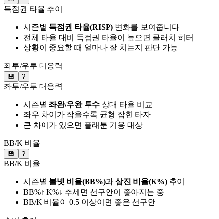
득점권 타율 추이
시즌별
득점권 타율(RISP)
변화를 보여줍니다
전체 타율 대비 득점권 타율이 높으면 클러치 히터
상황이 중요할 때 얼마나 잘 치는지 판단 가능
좌투/우투 대응력
💾
?
좌투/우투 대응력
시즌별
좌완/우완 투수
상대 타율 비교
좌우 차이가 작을수록 균형 잡힌 타자
큰 차이가 있으면 플래툰 기용 대상
BB/K 비율
💾
?
BB/K 비율
시즌별
볼넷 비율(BB%)
과
삼진 비율(K%)
추이
BB%↑ K%↓ 추세면 선구안이 좋아지는 중
BB/K 비율이 0.5 이상이면 좋은 선구안