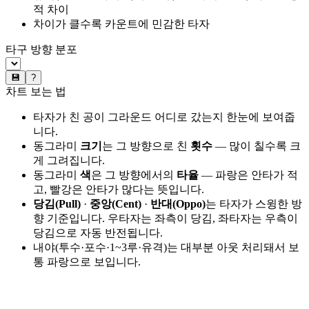
적 차이
차이가 클수록 카운트에 민감한 타자
타구 방향 분포
💾
?
차트 보는 법
타자가 친 공이 그라운드 어디로 갔는지 한눈에 보여줍
니다.
동그라미
크기
는 그 방향으로 친
횟수
— 많이 칠수록 크
게 그려집니다.
동그라미
색
은 그 방향에서의
타율
— 파랑은 안타가 적
고, 빨강은 안타가 많다는 뜻입니다.
당김(Pull)
·
중앙(Cent)
·
반대(Oppo)
는 타자가 스윙한 방
향 기준입니다. 우타자는 좌측이 당김, 좌타자는 우측이
당김으로 자동 반전됩니다.
내야(투수·포수·1~3루·유격)는 대부분 아웃 처리돼서 보
통 파랑으로 보입니다.