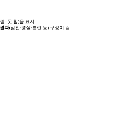
파랑=못 침)을 표시
 결과
(삼진·병살·홈런 등) 구성이 뜸
용