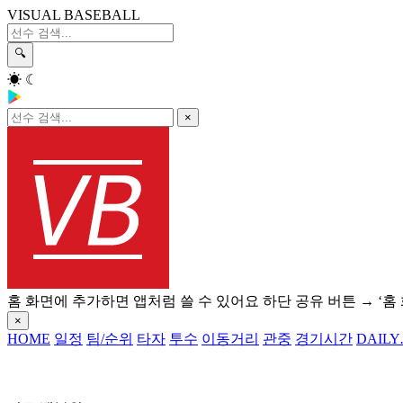
VISUAL BASEBALL
🔍
☀
☾
×
홈 화면에 추가하면 앱처럼 쓸 수 있어요
하단 공유 버튼 → ‘홈
×
HOME
일정
팀/순위
타자
투수
이동거리
관중
경기시간
DAILY