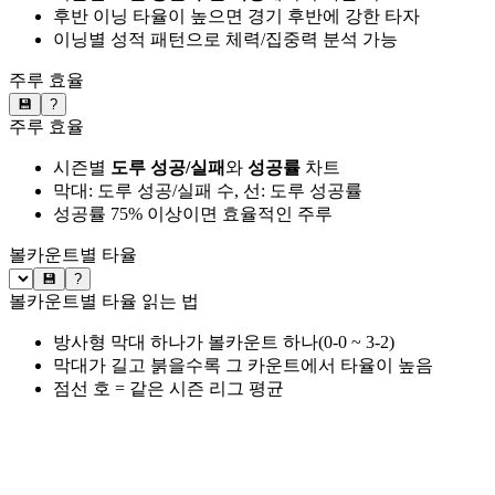
후반 이닝 타율이 높으면 경기 후반에 강한 타자
이닝별 성적 패턴으로 체력/집중력 분석 가능
주루 효율
💾
?
주루 효율
시즌별
도루 성공/실패
와
성공률
차트
막대: 도루 성공/실패 수, 선: 도루 성공률
성공률 75% 이상이면 효율적인 주루
볼카운트별 타율
💾
?
볼카운트별 타율 읽는 법
방사형 막대 하나가 볼카운트 하나(0-0 ~ 3-2)
막대가 길고 붉을수록 그 카운트에서 타율이 높음
점선 호 = 같은 시즌 리그 평균