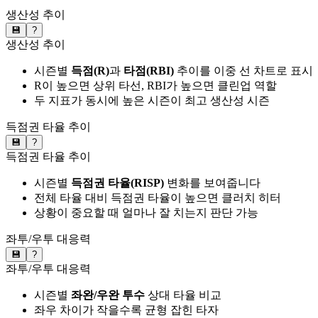
생산성 추이
💾
?
생산성 추이
시즌별
득점(R)
과
타점(RBI)
추이를 이중 선 차트로 표시
R이 높으면 상위 타선, RBI가 높으면 클린업 역할
두 지표가 동시에 높은 시즌이 최고 생산성 시즌
득점권 타율 추이
💾
?
득점권 타율 추이
시즌별
득점권 타율(RISP)
변화를 보여줍니다
전체 타율 대비 득점권 타율이 높으면 클러치 히터
상황이 중요할 때 얼마나 잘 치는지 판단 가능
좌투/우투 대응력
💾
?
좌투/우투 대응력
시즌별
좌완/우완 투수
상대 타율 비교
좌우 차이가 작을수록 균형 잡힌 타자