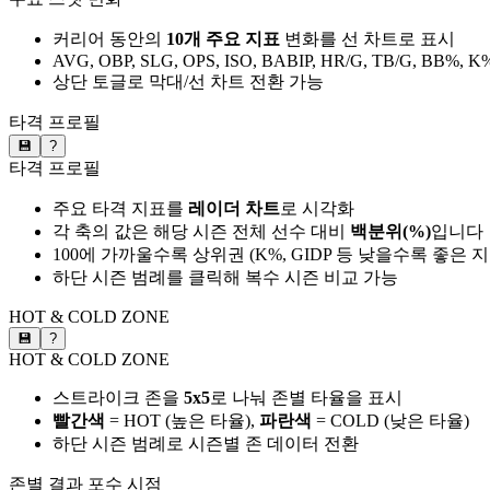
커리어 동안의
10개 주요 지표
변화를 선 차트로 표시
AVG, OBP, SLG, OPS, ISO, BABIP, HR/G, TB/G, BB%, K
상단 토글로 막대/선 차트 전환 가능
타격 프로필
💾
?
타격 프로필
주요 타격 지표를
레이더 차트
로 시각화
각 축의 값은 해당 시즌 전체 선수 대비
백분위(%)
입니다
100에 가까울수록 상위권 (K%, GIDP 등 낮을수록 좋은 
하단 시즌 범례를 클릭해 복수 시즌 비교 가능
HOT & COLD ZONE
💾
?
HOT & COLD ZONE
스트라이크 존을
5x5
로 나눠 존별 타율을 표시
빨간색
= HOT (높은 타율),
파란색
= COLD (낮은 타율)
하단 시즌 범례로 시즌별 존 데이터 전환
존별 결과
포수 시점