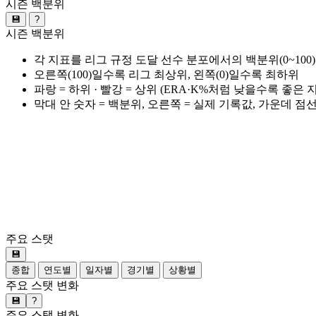
시즌 백분위
💾
?
시즌 백분위
각 지표를 리그 규정 도달 선수 분포에서의 백분위(0~100
오른쪽(100)일수록 리그 최상위, 왼쪽(0)일수록 최하위
파랑 = 하위 · 빨강 = 상위 (ERA·K%처럼 낮을수록 좋은
막대 안 숫자 = 백분위, 오른쪽 = 실제 기록값, 가운데 점
주요 스탯
💾
종합
연도별
일자별
경기별
상황별
주요 스탯 변화
💾
?
주요 스탯 변화