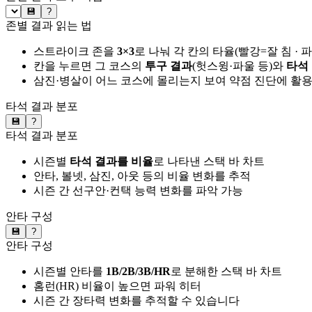
💾
?
존별 결과 읽는 법
스트라이크 존을
3×3
로 나눠 각 칸의 타율(빨강=잘 침 · 
칸을 누르면 그 코스의
투구 결과
(헛스윙·파울 등)와
타석
삼진·병살이 어느 코스에 몰리는지 보여 약점 진단에 활
타석 결과 분포
💾
?
타석 결과 분포
시즌별
타석 결과를 비율
로 나타낸 스택 바 차트
안타, 볼넷, 삼진, 아웃 등의 비율 변화를 추적
시즌 간 선구안·컨택 능력 변화를 파악 가능
안타 구성
💾
?
안타 구성
시즌별 안타를
1B/2B/3B/HR
로 분해한 스택 바 차트
홈런(HR) 비율이 높으면 파워 히터
시즌 간 장타력 변화를 추적할 수 있습니다