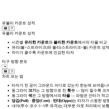
유불리 카운트 성적
💾
?
유불리 카운트 성적
시즌별
유리한 카운트
와
불리한 카운트
에서의 타율 비교
유리(볼>스트라이크)와 불리(스트라이크>볼) 카운트 성적
차이가 클수록 카운트에 민감한 타자
타구 방향 분포
💾
?
차트 보는 법
타자가 친 공이 그라운드 어디로 갔는지 한눈에 보여줍니
동그라미
크기
는 그 방향으로 친
횟수
— 많이 칠수록 크
동그라미
색
은 그 방향에서의
타율
— 파랑은 안타가 적고
당김(Pull)
·
중앙(Cent)
·
반대(Oppo)
는 타자가 스윙한 방
내야(투수·포수·1~3루·유격)는 대부분 아웃 처리돼서 보