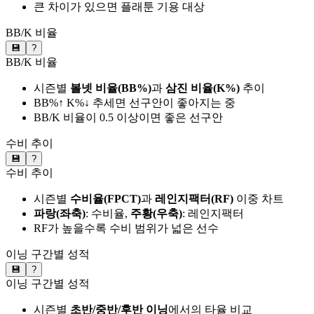
큰 차이가 있으면 플래툰 기용 대상
BB/K 비율
💾
?
BB/K 비율
시즌별
볼넷 비율(BB%)
과
삼진 비율(K%)
추이
BB%↑ K%↓ 추세면 선구안이 좋아지는 중
BB/K 비율이 0.5 이상이면 좋은 선구안
수비 추이
💾
?
수비 추이
시즌별
수비율(FPCT)
과
레인지팩터(RF)
이중 차트
파랑(좌축)
: 수비율,
주황(우축)
: 레인지팩터
RF가 높을수록 수비 범위가 넓은 선수
이닝 구간별 성적
💾
?
이닝 구간별 성적
시즌별
초반/중반/후반 이닝
에서의 타율 비교