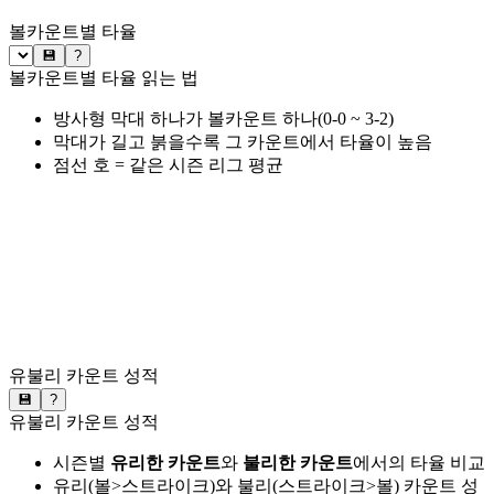
볼카운트별 타율
💾
?
볼카운트별 타율 읽는 법
방사형 막대 하나가 볼카운트 하나(0-0 ~ 3-2)
막대가 길고 붉을수록 그 카운트에서 타율이 높음
점선 호 = 같은 시즌 리그 평균
유불리 카운트 성적
💾
?
유불리 카운트 성적
시즌별
유리한 카운트
와
불리한 카운트
에서의 타율 비교
유리(볼>스트라이크)와 불리(스트라이크>볼) 카운트 성