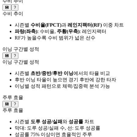
수비 추이
💾
?
수비 추이
시즌별
수비율(FPCT)
과
레인지팩터(RF)
이중 차트
파랑(좌축)
: 수비율,
주황(우축)
: 레인지팩터
RF가 높을수록 수비 범위가 넓은 선수
이닝 구간별 성적
💾
?
이닝 구간별 성적
시즌별
초반/중반/후반 이닝
에서의 타율 비교
후반 이닝 타율이 높으면 경기 후반에 강한 타자
이닝별 성적 패턴으로 체력/집중력 분석 가능
주루 효율
💾
?
주루 효율
시즌별
도루 성공/실패
와
성공률
차트
막대: 도루 성공/실패 수, 선: 도루 성공률
성공률 75% 이상이면 효율적인 주루