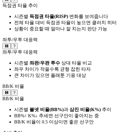
득점권 타율 추이
시즌별
득점권 타율(RISP)
변화를 보여줍니다
전체 타율 대비 득점권 타율이 높으면 클러치 히터
상황이 중요할 때 얼마나 잘 치는지 판단 가능
좌투/우투 대응력
💾
?
좌투/우투 대응력
시즌별
좌완/우완 투수
상대 타율 비교
좌우 차이가 작을수록 균형 잡힌 타자
큰 차이가 있으면 플래툰 기용 대상
BB/K 비율
💾
?
BB/K 비율
시즌별
볼넷 비율(BB%)
과
삼진 비율(K%)
추이
BB%↑ K%↓ 추세면 선구안이 좋아지는 중
BB/K 비율이 0.5 이상이면 좋은 선구안