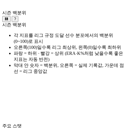
시즌 백분위
💾
?
시즌 백분위
각 지표를 리그 규정 도달 선수 분포에서의 백분위
(0~100)로 표시
오른쪽(100)일수록 리그 최상위, 왼쪽(0)일수록 최하위
파랑 = 하위 · 빨강 = 상위 (ERA·K%처럼 낮을수록 좋은
지표는 자동 반전)
막대 안 숫자 = 백분위, 오른쪽 = 실제 기록값, 가운데 점
선 = 리그 중앙값
주요 스탯