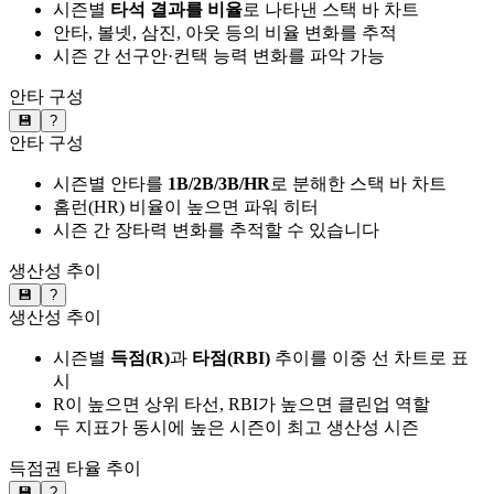
시즌별
타석 결과를 비율
로 나타낸 스택 바 차트
안타, 볼넷, 삼진, 아웃 등의 비율 변화를 추적
시즌 간 선구안·컨택 능력 변화를 파악 가능
안타 구성
💾
?
안타 구성
시즌별 안타를
1B/2B/3B/HR
로 분해한 스택 바 차트
홈런(HR) 비율이 높으면 파워 히터
시즌 간 장타력 변화를 추적할 수 있습니다
생산성 추이
💾
?
생산성 추이
시즌별
득점(R)
과
타점(RBI)
추이를 이중 선 차트로 표
시
R이 높으면 상위 타선, RBI가 높으면 클린업 역할
두 지표가 동시에 높은 시즌이 최고 생산성 시즌
득점권 타율 추이
💾
?