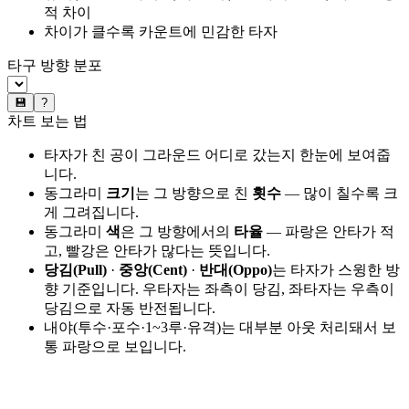
적 차이
차이가 클수록 카운트에 민감한 타자
타구 방향 분포
💾
?
차트 보는 법
타자가 친 공이 그라운드 어디로 갔는지 한눈에 보여줍
니다.
동그라미
크기
는 그 방향으로 친
횟수
— 많이 칠수록 크
게 그려집니다.
동그라미
색
은 그 방향에서의
타율
— 파랑은 안타가 적
고, 빨강은 안타가 많다는 뜻입니다.
당김(Pull)
·
중앙(Cent)
·
반대(Oppo)
는 타자가 스윙한 방
향 기준입니다. 우타자는 좌측이 당김, 좌타자는 우측이
당김으로 자동 반전됩니다.
내야(투수·포수·1~3루·유격)는 대부분 아웃 처리돼서 보
통 파랑으로 보입니다.