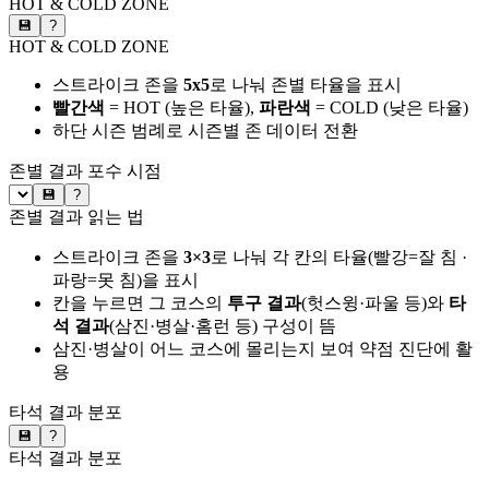
HOT & COLD ZONE
💾
?
HOT & COLD ZONE
스트라이크 존을
5x5
로 나눠 존별 타율을 표시
빨간색
= HOT (높은 타율),
파란색
= COLD (낮은 타율)
하단 시즌 범례로 시즌별 존 데이터 전환
존별 결과
포수 시점
💾
?
존별 결과 읽는 법
스트라이크 존을
3×3
로 나눠 각 칸의 타율(빨강=잘 침 ·
파랑=못 침)을 표시
칸을 누르면 그 코스의
투구 결과
(헛스윙·파울 등)와
타
석 결과
(삼진·병살·홈런 등) 구성이 뜸
삼진·병살이 어느 코스에 몰리는지 보여 약점 진단에 활
용
타석 결과 분포
💾
?
타석 결과 분포