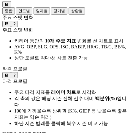
💾
종합
연도별
일자별
경기별
상황별
주요 스탯 변화
💾
?
주요 스탯 변화
커리어 동안의
10개 주요 지표
변화를 선 차트로 표시
AVG, OBP, SLG, OPS, ISO, BABIP, HR/G, TB/G, BB%,
K%
상단 토글로 막대/선 차트 전환 가능
타격 프로필
💾
?
타격 프로필
주요 타격 지표를
레이더 차트
로 시각화
각 축의 값은 해당 시즌 전체 선수 대비
백분위(%)
입니
다
100에 가까울수록 상위권 (K%, GIDP 등 낮을수록 좋은
지표는 역순 처리)
하단 시즌 범례를 클릭해 복수 시즌 비교 가능