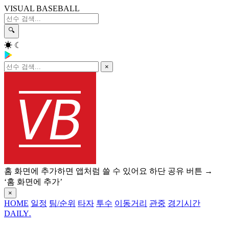
VISUAL BASEBALL
🔍
☀
☾
×
홈 화면에 추가하면 앱처럼 쓸 수 있어요
하단 공유 버튼 →
‘홈 화면에 추가’
×
HOME
일정
팀/순위
타자
투수
이동거리
관중
경기시간
DAILY
.