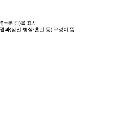
파랑=못 침)을 표시
 결과
(삼진·병살·홈런 등) 구성이 뜸
용