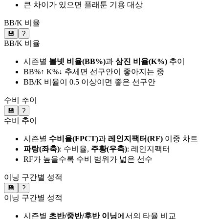
큰 차이가 있으면 플래툰 기용 대상
BB/K 비율
💾
?
BB/K 비율
시즌별
볼넷 비율(BB%)
과
삼진 비율(K%)
추이
BB%↑ K%↓ 추세면 선구안이 좋아지는 중
BB/K 비율이 0.5 이상이면 좋은 선구안
수비 추이
💾
?
수비 추이
시즌별
수비율(FPCT)
과
레인지팩터(RF)
이중 차트
파랑(좌축)
: 수비율,
주황(우축)
: 레인지팩터
RF가 높을수록 수비 범위가 넓은 선수
이닝 구간별 성적
💾
?
이닝 구간별 성적
시즌별
초반/중반/후반 이닝
에서의 타율 비교