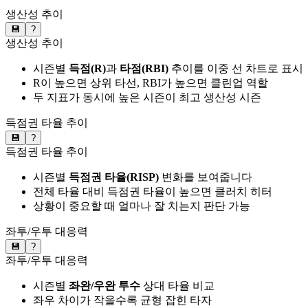
생산성 추이
💾
?
생산성 추이
시즌별
득점(R)
과
타점(RBI)
추이를 이중 선 차트로 표시
R이 높으면 상위 타선, RBI가 높으면 클린업 역할
두 지표가 동시에 높은 시즌이 최고 생산성 시즌
득점권 타율 추이
💾
?
득점권 타율 추이
시즌별
득점권 타율(RISP)
변화를 보여줍니다
전체 타율 대비 득점권 타율이 높으면 클러치 히터
상황이 중요할 때 얼마나 잘 치는지 판단 가능
좌투/우투 대응력
💾
?
좌투/우투 대응력
시즌별
좌완/우완 투수
상대 타율 비교
좌우 차이가 작을수록 균형 잡힌 타자