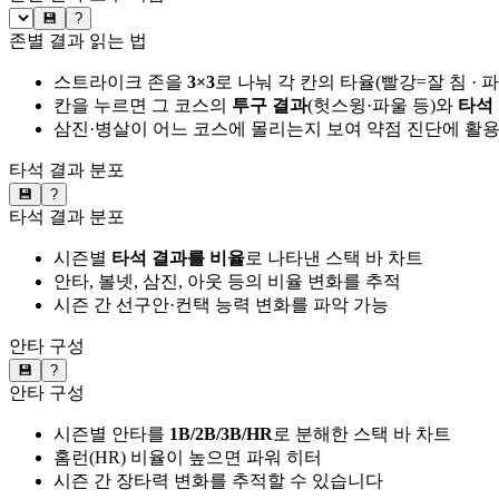
💾
?
존별 결과 읽는 법
스트라이크 존을
3×3
로 나눠 각 칸의 타율(빨강=잘 침 · 
칸을 누르면 그 코스의
투구 결과
(헛스윙·파울 등)와
타석
삼진·병살이 어느 코스에 몰리는지 보여 약점 진단에 활
타석 결과 분포
💾
?
타석 결과 분포
시즌별
타석 결과를 비율
로 나타낸 스택 바 차트
안타, 볼넷, 삼진, 아웃 등의 비율 변화를 추적
시즌 간 선구안·컨택 능력 변화를 파악 가능
안타 구성
💾
?
안타 구성
시즌별 안타를
1B/2B/3B/HR
로 분해한 스택 바 차트
홈런(HR) 비율이 높으면 파워 히터
시즌 간 장타력 변화를 추적할 수 있습니다