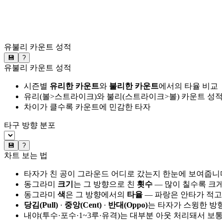
유불리 카운트 성적
💾
?
유불리 카운트 성적
시즌별
유리한 카운트
와
불리한 카운트
에서의 타율 비교
유리(볼>스트라이크)와 불리(스트라이크>볼) 카운트 성적
차이가 클수록 카운트에 민감한 타자
타구 방향 분포
💾
?
차트 보는 법
타자가 친 공이 그라운드 어디로 갔는지 한눈에 보여줍니
동그라미
크기
는 그 방향으로 친
횟수
— 많이 칠수록 크
동그라미
색
은 그 방향에서의
타율
— 파랑은 안타가 적고
당김(Pull)
·
중앙(Cent)
·
반대(Oppo)
는 타자가 스윙한 방
내야(투수·포수·1~3루·유격)는 대부분 아웃 처리돼서 보