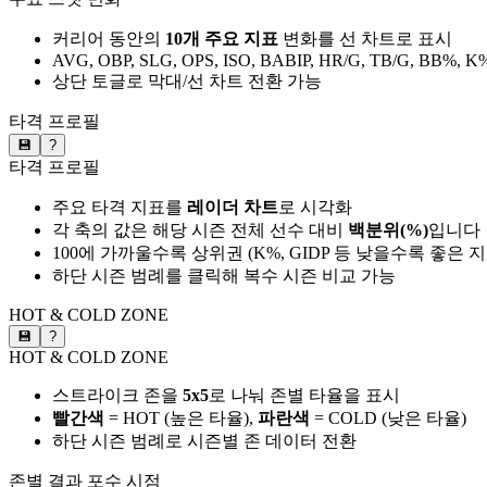
커리어 동안의
10개 주요 지표
변화를 선 차트로 표시
AVG, OBP, SLG, OPS, ISO, BABIP, HR/G, TB/G, BB%, K
상단 토글로 막대/선 차트 전환 가능
타격 프로필
💾
?
타격 프로필
주요 타격 지표를
레이더 차트
로 시각화
각 축의 값은 해당 시즌 전체 선수 대비
백분위(%)
입니다
100에 가까울수록 상위권 (K%, GIDP 등 낮을수록 좋은 
하단 시즌 범례를 클릭해 복수 시즌 비교 가능
HOT & COLD ZONE
💾
?
HOT & COLD ZONE
스트라이크 존을
5x5
로 나눠 존별 타율을 표시
빨간색
= HOT (높은 타율),
파란색
= COLD (낮은 타율)
하단 시즌 범례로 시즌별 존 데이터 전환
존별 결과
포수 시점