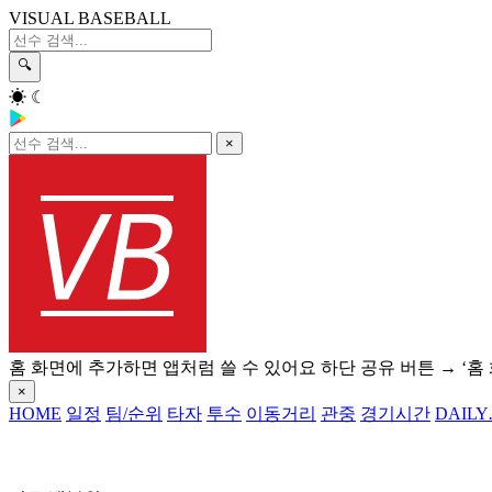
VISUAL BASEBALL
🔍
☀
☾
×
홈 화면에 추가하면 앱처럼 쓸 수 있어요
하단 공유 버튼 → ‘홈
×
HOME
일정
팀/순위
타자
투수
이동거리
관중
경기시간
DAILY