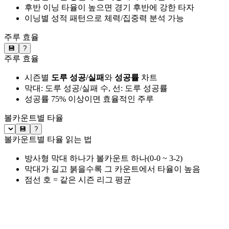
후반 이닝 타율이 높으면 경기 후반에 강한 타자
이닝별 성적 패턴으로 체력/집중력 분석 가능
주루 효율
💾
?
주루 효율
시즌별
도루 성공/실패
와
성공률
차트
막대: 도루 성공/실패 수, 선: 도루 성공률
성공률 75% 이상이면 효율적인 주루
볼카운트별 타율
💾
?
볼카운트별 타율 읽는 법
방사형 막대 하나가 볼카운트 하나(0-0 ~ 3-2)
막대가 길고 붉을수록 그 카운트에서 타율이 높음
점선 호 = 같은 시즌 리그 평균