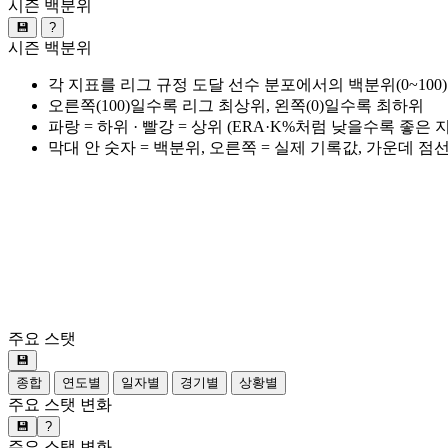
시즌 백분위
💾
?
시즌 백분위
각 지표를 리그 규정 도달 선수 분포에서의 백분위(0~100
오른쪽(100)일수록 리그 최상위, 왼쪽(0)일수록 최하위
파랑 = 하위 · 빨강 = 상위 (ERA·K%처럼 낮을수록 좋은
막대 안 숫자 = 백분위, 오른쪽 = 실제 기록값, 가운데 점
주요 스탯
💾
종합
연도별
일자별
경기별
상황별
주요 스탯 변화
💾
?
주요 스탯 변화