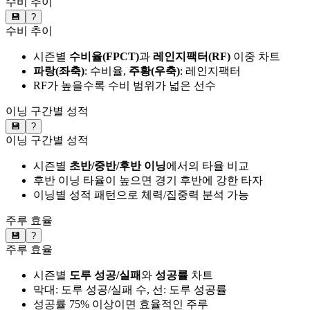
수비 추이
💾
?
수비 추이
시즌별
수비율(FPCT)
과
레인지팩터(RF)
이중 차트
파랑(좌축)
: 수비율,
주황(우축)
: 레인지팩터
RF가 높을수록 수비 범위가 넓은 선수
이닝 구간별 성적
💾
?
이닝 구간별 성적
시즌별
초반/중반/후반 이닝
에서의 타율 비교
후반 이닝 타율이 높으면 경기 후반에 강한 타자
이닝별 성적 패턴으로 체력/집중력 분석 가능
주루 효율
💾
?
주루 효율
시즌별
도루 성공/실패
와
성공률
차트
막대: 도루 성공/실패 수, 선: 도루 성공률
성공률 75% 이상이면 효율적인 주루