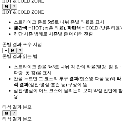
HOT & COLD ZONE
💾
?
HOT & COLD ZONE
스트라이크 존을
5x5
로 나눠 존별 타율을 표시
빨간색
= HOT (높은 타율),
파란색
= COLD (낮은 타율)
하단 시즌 범례로 시즌별 존 데이터 전환
존별 결과
포수 시점
💾
?
존별 결과 읽는 법
스트라이크 존을
3×3
로 나눠 각 칸의 타율(빨강=잘 침 ·
파랑=못 침)을 표시
칸을 누르면 그 코스의
투구 결과
(헛스윙·파울 등)와
타
석 결과
(삼진·병살·홈런 등) 구성이 뜸
삼진·병살이 어느 코스에 몰리는지 보여 약점 진단에 활
용
타석 결과 분포
💾
?
타석 결과 분포