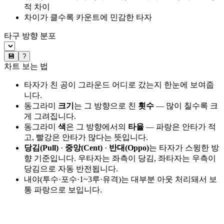
적 차이
차이가 클수록 카운트에 민감한 타자
타구 방향 분포
💾
?
차트 보는 법
타자가 친 공이 그라운드 어디로 갔는지 한눈에 보여줍
니다.
동그라미
크기
는 그 방향으로 친
횟수
— 많이 칠수록 크
게 그려집니다.
동그라미
색
은 그 방향에서의
타율
— 파랑은 안타가 적
고, 빨강은 안타가 많다는 뜻입니다.
당김(Pull)
·
중앙(Cent)
·
반대(Oppo)
는 타자가 스윙한 방
향 기준입니다. 우타자는 좌측이 당김, 좌타자는 우측이
당김으로 자동 반전됩니다.
내야(투수·포수·1~3루·유격)는 대부분 아웃 처리돼서 보
통 파랑으로 보입니다.