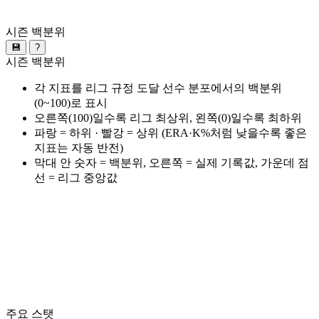
시즌 백분위
💾
?
시즌 백분위
각 지표를 리그 규정 도달 선수 분포에서의 백분위
(0~100)로 표시
오른쪽(100)일수록 리그 최상위, 왼쪽(0)일수록 최하위
파랑 = 하위 · 빨강 = 상위 (ERA·K%처럼 낮을수록 좋은
지표는 자동 반전)
막대 안 숫자 = 백분위, 오른쪽 = 실제 기록값, 가운데 점
선 = 리그 중앙값
주요 스탯