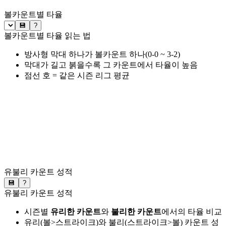
볼카운트별 타율
💾
?
볼카운트별 타율 읽는 법
방사형 막대 하나가 볼카운트 하나(0-0 ~ 3-2)
막대가 길고 붉을수록 그 카운트에서 타율이 높음
점선 호 = 같은 시즌 리그 평균
유불리 카운트 성적
💾
?
유불리 카운트 성적
시즌별
유리한 카운트
와
불리한 카운트
에서의 타율 비교
유리(볼>스트라이크)와 불리(스트라이크>볼) 카운트 성