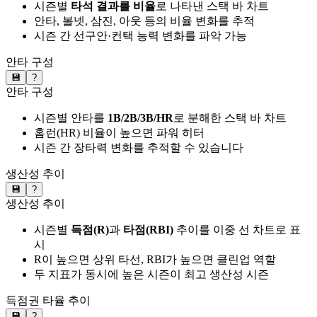
시즌별
타석 결과를 비율
로 나타낸 스택 바 차트
안타, 볼넷, 삼진, 아웃 등의 비율 변화를 추적
시즌 간 선구안·컨택 능력 변화를 파악 가능
안타 구성
💾
?
안타 구성
시즌별 안타를
1B/2B/3B/HR
로 분해한 스택 바 차트
홈런(HR) 비율이 높으면 파워 히터
시즌 간 장타력 변화를 추적할 수 있습니다
생산성 추이
💾
?
생산성 추이
시즌별
득점(R)
과
타점(RBI)
추이를 이중 선 차트로 표
시
R이 높으면 상위 타선, RBI가 높으면 클린업 역할
두 지표가 동시에 높은 시즌이 최고 생산성 시즌
득점권 타율 추이
💾
?