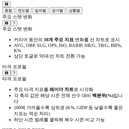
💾
종합
연도별
일자별
경기별
상황별
주요 스탯 변화
💾
?
주요 스탯 변화
커리어 동안의
10개 주요 지표
변화를 선 차트로 표시
AVG, OBP, SLG, OPS, ISO, BABIP, HR/G, TB/G, BB%,
K%
상단 토글로 막대/선 차트 전환 가능
타격 프로필
💾
?
타격 프로필
주요 타격 지표를
레이더 차트
로 시각화
각 축의 값은 해당 시즌 전체 선수 대비
백분위(%)
입니
다
100에 가까울수록 상위권 (K%, GIDP 등 낮을수록 좋은
지표는 역순 처리)
하단 시즌 범례를 클릭해 복수 시즌 비교 가능