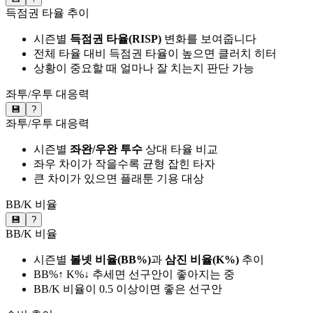
득점권 타율 추이
시즌별
득점권 타율(RISP)
변화를 보여줍니다
전체 타율 대비 득점권 타율이 높으면 클러치 히터
상황이 중요할 때 얼마나 잘 치는지 판단 가능
좌투/우투 대응력
💾
?
좌투/우투 대응력
시즌별
좌완/우완 투수
상대 타율 비교
좌우 차이가 작을수록 균형 잡힌 타자
큰 차이가 있으면 플래툰 기용 대상
BB/K 비율
💾
?
BB/K 비율
시즌별
볼넷 비율(BB%)
과
삼진 비율(K%)
추이
BB%↑ K%↓ 추세면 선구안이 좋아지는 중
BB/K 비율이 0.5 이상이면 좋은 선구안