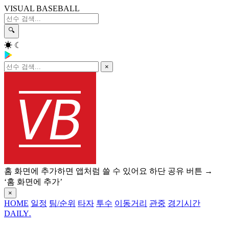
VISUAL BASEBALL
🔍
☀
☾
×
홈 화면에 추가하면 앱처럼 쓸 수 있어요
하단 공유 버튼 →
‘홈 화면에 추가’
×
HOME
일정
팀/순위
타자
투수
이동거리
관중
경기시간
DAILY
.