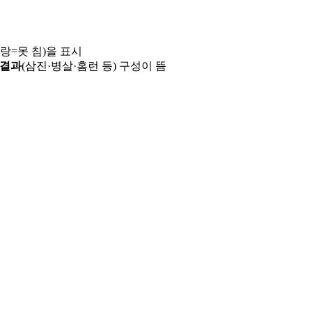
파랑=못 침)을 표시
 결과
(삼진·병살·홈런 등) 구성이 뜸
용