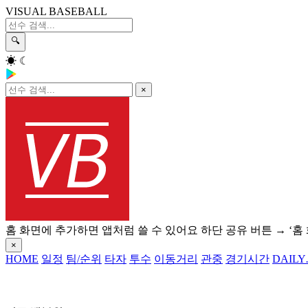
VISUAL BASEBALL
🔍
☀
☾
×
홈 화면에 추가하면 앱처럼 쓸 수 있어요
하단 공유 버튼 → ‘홈
×
HOME
일정
팀/순위
타자
투수
이동거리
관중
경기시간
DAILY