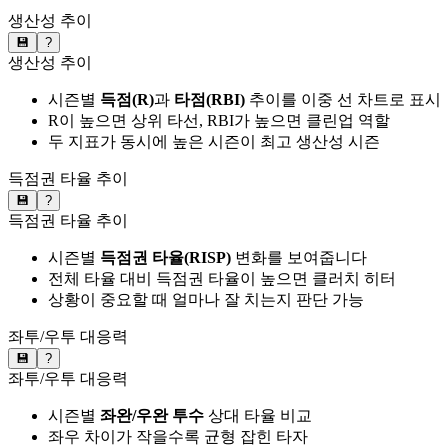
생산성 추이
💾
?
생산성 추이
시즌별
득점(R)
과
타점(RBI)
추이를 이중 선 차트로 표시
R이 높으면 상위 타선, RBI가 높으면 클린업 역할
두 지표가 동시에 높은 시즌이 최고 생산성 시즌
득점권 타율 추이
💾
?
득점권 타율 추이
시즌별
득점권 타율(RISP)
변화를 보여줍니다
전체 타율 대비 득점권 타율이 높으면 클러치 히터
상황이 중요할 때 얼마나 잘 치는지 판단 가능
좌투/우투 대응력
💾
?
좌투/우투 대응력
시즌별
좌완/우완 투수
상대 타율 비교
좌우 차이가 작을수록 균형 잡힌 타자