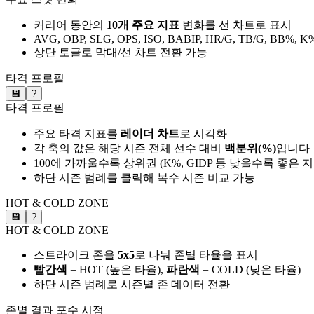
커리어 동안의
10개 주요 지표
변화를 선 차트로 표시
AVG, OBP, SLG, OPS, ISO, BABIP, HR/G, TB/G, BB%, K
상단 토글로 막대/선 차트 전환 가능
타격 프로필
💾
?
타격 프로필
주요 타격 지표를
레이더 차트
로 시각화
각 축의 값은 해당 시즌 전체 선수 대비
백분위(%)
입니다
100에 가까울수록 상위권 (K%, GIDP 등 낮을수록 좋은 
하단 시즌 범례를 클릭해 복수 시즌 비교 가능
HOT & COLD ZONE
💾
?
HOT & COLD ZONE
스트라이크 존을
5x5
로 나눠 존별 타율을 표시
빨간색
= HOT (높은 타율),
파란색
= COLD (낮은 타율)
하단 시즌 범례로 시즌별 존 데이터 전환
존별 결과
포수 시점