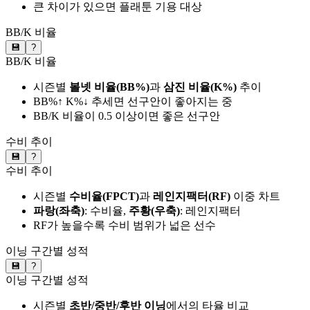
큰 차이가 있으면 플래툰 기용 대상
BB/K 비율
💾
?
BB/K 비율
시즌별
볼넷 비율(BB%)
과
삼진 비율(K%)
추이
BB%↑ K%↓ 추세면 선구안이 좋아지는 중
BB/K 비율이 0.5 이상이면 좋은 선구안
수비 추이
💾
?
수비 추이
시즌별
수비율(FPCT)
과
레인지팩터(RF)
이중 차트
파랑(좌축)
: 수비율,
주황(우축)
: 레인지팩터
RF가 높을수록 수비 범위가 넓은 선수
이닝 구간별 성적
💾
?
이닝 구간별 성적
시즌별
초반/중반/후반 이닝
에서의 타율 비교