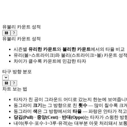
유불리 카운트 성적
💾
?
유불리 카운트 성적
시즌별
유리한 카운트
와
불리한 카운트
에서의 타율 비교
유리(볼>스트라이크)와 불리(스트라이크>볼) 카운트 성적
차이가 클수록 카운트에 민감한 타자
타구 방향 분포
💾
?
차트 보는 법
타자가 친 공이 그라운드 어디로 갔는지 한눈에 보여줍니
동그라미
크기
는 그 방향으로 친
횟수
— 많이 칠수록 크
동그라미
색
은 그 방향에서의
타율
— 파랑은 안타가 적고
당김(Pull)
·
중앙(Cent)
·
반대(Oppo)
는 타자가 스윙한 방
내야(투수·포수·1~3루·유격)는 대부분 아웃 처리돼서 보