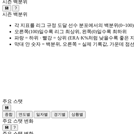
시즌 백분위
💾
?
시즌 백분위
각 지표를 리그 규정 도달 선수 분포에서의 백분위(0~100
오른쪽(100)일수록 리그 최상위, 왼쪽(0)일수록 최하위
파랑 = 하위 · 빨강 = 상위 (ERA·K%처럼 낮을수록 좋은
막대 안 숫자 = 백분위, 오른쪽 = 실제 기록값, 가운데 점
주요 스탯
💾
종합
연도별
일자별
경기별
상황별
주요 스탯 변화
💾
?
주요 스탯 변화