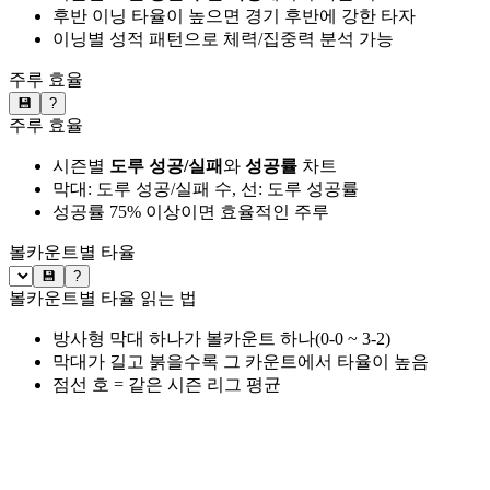
후반 이닝 타율이 높으면 경기 후반에 강한 타자
이닝별 성적 패턴으로 체력/집중력 분석 가능
주루 효율
💾
?
주루 효율
시즌별
도루 성공/실패
와
성공률
차트
막대: 도루 성공/실패 수, 선: 도루 성공률
성공률 75% 이상이면 효율적인 주루
볼카운트별 타율
💾
?
볼카운트별 타율 읽는 법
방사형 막대 하나가 볼카운트 하나(0-0 ~ 3-2)
막대가 길고 붉을수록 그 카운트에서 타율이 높음
점선 호 = 같은 시즌 리그 평균