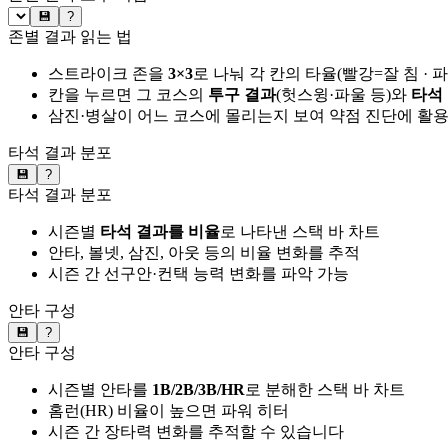
💾
?
존별 결과 읽는 법
스트라이크 존을
3×3
로 나눠 각 칸의 타율(빨강=잘 침 · 
칸을 누르면 그 코스의
투구 결과
(헛스윙·파울 등)와
타석
삼진·병살이 어느 코스에 몰리는지 보여 약점 진단에 활
타석 결과 분포
💾
?
타석 결과 분포
시즌별
타석 결과를 비율
로 나타낸 스택 바 차트
안타, 볼넷, 삼진, 아웃 등의 비율 변화를 추적
시즌 간 선구안·컨택 능력 변화를 파악 가능
안타 구성
💾
?
안타 구성
시즌별 안타를
1B/2B/3B/HR
로 분해한 스택 바 차트
홈런(HR) 비율이 높으면 파워 히터
시즌 간 장타력 변화를 추적할 수 있습니다