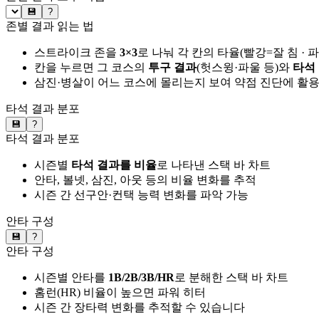
💾
?
존별 결과 읽는 법
스트라이크 존을
3×3
로 나눠 각 칸의 타율(빨강=잘 침 · 
칸을 누르면 그 코스의
투구 결과
(헛스윙·파울 등)와
타석
삼진·병살이 어느 코스에 몰리는지 보여 약점 진단에 활
타석 결과 분포
💾
?
타석 결과 분포
시즌별
타석 결과를 비율
로 나타낸 스택 바 차트
안타, 볼넷, 삼진, 아웃 등의 비율 변화를 추적
시즌 간 선구안·컨택 능력 변화를 파악 가능
안타 구성
💾
?
안타 구성
시즌별 안타를
1B/2B/3B/HR
로 분해한 스택 바 차트
홈런(HR) 비율이 높으면 파워 히터
시즌 간 장타력 변화를 추적할 수 있습니다