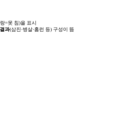
파랑=못 침)을 표시
 결과
(삼진·병살·홈런 등) 구성이 뜸
용