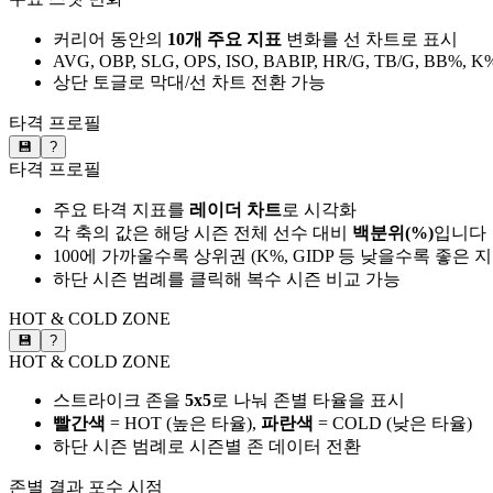
커리어 동안의
10개 주요 지표
변화를 선 차트로 표시
AVG, OBP, SLG, OPS, ISO, BABIP, HR/G, TB/G, BB%, K
상단 토글로 막대/선 차트 전환 가능
타격 프로필
💾
?
타격 프로필
주요 타격 지표를
레이더 차트
로 시각화
각 축의 값은 해당 시즌 전체 선수 대비
백분위(%)
입니다
100에 가까울수록 상위권 (K%, GIDP 등 낮을수록 좋은 
하단 시즌 범례를 클릭해 복수 시즌 비교 가능
HOT & COLD ZONE
💾
?
HOT & COLD ZONE
스트라이크 존을
5x5
로 나눠 존별 타율을 표시
빨간색
= HOT (높은 타율),
파란색
= COLD (낮은 타율)
하단 시즌 범례로 시즌별 존 데이터 전환
존별 결과
포수 시점