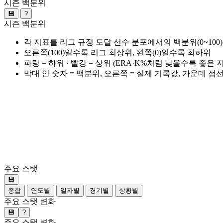
시즌 백분위
💾
?
시즌 백분위
각 지표를 리그 규정 도달 선수 분포에서의 백분위(0~100
오른쪽(100)일수록 리그 최상위, 왼쪽(0)일수록 최하위
파랑 = 하위 · 빨강 = 상위 (ERA·K%처럼 낮을수록 좋은
막대 안 숫자 = 백분위, 오른쪽 = 실제 기록값, 가운데 점
주요 스탯
💾
종합
연도별
일자별
경기별
상황별
주요 스탯 변화
💾
?
주요 스탯 변화