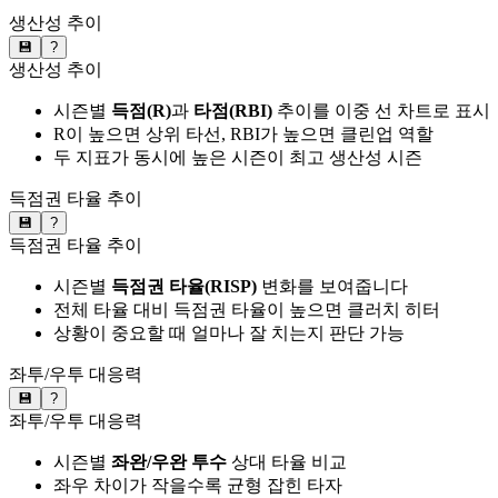
생산성 추이
💾
?
생산성 추이
시즌별
득점(R)
과
타점(RBI)
추이를 이중 선 차트로 표시
R이 높으면 상위 타선, RBI가 높으면 클린업 역할
두 지표가 동시에 높은 시즌이 최고 생산성 시즌
득점권 타율 추이
💾
?
득점권 타율 추이
시즌별
득점권 타율(RISP)
변화를 보여줍니다
전체 타율 대비 득점권 타율이 높으면 클러치 히터
상황이 중요할 때 얼마나 잘 치는지 판단 가능
좌투/우투 대응력
💾
?
좌투/우투 대응력
시즌별
좌완/우완 투수
상대 타율 비교
좌우 차이가 작을수록 균형 잡힌 타자