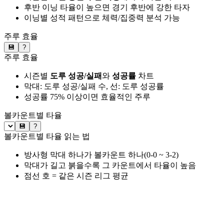
후반 이닝 타율이 높으면 경기 후반에 강한 타자
이닝별 성적 패턴으로 체력/집중력 분석 가능
주루 효율
💾
?
주루 효율
시즌별
도루 성공/실패
와
성공률
차트
막대: 도루 성공/실패 수, 선: 도루 성공률
성공률 75% 이상이면 효율적인 주루
볼카운트별 타율
💾
?
볼카운트별 타율 읽는 법
방사형 막대 하나가 볼카운트 하나(0-0 ~ 3-2)
막대가 길고 붉을수록 그 카운트에서 타율이 높음
점선 호 = 같은 시즌 리그 평균