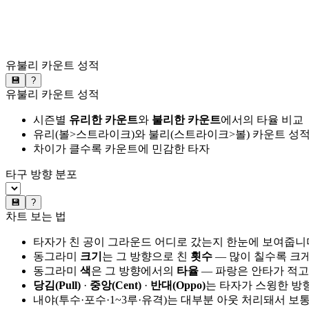
유불리 카운트 성적
💾
?
유불리 카운트 성적
시즌별
유리한 카운트
와
불리한 카운트
에서의 타율 비교
유리(볼>스트라이크)와 불리(스트라이크>볼) 카운트 성적
차이가 클수록 카운트에 민감한 타자
타구 방향 분포
💾
?
차트 보는 법
타자가 친 공이 그라운드 어디로 갔는지 한눈에 보여줍니
동그라미
크기
는 그 방향으로 친
횟수
— 많이 칠수록 크
동그라미
색
은 그 방향에서의
타율
— 파랑은 안타가 적고
당김(Pull)
·
중앙(Cent)
·
반대(Oppo)
는 타자가 스윙한 방
내야(투수·포수·1~3루·유격)는 대부분 아웃 처리돼서 보