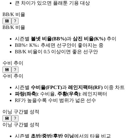
큰 차이가 있으면 플래툰 기용 대상
BB/K 비율
💾
?
BB/K 비율
시즌별
볼넷 비율(BB%)
과
삼진 비율(K%)
추이
BB%↑ K%↓ 추세면 선구안이 좋아지는 중
BB/K 비율이 0.5 이상이면 좋은 선구안
수비 추이
💾
?
수비 추이
시즌별
수비율(FPCT)
과
레인지팩터(RF)
이중 차트
파랑(좌축)
: 수비율,
주황(우축)
: 레인지팩터
RF가 높을수록 수비 범위가 넓은 선수
이닝 구간별 성적
💾
?
이닝 구간별 성적
시즌별
초반/중반/후반 이닝
에서의 타율 비교