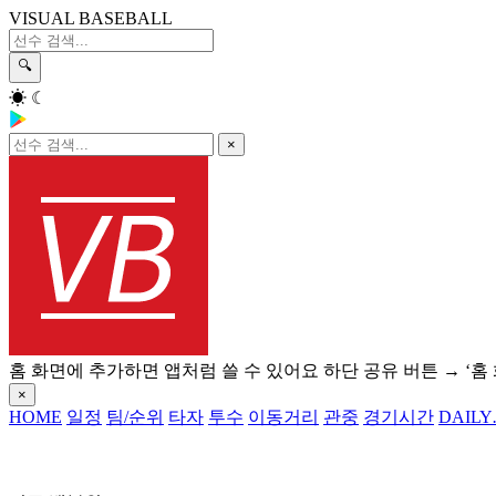
VISUAL BASEBALL
🔍
☀
☾
×
홈 화면에 추가하면 앱처럼 쓸 수 있어요
하단 공유 버튼 → ‘홈
×
HOME
일정
팀/순위
타자
투수
이동거리
관중
경기시간
DAILY