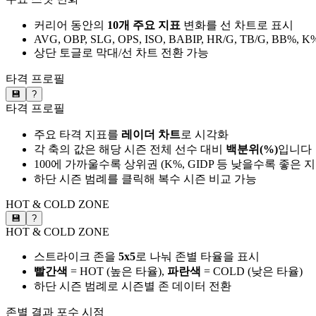
커리어 동안의
10개 주요 지표
변화를 선 차트로 표시
AVG, OBP, SLG, OPS, ISO, BABIP, HR/G, TB/G, BB%, K
상단 토글로 막대/선 차트 전환 가능
타격 프로필
💾
?
타격 프로필
주요 타격 지표를
레이더 차트
로 시각화
각 축의 값은 해당 시즌 전체 선수 대비
백분위(%)
입니다
100에 가까울수록 상위권 (K%, GIDP 등 낮을수록 좋은 
하단 시즌 범례를 클릭해 복수 시즌 비교 가능
HOT & COLD ZONE
💾
?
HOT & COLD ZONE
스트라이크 존을
5x5
로 나눠 존별 타율을 표시
빨간색
= HOT (높은 타율),
파란색
= COLD (낮은 타율)
하단 시즌 범례로 시즌별 존 데이터 전환
존별 결과
포수 시점