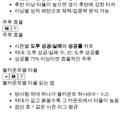
후반 이닝 타율이 높으면 경기 후반에 강한 타자
이닝별 성적 패턴으로 체력/집중력 분석 가능
주루 효율
💾
?
주루 효율
시즌별
도루 성공/실패
와
성공률
차트
막대: 도루 성공/실패 수, 선: 도루 성공률
성공률 75% 이상이면 효율적인 주루
볼카운트별 타율
💾
?
볼카운트별 타율 읽는 법
방사형 막대 하나가 볼카운트 하나(0-0 ~ 3-2)
막대가 길고 붉을수록 그 카운트에서 타율이 높음
점선 호 = 같은 시즌 리그 평균