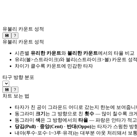
유불리 카운트 성적
💾
?
유불리 카운트 성적
시즌별
유리한 카운트
와
불리한 카운트
에서의 타율 비교
유리(볼>스트라이크)와 불리(스트라이크>볼) 카운트 성적
차이가 클수록 카운트에 민감한 타자
타구 방향 분포
💾
?
차트 보는 법
타자가 친 공이 그라운드 어디로 갔는지 한눈에 보여줍니
동그라미
크기
는 그 방향으로 친
횟수
— 많이 칠수록 크
동그라미
색
은 그 방향에서의
타율
— 파랑은 안타가 적고
당김(Pull)
·
중앙(Cent)
·
반대(Oppo)
는 타자가 스윙한 방
내야(투수·포수·1~3루·유격)는 대부분 아웃 처리돼서 보