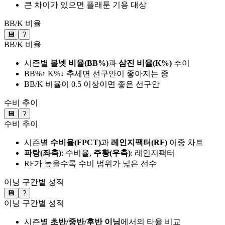
큰 차이가 있으면 플래툰 기용 대상
BB/K 비율
💾
?
BB/K 비율
시즌별
볼넷 비율(BB%)
과
삼진 비율(K%)
추이
BB%↑ K%↓ 추세면 선구안이 좋아지는 중
BB/K 비율이 0.5 이상이면 좋은 선구안
수비 추이
💾
?
수비 추이
시즌별
수비율(FPCT)
과
레인지팩터(RF)
이중 차트
파랑(좌축)
: 수비율,
주황(우축)
: 레인지팩터
RF가 높을수록 수비 범위가 넓은 선수
이닝 구간별 성적
💾
?
이닝 구간별 성적
시즌별
초반/중반/후반 이닝
에서의 타율 비교