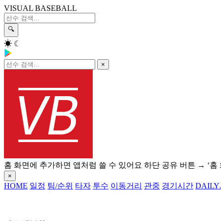
VISUAL BASEBALL
🔍
☀
☾
×
홈 화면에 추가하면 앱처럼 쓸 수 있어요
하단 공유 버튼 → ‘홈
×
HOME
일정
팀/순위
타자
투수
이동거리
관중
경기시간
DAILY