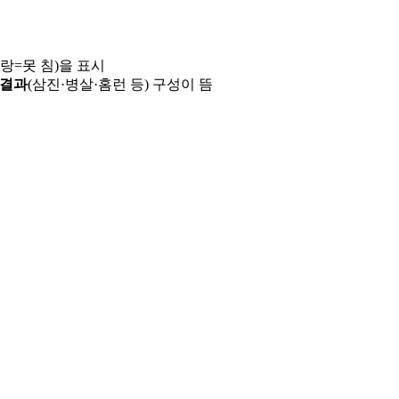
파랑=못 침)을 표시
 결과
(삼진·병살·홈런 등) 구성이 뜸
용