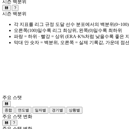
시즌 백분위
💾
?
시즌 백분위
각 지표를 리그 규정 도달 선수 분포에서의 백분위(0~100
오른쪽(100)일수록 리그 최상위, 왼쪽(0)일수록 최하위
파랑 = 하위 · 빨강 = 상위 (ERA·K%처럼 낮을수록 좋은
막대 안 숫자 = 백분위, 오른쪽 = 실제 기록값, 가운데 점
주요 스탯
💾
종합
연도별
일자별
경기별
상황별
주요 스탯 변화
💾
?
주요 스탯 변화