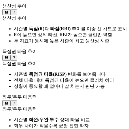
생산성 추이
💾
?
생산성 추이
시즌별
득점(R)
과
타점(RBI)
추이를 이중 선 차트로 표시
R이 높으면 상위 타선, RBI가 높으면 클린업 역할
두 지표가 동시에 높은 시즌이 최고 생산성 시즌
득점권 타율 추이
💾
?
득점권 타율 추이
시즌별
득점권 타율(RISP)
변화를 보여줍니다
전체 타율 대비 득점권 타율이 높으면 클러치 히터
상황이 중요할 때 얼마나 잘 치는지 판단 가능
좌투/우투 대응력
💾
?
좌투/우투 대응력
시즌별
좌완/우완 투수
상대 타율 비교
좌우 차이가 작을수록 균형 잡힌 타자