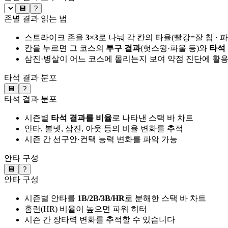
💾
?
존별 결과 읽는 법
스트라이크 존을
3×3
로 나눠 각 칸의 타율(빨강=잘 침 · 
칸을 누르면 그 코스의
투구 결과
(헛스윙·파울 등)와
타석
삼진·병살이 어느 코스에 몰리는지 보여 약점 진단에 활
타석 결과 분포
💾
?
타석 결과 분포
시즌별
타석 결과를 비율
로 나타낸 스택 바 차트
안타, 볼넷, 삼진, 아웃 등의 비율 변화를 추적
시즌 간 선구안·컨택 능력 변화를 파악 가능
안타 구성
💾
?
안타 구성
시즌별 안타를
1B/2B/3B/HR
로 분해한 스택 바 차트
홈런(HR) 비율이 높으면 파워 히터
시즌 간 장타력 변화를 추적할 수 있습니다