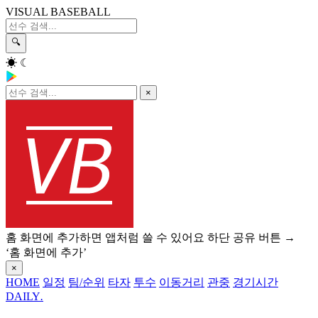
VISUAL BASEBALL
🔍
☀
☾
×
홈 화면에 추가하면 앱처럼 쓸 수 있어요
하단 공유 버튼 →
‘홈 화면에 추가’
×
HOME
일정
팀/순위
타자
투수
이동거리
관중
경기시간
DAILY
.