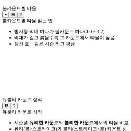
볼카운트별 타율
💾
?
볼카운트별 타율 읽는 법
방사형 막대 하나가 볼카운트 하나(0-0 ~ 3-2)
막대가 길고 붉을수록 그 카운트에서 타율이 높음
점선 호 = 같은 시즌 리그 평균
유불리 카운트 성적
💾
?
유불리 카운트 성적
시즌별
유리한 카운트
와
불리한 카운트
에서의 타율 비교
유리(볼>스트라이크)와 불리(스트라이크>볼) 카운트 성