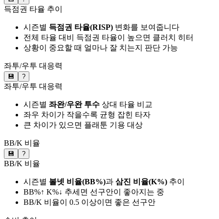
득점권 타율 추이
시즌별
득점권 타율(RISP)
변화를 보여줍니다
전체 타율 대비 득점권 타율이 높으면 클러치 히터
상황이 중요할 때 얼마나 잘 치는지 판단 가능
좌투/우투 대응력
💾
?
좌투/우투 대응력
시즌별
좌완/우완 투수
상대 타율 비교
좌우 차이가 작을수록 균형 잡힌 타자
큰 차이가 있으면 플래툰 기용 대상
BB/K 비율
💾
?
BB/K 비율
시즌별
볼넷 비율(BB%)
과
삼진 비율(K%)
추이
BB%↑ K%↓ 추세면 선구안이 좋아지는 중
BB/K 비율이 0.5 이상이면 좋은 선구안