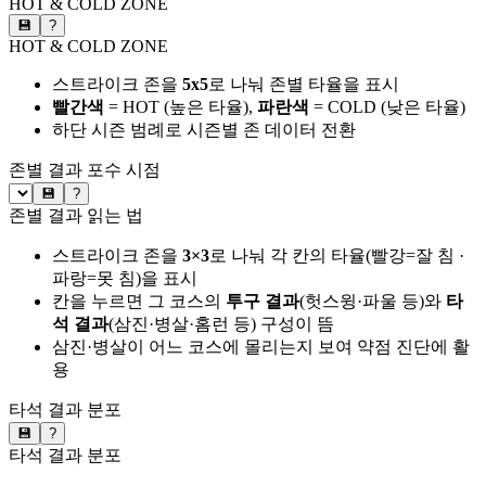
HOT & COLD ZONE
💾
?
HOT & COLD ZONE
스트라이크 존을
5x5
로 나눠 존별 타율을 표시
빨간색
= HOT (높은 타율),
파란색
= COLD (낮은 타율)
하단 시즌 범례로 시즌별 존 데이터 전환
존별 결과
포수 시점
💾
?
존별 결과 읽는 법
스트라이크 존을
3×3
로 나눠 각 칸의 타율(빨강=잘 침 ·
파랑=못 침)을 표시
칸을 누르면 그 코스의
투구 결과
(헛스윙·파울 등)와
타
석 결과
(삼진·병살·홈런 등) 구성이 뜸
삼진·병살이 어느 코스에 몰리는지 보여 약점 진단에 활
용
타석 결과 분포
💾
?
타석 결과 분포