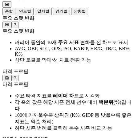
💾
종합
연도별
일자별
경기별
상황별
주요 스탯 변화
💾
?
주요 스탯 변화
커리어 동안의
10개 주요 지표
변화를 선 차트로 표시
AVG, OBP, SLG, OPS, ISO, BABIP, HR/G, TB/G, BB%,
K%
상단 토글로 막대/선 차트 전환 가능
타격 프로필
💾
?
타격 프로필
주요 타격 지표를
레이더 차트
로 시각화
각 축의 값은 해당 시즌 전체 선수 대비
백분위(%)
입니
다
100에 가까울수록 상위권 (K%, GIDP 등 낮을수록 좋은
지표는 역순 처리)
하단 시즌 범례를 클릭해 복수 시즌 비교 가능