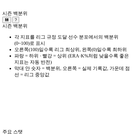
시즌 백분위
💾
?
시즌 백분위
각 지표를 리그 규정 도달 선수 분포에서의 백분위
(0~100)로 표시
오른쪽(100)일수록 리그 최상위, 왼쪽(0)일수록 최하위
파랑 = 하위 · 빨강 = 상위 (ERA·K%처럼 낮을수록 좋은
지표는 자동 반전)
막대 안 숫자 = 백분위, 오른쪽 = 실제 기록값, 가운데 점
선 = 리그 중앙값
주요 스탯