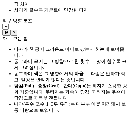
적 차이
차이가 클수록 카운트에 민감한 타자
타구 방향 분포
💾
?
차트 보는 법
타자가 친 공이 그라운드 어디로 갔는지 한눈에 보여줍
니다.
동그라미
크기
는 그 방향으로 친
횟수
— 많이 칠수록 크
게 그려집니다.
동그라미
색
은 그 방향에서의
타율
— 파랑은 안타가 적
고, 빨강은 안타가 많다는 뜻입니다.
당김(Pull)
·
중앙(Cent)
·
반대(Oppo)
는 타자가 스윙한 방
향 기준입니다. 우타자는 좌측이 당김, 좌타자는 우측이
당김으로 자동 반전됩니다.
내야(투수·포수·1~3루·유격)는 대부분 아웃 처리돼서 보
통 파랑으로 보입니다.