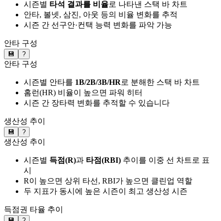
시즌별
타석 결과를 비율
로 나타낸 스택 바 차트
안타, 볼넷, 삼진, 아웃 등의 비율 변화를 추적
시즌 간 선구안·컨택 능력 변화를 파악 가능
안타 구성
💾
?
안타 구성
시즌별 안타를
1B/2B/3B/HR
로 분해한 스택 바 차트
홈런(HR) 비율이 높으면 파워 히터
시즌 간 장타력 변화를 추적할 수 있습니다
생산성 추이
💾
?
생산성 추이
시즌별
득점(R)
과
타점(RBI)
추이를 이중 선 차트로 표
시
R이 높으면 상위 타선, RBI가 높으면 클린업 역할
두 지표가 동시에 높은 시즌이 최고 생산성 시즌
득점권 타율 추이
💾
?