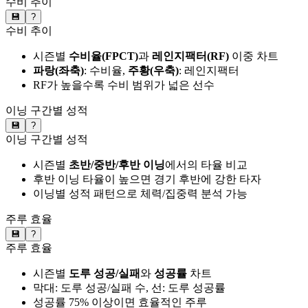
수비 추이
💾
?
수비 추이
시즌별
수비율(FPCT)
과
레인지팩터(RF)
이중 차트
파랑(좌축)
: 수비율,
주황(우축)
: 레인지팩터
RF가 높을수록 수비 범위가 넓은 선수
이닝 구간별 성적
💾
?
이닝 구간별 성적
시즌별
초반/중반/후반 이닝
에서의 타율 비교
후반 이닝 타율이 높으면 경기 후반에 강한 타자
이닝별 성적 패턴으로 체력/집중력 분석 가능
주루 효율
💾
?
주루 효율
시즌별
도루 성공/실패
와
성공률
차트
막대: 도루 성공/실패 수, 선: 도루 성공률
성공률 75% 이상이면 효율적인 주루