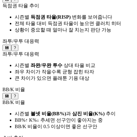
득점권 타율 추이
시즌별
득점권 타율(RISP)
변화를 보여줍니다
전체 타율 대비 득점권 타율이 높으면 클러치 히터
상황이 중요할 때 얼마나 잘 치는지 판단 가능
좌투/우투 대응력
💾
?
좌투/우투 대응력
시즌별
좌완/우완 투수
상대 타율 비교
좌우 차이가 작을수록 균형 잡힌 타자
큰 차이가 있으면 플래툰 기용 대상
BB/K 비율
💾
?
BB/K 비율
시즌별
볼넷 비율(BB%)
과
삼진 비율(K%)
추이
BB%↑ K%↓ 추세면 선구안이 좋아지는 중
BB/K 비율이 0.5 이상이면 좋은 선구안