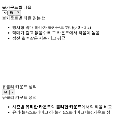
볼카운트별 타율
💾
?
볼카운트별 타율 읽는 법
방사형 막대 하나가 볼카운트 하나(0-0 ~ 3-2)
막대가 길고 붉을수록 그 카운트에서 타율이 높음
점선 호 = 같은 시즌 리그 평균
유불리 카운트 성적
💾
?
유불리 카운트 성적
시즌별
유리한 카운트
와
불리한 카운트
에서의 타율 비교
유리(볼>스트라이크)와 불리(스트라이크>볼) 카운트 성