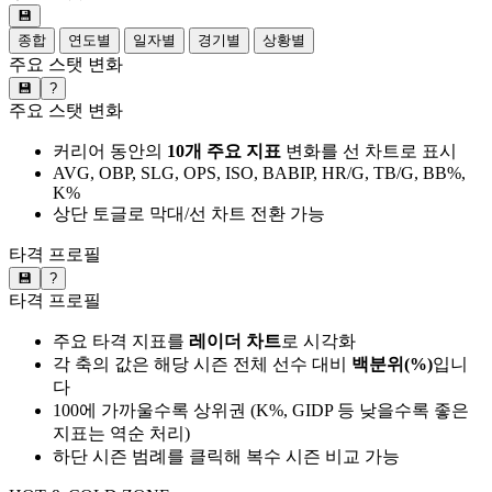
💾
종합
연도별
일자별
경기별
상황별
주요 스탯 변화
💾
?
주요 스탯 변화
커리어 동안의
10개 주요 지표
변화를 선 차트로 표시
AVG, OBP, SLG, OPS, ISO, BABIP, HR/G, TB/G, BB%,
K%
상단 토글로 막대/선 차트 전환 가능
타격 프로필
💾
?
타격 프로필
주요 타격 지표를
레이더 차트
로 시각화
각 축의 값은 해당 시즌 전체 선수 대비
백분위(%)
입니
다
100에 가까울수록 상위권 (K%, GIDP 등 낮을수록 좋은
지표는 역순 처리)
하단 시즌 범례를 클릭해 복수 시즌 비교 가능