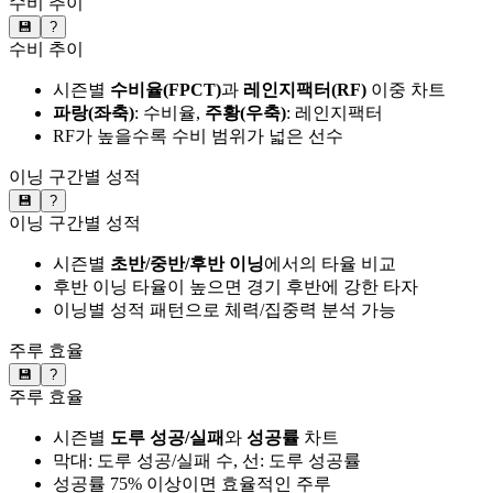
수비 추이
💾
?
수비 추이
시즌별
수비율(FPCT)
과
레인지팩터(RF)
이중 차트
파랑(좌축)
: 수비율,
주황(우축)
: 레인지팩터
RF가 높을수록 수비 범위가 넓은 선수
이닝 구간별 성적
💾
?
이닝 구간별 성적
시즌별
초반/중반/후반 이닝
에서의 타율 비교
후반 이닝 타율이 높으면 경기 후반에 강한 타자
이닝별 성적 패턴으로 체력/집중력 분석 가능
주루 효율
💾
?
주루 효율
시즌별
도루 성공/실패
와
성공률
차트
막대: 도루 성공/실패 수, 선: 도루 성공률
성공률 75% 이상이면 효율적인 주루