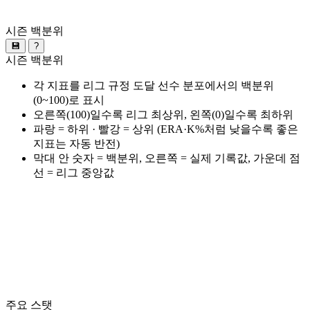
시즌 백분위
💾
?
시즌 백분위
각 지표를 리그 규정 도달 선수 분포에서의 백분위
(0~100)로 표시
오른쪽(100)일수록 리그 최상위, 왼쪽(0)일수록 최하위
파랑 = 하위 · 빨강 = 상위 (ERA·K%처럼 낮을수록 좋은
지표는 자동 반전)
막대 안 숫자 = 백분위, 오른쪽 = 실제 기록값, 가운데 점
선 = 리그 중앙값
주요 스탯