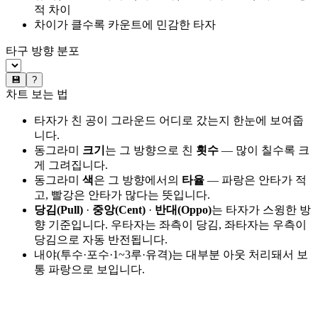
적 차이
차이가 클수록 카운트에 민감한 타자
타구 방향 분포
💾
?
차트 보는 법
타자가 친 공이 그라운드 어디로 갔는지 한눈에 보여줍
니다.
동그라미
크기
는 그 방향으로 친
횟수
— 많이 칠수록 크
게 그려집니다.
동그라미
색
은 그 방향에서의
타율
— 파랑은 안타가 적
고, 빨강은 안타가 많다는 뜻입니다.
당김(Pull)
·
중앙(Cent)
·
반대(Oppo)
는 타자가 스윙한 방
향 기준입니다. 우타자는 좌측이 당김, 좌타자는 우측이
당김으로 자동 반전됩니다.
내야(투수·포수·1~3루·유격)는 대부분 아웃 처리돼서 보
통 파랑으로 보입니다.