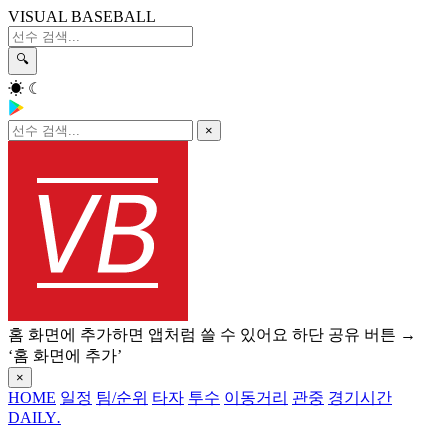
VISUAL BASEBALL
🔍
☀
☾
×
홈 화면에 추가하면 앱처럼 쓸 수 있어요
하단 공유 버튼 →
‘홈 화면에 추가’
×
HOME
일정
팀/순위
타자
투수
이동거리
관중
경기시간
DAILY
.