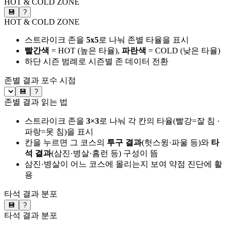
HOT & COLD ZONE
💾
?
HOT & COLD ZONE
스트라이크 존을
5x5
로 나눠 존별 타율을 표시
빨간색
= HOT (높은 타율),
파란색
= COLD (낮은 타율)
하단 시즌 범례로 시즌별 존 데이터 전환
존별 결과
포수 시점
💾
?
존별 결과 읽는 법
스트라이크 존을
3×3
로 나눠 각 칸의 타율(빨강=잘 침 ·
파랑=못 침)을 표시
칸을 누르면 그 코스의
투구 결과
(헛스윙·파울 등)와
타
석 결과
(삼진·병살·홈런 등) 구성이 뜸
삼진·병살이 어느 코스에 몰리는지 보여 약점 진단에 활
용
타석 결과 분포
💾
?
타석 결과 분포