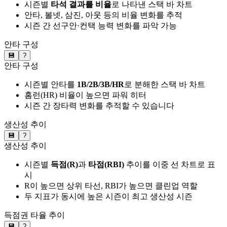
시즌별
타석 결과를 비율
로 나타낸 스택 바 차트
안타, 볼넷, 삼진, 아웃 등의 비율 변화를 추적
시즌 간 선구안·컨택 능력 변화를 파악 가능
안타 구성
💾
?
안타 구성
시즌별 안타를
1B/2B/3B/HR
로 분해한 스택 바 차트
홈런(HR) 비율이 높으면 파워 히터
시즌 간 장타력 변화를 추적할 수 있습니다
생산성 추이
💾
?
생산성 추이
시즌별
득점(R)
과
타점(RBI)
추이를 이중 선 차트로 표
시
R이 높으면 상위 타선, RBI가 높으면 클린업 역할
두 지표가 동시에 높은 시즌이 최고 생산성 시즌
득점권 타율 추이
💾
?