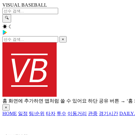
VISUAL BASEBALL
🔍
☀
☾
×
홈 화면에 추가하면 앱처럼 쓸 수 있어요
하단 공유 버튼 → ‘홈
×
HOME
일정
팀/순위
타자
투수
이동거리
관중
경기시간
DAILY