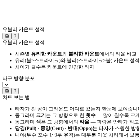
유불리 카운트 성적
💾
?
유불리 카운트 성적
시즌별
유리한 카운트
와
불리한 카운트
에서의 타율 비교
유리(볼>스트라이크)와 불리(스트라이크>볼) 카운트 성적
차이가 클수록 카운트에 민감한 타자
타구 방향 분포
💾
?
차트 보는 법
타자가 친 공이 그라운드 어디로 갔는지 한눈에 보여줍니
동그라미
크기
는 그 방향으로 친
횟수
— 많이 칠수록 크
동그라미
색
은 그 방향에서의
타율
— 파랑은 안타가 적고
당김(Pull)
·
중앙(Cent)
·
반대(Oppo)
는 타자가 스윙한 방
내야(투수·포수·1~3루·유격)는 대부분 아웃 처리돼서 보