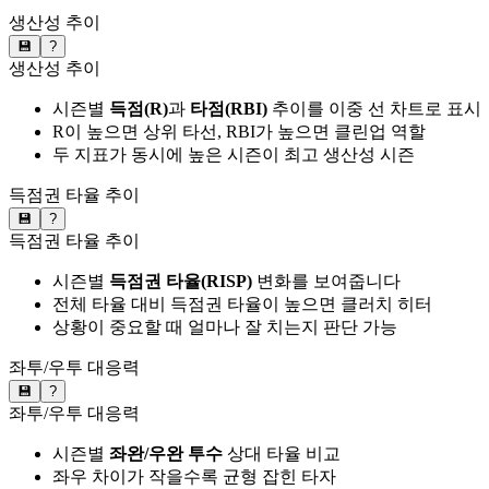
생산성 추이
💾
?
생산성 추이
시즌별
득점(R)
과
타점(RBI)
추이를 이중 선 차트로 표시
R이 높으면 상위 타선, RBI가 높으면 클린업 역할
두 지표가 동시에 높은 시즌이 최고 생산성 시즌
득점권 타율 추이
💾
?
득점권 타율 추이
시즌별
득점권 타율(RISP)
변화를 보여줍니다
전체 타율 대비 득점권 타율이 높으면 클러치 히터
상황이 중요할 때 얼마나 잘 치는지 판단 가능
좌투/우투 대응력
💾
?
좌투/우투 대응력
시즌별
좌완/우완 투수
상대 타율 비교
좌우 차이가 작을수록 균형 잡힌 타자