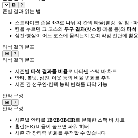
💾
?
존별 결과 읽는 법
스트라이크 존을
3×3
로 나눠 각 칸의 타율(빨강=잘 침 · 
칸을 누르면 그 코스의
투구 결과
(헛스윙·파울 등)와
타석
삼진·병살이 어느 코스에 몰리는지 보여 약점 진단에 활
타석 결과 분포
💾
?
타석 결과 분포
시즌별
타석 결과를 비율
로 나타낸 스택 바 차트
안타, 볼넷, 삼진, 아웃 등의 비율 변화를 추적
시즌 간 선구안·컨택 능력 변화를 파악 가능
안타 구성
💾
?
안타 구성
시즌별 안타를
1B/2B/3B/HR
로 분해한 스택 바 차트
홈런(HR) 비율이 높으면 파워 히터
시즌 간 장타력 변화를 추적할 수 있습니다