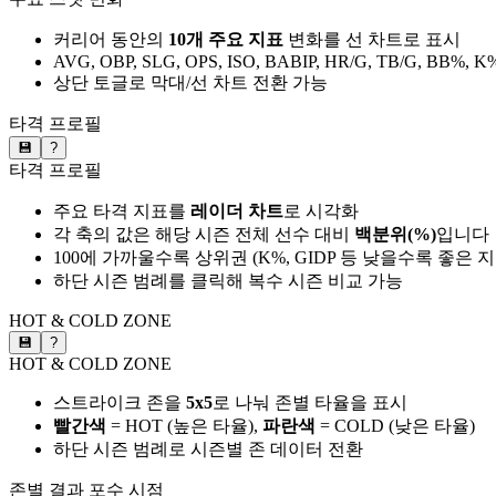
커리어 동안의
10개 주요 지표
변화를 선 차트로 표시
AVG, OBP, SLG, OPS, ISO, BABIP, HR/G, TB/G, BB%, K
상단 토글로 막대/선 차트 전환 가능
타격 프로필
💾
?
타격 프로필
주요 타격 지표를
레이더 차트
로 시각화
각 축의 값은 해당 시즌 전체 선수 대비
백분위(%)
입니다
100에 가까울수록 상위권 (K%, GIDP 등 낮을수록 좋은 
하단 시즌 범례를 클릭해 복수 시즌 비교 가능
HOT & COLD ZONE
💾
?
HOT & COLD ZONE
스트라이크 존을
5x5
로 나눠 존별 타율을 표시
빨간색
= HOT (높은 타율),
파란색
= COLD (낮은 타율)
하단 시즌 범례로 시즌별 존 데이터 전환
존별 결과
포수 시점