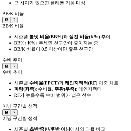
큰 차이가 있으면 플래툰 기용 대상
BB/K 비율
💾
?
BB/K 비율
시즌별
볼넷 비율(BB%)
과
삼진 비율(K%)
추이
BB%↑ K%↓ 추세면 선구안이 좋아지는 중
BB/K 비율이 0.5 이상이면 좋은 선구안
수비 추이
💾
?
수비 추이
시즌별
수비율(FPCT)
과
레인지팩터(RF)
이중 차트
파랑(좌축)
: 수비율,
주황(우축)
: 레인지팩터
RF가 높을수록 수비 범위가 넓은 선수
이닝 구간별 성적
💾
?
이닝 구간별 성적
시즌별
초반/중반/후반 이닝
에서의 타율 비교