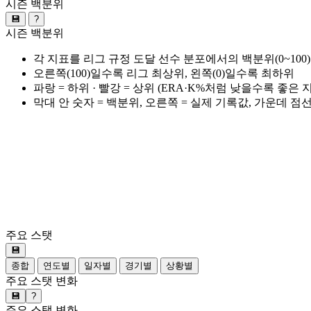
시즌 백분위
💾
?
시즌 백분위
각 지표를 리그 규정 도달 선수 분포에서의 백분위(0~100
오른쪽(100)일수록 리그 최상위, 왼쪽(0)일수록 최하위
파랑 = 하위 · 빨강 = 상위 (ERA·K%처럼 낮을수록 좋은
막대 안 숫자 = 백분위, 오른쪽 = 실제 기록값, 가운데 점
주요 스탯
💾
종합
연도별
일자별
경기별
상황별
주요 스탯 변화
💾
?
주요 스탯 변화