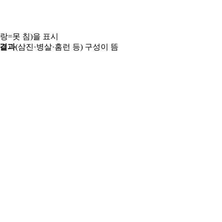
파랑=못 침)을 표시
 결과
(삼진·병살·홈런 등) 구성이 뜸
용