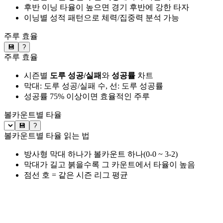
후반 이닝 타율이 높으면 경기 후반에 강한 타자
이닝별 성적 패턴으로 체력/집중력 분석 가능
주루 효율
💾
?
주루 효율
시즌별
도루 성공/실패
와
성공률
차트
막대: 도루 성공/실패 수, 선: 도루 성공률
성공률 75% 이상이면 효율적인 주루
볼카운트별 타율
💾
?
볼카운트별 타율 읽는 법
방사형 막대 하나가 볼카운트 하나(0-0 ~ 3-2)
막대가 길고 붉을수록 그 카운트에서 타율이 높음
점선 호 = 같은 시즌 리그 평균