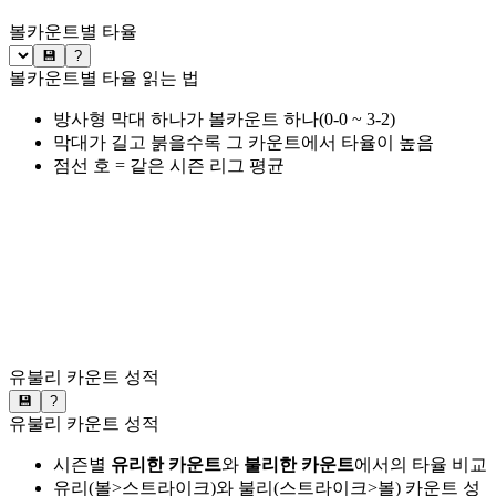
볼카운트별 타율
💾
?
볼카운트별 타율 읽는 법
방사형 막대 하나가 볼카운트 하나(0-0 ~ 3-2)
막대가 길고 붉을수록 그 카운트에서 타율이 높음
점선 호 = 같은 시즌 리그 평균
유불리 카운트 성적
💾
?
유불리 카운트 성적
시즌별
유리한 카운트
와
불리한 카운트
에서의 타율 비교
유리(볼>스트라이크)와 불리(스트라이크>볼) 카운트 성