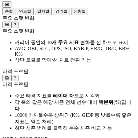
💾
종합
연도별
일자별
경기별
상황별
주요 스탯 변화
💾
?
주요 스탯 변화
커리어 동안의
10개 주요 지표
변화를 선 차트로 표시
AVG, OBP, SLG, OPS, ISO, BABIP, HR/G, TB/G, BB%,
K%
상단 토글로 막대/선 차트 전환 가능
타격 프로필
💾
?
타격 프로필
주요 타격 지표를
레이더 차트
로 시각화
각 축의 값은 해당 시즌 전체 선수 대비
백분위(%)
입니
다
100에 가까울수록 상위권 (K%, GIDP 등 낮을수록 좋은
지표는 역순 처리)
하단 시즌 범례를 클릭해 복수 시즌 비교 가능