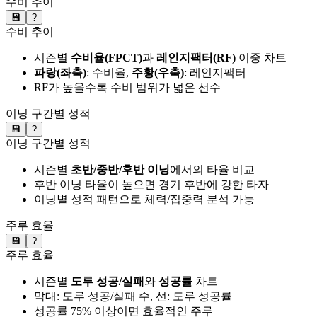
수비 추이
💾
?
수비 추이
시즌별
수비율(FPCT)
과
레인지팩터(RF)
이중 차트
파랑(좌축)
: 수비율,
주황(우축)
: 레인지팩터
RF가 높을수록 수비 범위가 넓은 선수
이닝 구간별 성적
💾
?
이닝 구간별 성적
시즌별
초반/중반/후반 이닝
에서의 타율 비교
후반 이닝 타율이 높으면 경기 후반에 강한 타자
이닝별 성적 패턴으로 체력/집중력 분석 가능
주루 효율
💾
?
주루 효율
시즌별
도루 성공/실패
와
성공률
차트
막대: 도루 성공/실패 수, 선: 도루 성공률
성공률 75% 이상이면 효율적인 주루