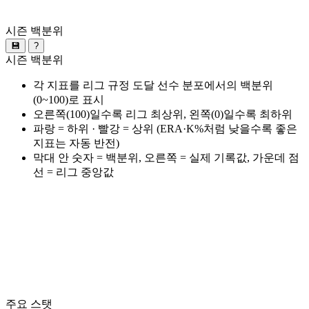
시즌 백분위
💾
?
시즌 백분위
각 지표를 리그 규정 도달 선수 분포에서의 백분위
(0~100)로 표시
오른쪽(100)일수록 리그 최상위, 왼쪽(0)일수록 최하위
파랑 = 하위 · 빨강 = 상위 (ERA·K%처럼 낮을수록 좋은
지표는 자동 반전)
막대 안 숫자 = 백분위, 오른쪽 = 실제 기록값, 가운데 점
선 = 리그 중앙값
주요 스탯