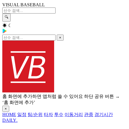
VISUAL BASEBALL
🔍
☀
☾
×
홈 화면에 추가하면 앱처럼 쓸 수 있어요
하단 공유 버튼 →
‘홈 화면에 추가’
×
HOME
일정
팀/순위
타자
투수
이동거리
관중
경기시간
DAILY
.