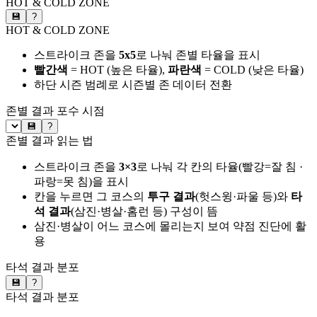
HOT & COLD ZONE
💾
?
HOT & COLD ZONE
스트라이크 존을
5x5
로 나눠 존별 타율을 표시
빨간색
= HOT (높은 타율),
파란색
= COLD (낮은 타율)
하단 시즌 범례로 시즌별 존 데이터 전환
존별 결과
포수 시점
💾
?
존별 결과 읽는 법
스트라이크 존을
3×3
로 나눠 각 칸의 타율(빨강=잘 침 ·
파랑=못 침)을 표시
칸을 누르면 그 코스의
투구 결과
(헛스윙·파울 등)와
타
석 결과
(삼진·병살·홈런 등) 구성이 뜸
삼진·병살이 어느 코스에 몰리는지 보여 약점 진단에 활
용
타석 결과 분포
💾
?
타석 결과 분포