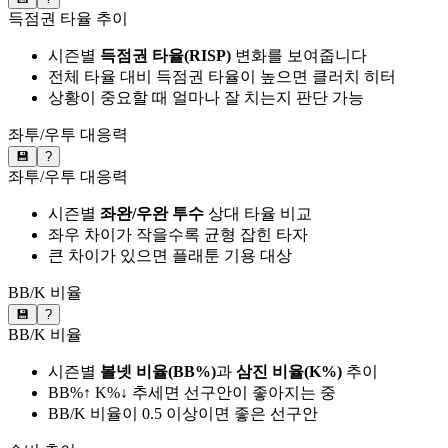
득점권 타율 추이
시즌별
득점권 타율(RISP)
변화를 보여줍니다
전체 타율 대비 득점권 타율이 높으면 클러치 히터
상황이 중요할 때 얼마나 잘 치는지 판단 가능
좌투/우투 대응력
💾
?
좌투/우투 대응력
시즌별
좌완/우완 투수
상대 타율 비교
좌우 차이가 작을수록 균형 잡힌 타자
큰 차이가 있으면 플래툰 기용 대상
BB/K 비율
💾
?
BB/K 비율
시즌별
볼넷 비율(BB%)
과
삼진 비율(K%)
추이
BB%↑ K%↓ 추세면 선구안이 좋아지는 중
BB/K 비율이 0.5 이상이면 좋은 선구안