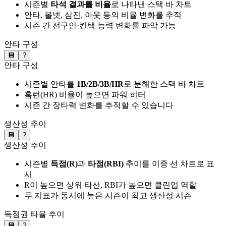
시즌별
타석 결과를 비율
로 나타낸 스택 바 차트
안타, 볼넷, 삼진, 아웃 등의 비율 변화를 추적
시즌 간 선구안·컨택 능력 변화를 파악 가능
안타 구성
💾
?
안타 구성
시즌별 안타를
1B/2B/3B/HR
로 분해한 스택 바 차트
홈런(HR) 비율이 높으면 파워 히터
시즌 간 장타력 변화를 추적할 수 있습니다
생산성 추이
💾
?
생산성 추이
시즌별
득점(R)
과
타점(RBI)
추이를 이중 선 차트로 표
시
R이 높으면 상위 타선, RBI가 높으면 클린업 역할
두 지표가 동시에 높은 시즌이 최고 생산성 시즌
득점권 타율 추이
💾
?