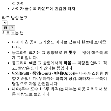
적 차이
차이가 클수록 카운트에 민감한 타자
타구 방향 분포
💾
?
차트 보는 법
타자가 친 공이 그라운드 어디로 갔는지 한눈에 보여줍
니다.
동그라미
크기
는 그 방향으로 친
횟수
— 많이 칠수록 크
게 그려집니다.
동그라미
색
은 그 방향에서의
타율
— 파랑은 안타가 적
고, 빨강은 안타가 많다는 뜻입니다.
당김(Pull)
·
중앙(Cent)
·
반대(Oppo)
는 타자가 스윙한 방
향 기준입니다. 우타자는 좌측이 당김, 좌타자는 우측이
당김으로 자동 반전됩니다.
내야(투수·포수·1~3루·유격)는 대부분 아웃 처리돼서 보
통 파랑으로 보입니다.