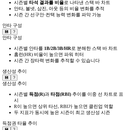
시즌별
타석 결과를 비율
로 나타낸 스택 바 차트
안타, 볼넷, 삼진, 아웃 등의 비율 변화를 추적
시즌 간 선구안·컨택 능력 변화를 파악 가능
안타 구성
💾
?
안타 구성
시즌별 안타를
1B/2B/3B/HR
로 분해한 스택 바 차트
홈런(HR) 비율이 높으면 파워 히터
시즌 간 장타력 변화를 추적할 수 있습니다
생산성 추이
💾
?
생산성 추이
시즌별
득점(R)
과
타점(RBI)
추이를 이중 선 차트로 표
시
R이 높으면 상위 타선, RBI가 높으면 클린업 역할
두 지표가 동시에 높은 시즌이 최고 생산성 시즌
득점권 타율 추이
💾
?