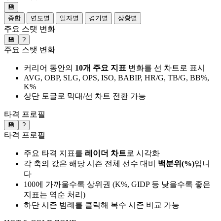
💾
종합
연도별
일자별
경기별
상황별
주요 스탯 변화
💾
?
주요 스탯 변화
커리어 동안의
10개 주요 지표
변화를 선 차트로 표시
AVG, OBP, SLG, OPS, ISO, BABIP, HR/G, TB/G, BB%,
K%
상단 토글로 막대/선 차트 전환 가능
타격 프로필
💾
?
타격 프로필
주요 타격 지표를
레이더 차트
로 시각화
각 축의 값은 해당 시즌 전체 선수 대비
백분위(%)
입니
다
100에 가까울수록 상위권 (K%, GIDP 등 낮을수록 좋은
지표는 역순 처리)
하단 시즌 범례를 클릭해 복수 시즌 비교 가능