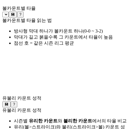
볼카운트별 타율
💾
?
볼카운트별 타율 읽는 법
방사형 막대 하나가 볼카운트 하나(0-0 ~ 3-2)
막대가 길고 붉을수록 그 카운트에서 타율이 높음
점선 호 = 같은 시즌 리그 평균
유불리 카운트 성적
💾
?
유불리 카운트 성적
시즌별
유리한 카운트
와
불리한 카운트
에서의 타율 비교
유리(볼>스트라이크)와 불리(스트라이크>볼) 카운트 성