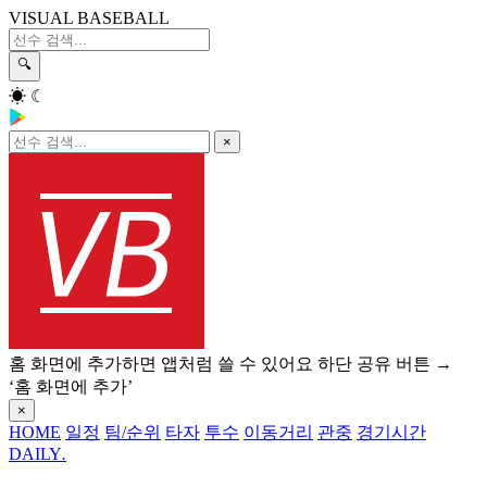
VISUAL BASEBALL
🔍
☀
☾
×
홈 화면에 추가하면 앱처럼 쓸 수 있어요
하단 공유 버튼 →
‘홈 화면에 추가’
×
HOME
일정
팀/순위
타자
투수
이동거리
관중
경기시간
DAILY
.