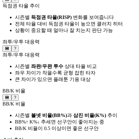
득점권 타율 추이
시즌별
득점권 타율(RISP)
변화를 보여줍니다
전체 타율 대비 득점권 타율이 높으면 클러치 히터
상황이 중요할 때 얼마나 잘 치는지 판단 가능
좌투/우투 대응력
💾
?
좌투/우투 대응력
시즌별
좌완/우완 투수
상대 타율 비교
좌우 차이가 작을수록 균형 잡힌 타자
큰 차이가 있으면 플래툰 기용 대상
BB/K 비율
💾
?
BB/K 비율
시즌별
볼넷 비율(BB%)
과
삼진 비율(K%)
추이
BB%↑ K%↓ 추세면 선구안이 좋아지는 중
BB/K 비율이 0.5 이상이면 좋은 선구안