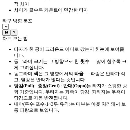
적 차이
차이가 클수록 카운트에 민감한 타자
타구 방향 분포
💾
?
차트 보는 법
타자가 친 공이 그라운드 어디로 갔는지 한눈에 보여줍
니다.
동그라미
크기
는 그 방향으로 친
횟수
— 많이 칠수록 크
게 그려집니다.
동그라미
색
은 그 방향에서의
타율
— 파랑은 안타가 적
고, 빨강은 안타가 많다는 뜻입니다.
당김(Pull)
·
중앙(Cent)
·
반대(Oppo)
는 타자가 스윙한 방
향 기준입니다. 우타자는 좌측이 당김, 좌타자는 우측이
당김으로 자동 반전됩니다.
내야(투수·포수·1~3루·유격)는 대부분 아웃 처리돼서 보
통 파랑으로 보입니다.