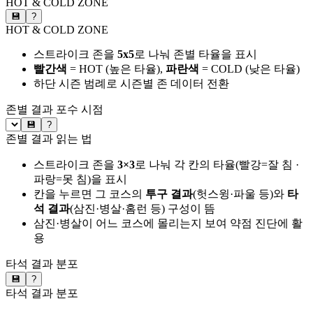
HOT & COLD ZONE
💾
?
HOT & COLD ZONE
스트라이크 존을
5x5
로 나눠 존별 타율을 표시
빨간색
= HOT (높은 타율),
파란색
= COLD (낮은 타율)
하단 시즌 범례로 시즌별 존 데이터 전환
존별 결과
포수 시점
💾
?
존별 결과 읽는 법
스트라이크 존을
3×3
로 나눠 각 칸의 타율(빨강=잘 침 ·
파랑=못 침)을 표시
칸을 누르면 그 코스의
투구 결과
(헛스윙·파울 등)와
타
석 결과
(삼진·병살·홈런 등) 구성이 뜸
삼진·병살이 어느 코스에 몰리는지 보여 약점 진단에 활
용
타석 결과 분포
💾
?
타석 결과 분포