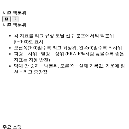
시즌 백분위
💾
?
시즌 백분위
각 지표를 리그 규정 도달 선수 분포에서의 백분위
(0~100)로 표시
오른쪽(100)일수록 리그 최상위, 왼쪽(0)일수록 최하위
파랑 = 하위 · 빨강 = 상위 (ERA·K%처럼 낮을수록 좋은
지표는 자동 반전)
막대 안 숫자 = 백분위, 오른쪽 = 실제 기록값, 가운데 점
선 = 리그 중앙값
주요 스탯