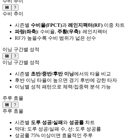
수비 추이
💾
?
수비 추이
시즌별
수비율(FPCT)
과
레인지팩터(RF)
이중 차트
파랑(좌축)
: 수비율,
주황(우축)
: 레인지팩터
RF가 높을수록 수비 범위가 넓은 선수
이닝 구간별 성적
💾
?
이닝 구간별 성적
시즌별
초반/중반/후반 이닝
에서의 타율 비교
후반 이닝 타율이 높으면 경기 후반에 강한 타자
이닝별 성적 패턴으로 체력/집중력 분석 가능
주루 효율
💾
?
주루 효율
시즌별
도루 성공/실패
와
성공률
차트
막대: 도루 성공/실패 수, 선: 도루 성공률
성공률 75% 이상이면 효율적인 주루