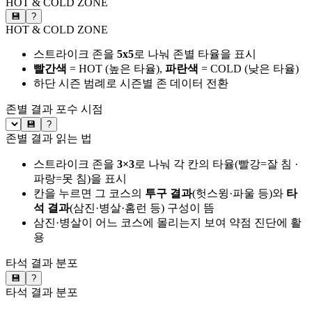
HOT & COLD ZONE
💾
?
HOT & COLD ZONE
스트라이크 존을
5x5
로 나눠 존별 타율을 표시
빨간색
= HOT (높은 타율),
파란색
= COLD (낮은 타율)
하단 시즌 범례로 시즌별 존 데이터 전환
존별 결과
포수 시점
💾
?
존별 결과 읽는 법
스트라이크 존을
3×3
로 나눠 각 칸의 타율(빨강=잘 침 ·
파랑=못 침)을 표시
칸을 누르면 그 코스의
투구 결과
(헛스윙·파울 등)와
타
석 결과
(삼진·병살·홈런 등) 구성이 뜸
삼진·병살이 어느 코스에 몰리는지 보여 약점 진단에 활
용
타석 결과 분포
💾
?
타석 결과 분포