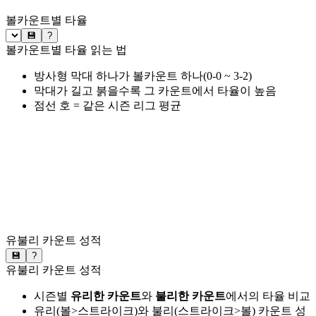
볼카운트별 타율
💾
?
볼카운트별 타율 읽는 법
방사형 막대 하나가 볼카운트 하나(0-0 ~ 3-2)
막대가 길고 붉을수록 그 카운트에서 타율이 높음
점선 호 = 같은 시즌 리그 평균
유불리 카운트 성적
💾
?
유불리 카운트 성적
시즌별
유리한 카운트
와
불리한 카운트
에서의 타율 비교
유리(볼>스트라이크)와 불리(스트라이크>볼) 카운트 성