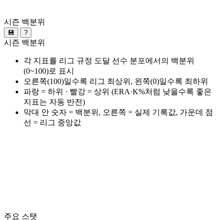
시즌 백분위
💾
?
시즌 백분위
각 지표를 리그 규정 도달 선수 분포에서의 백분위
(0~100)로 표시
오른쪽(100)일수록 리그 최상위, 왼쪽(0)일수록 최하위
파랑 = 하위 · 빨강 = 상위 (ERA·K%처럼 낮을수록 좋은
지표는 자동 반전)
막대 안 숫자 = 백분위, 오른쪽 = 실제 기록값, 가운데 점
선 = 리그 중앙값
주요 스탯