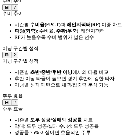
수비 추이
💾
?
수비 추이
시즌별
수비율(FPCT)
과
레인지팩터(RF)
이중 차트
파랑(좌축)
: 수비율,
주황(우축)
: 레인지팩터
RF가 높을수록 수비 범위가 넓은 선수
이닝 구간별 성적
💾
?
이닝 구간별 성적
시즌별
초반/중반/후반 이닝
에서의 타율 비교
후반 이닝 타율이 높으면 경기 후반에 강한 타자
이닝별 성적 패턴으로 체력/집중력 분석 가능
주루 효율
💾
?
주루 효율
시즌별
도루 성공/실패
와
성공률
차트
막대: 도루 성공/실패 수, 선: 도루 성공률
성공률 75% 이상이면 효율적인 주루