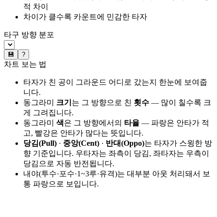
적 차이
차이가 클수록 카운트에 민감한 타자
타구 방향 분포
💾
?
차트 보는 법
타자가 친 공이 그라운드 어디로 갔는지 한눈에 보여줍
니다.
동그라미
크기
는 그 방향으로 친
횟수
— 많이 칠수록 크
게 그려집니다.
동그라미
색
은 그 방향에서의
타율
— 파랑은 안타가 적
고, 빨강은 안타가 많다는 뜻입니다.
당김(Pull)
·
중앙(Cent)
·
반대(Oppo)
는 타자가 스윙한 방
향 기준입니다. 우타자는 좌측이 당김, 좌타자는 우측이
당김으로 자동 반전됩니다.
내야(투수·포수·1~3루·유격)는 대부분 아웃 처리돼서 보
통 파랑으로 보입니다.