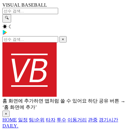
VISUAL BASEBALL
🔍
☀
☾
×
홈 화면에 추가하면 앱처럼 쓸 수 있어요
하단 공유 버튼 →
‘홈 화면에 추가’
×
HOME
일정
팀/순위
타자
투수
이동거리
관중
경기시간
DAILY
.