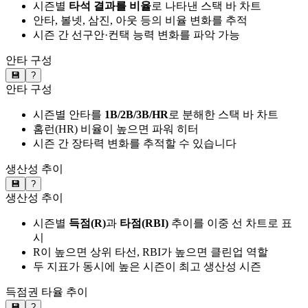
시즌별
타석 결과를 비율
로 나타낸 스택 바 차트
안타, 볼넷, 삼진, 아웃 등의 비율 변화를 추적
시즌 간 선구안·컨택 능력 변화를 파악 가능
안타 구성
💾
?
안타 구성
시즌별 안타를
1B/2B/3B/HR
로 분해한 스택 바 차트
홈런(HR) 비율이 높으면 파워 히터
시즌 간 장타력 변화를 추적할 수 있습니다
생산성 추이
💾
?
생산성 추이
시즌별
득점(R)
과
타점(RBI)
추이를 이중 선 차트로 표
시
R이 높으면 상위 타선, RBI가 높으면 클린업 역할
두 지표가 동시에 높은 시즌이 최고 생산성 시즌
득점권 타율 추이
💾
?