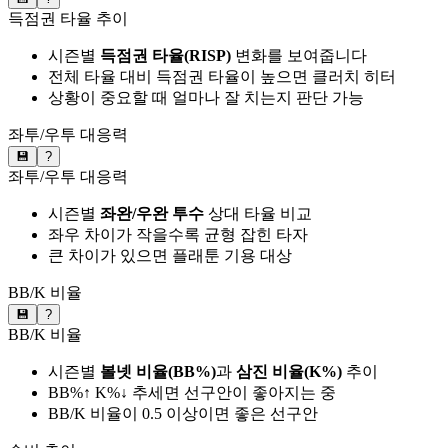
득점권 타율 추이
시즌별
득점권 타율(RISP)
변화를 보여줍니다
전체 타율 대비 득점권 타율이 높으면 클러치 히터
상황이 중요할 때 얼마나 잘 치는지 판단 가능
좌투/우투 대응력
💾
?
좌투/우투 대응력
시즌별
좌완/우완 투수
상대 타율 비교
좌우 차이가 작을수록 균형 잡힌 타자
큰 차이가 있으면 플래툰 기용 대상
BB/K 비율
💾
?
BB/K 비율
시즌별
볼넷 비율(BB%)
과
삼진 비율(K%)
추이
BB%↑ K%↓ 추세면 선구안이 좋아지는 중
BB/K 비율이 0.5 이상이면 좋은 선구안