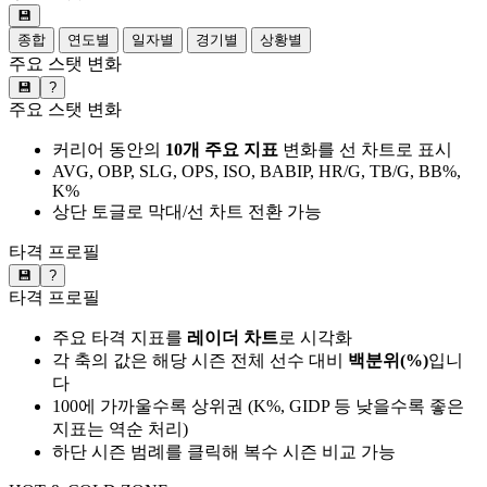
💾
종합
연도별
일자별
경기별
상황별
주요 스탯 변화
💾
?
주요 스탯 변화
커리어 동안의
10개 주요 지표
변화를 선 차트로 표시
AVG, OBP, SLG, OPS, ISO, BABIP, HR/G, TB/G, BB%,
K%
상단 토글로 막대/선 차트 전환 가능
타격 프로필
💾
?
타격 프로필
주요 타격 지표를
레이더 차트
로 시각화
각 축의 값은 해당 시즌 전체 선수 대비
백분위(%)
입니
다
100에 가까울수록 상위권 (K%, GIDP 등 낮을수록 좋은
지표는 역순 처리)
하단 시즌 범례를 클릭해 복수 시즌 비교 가능