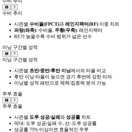
수비 추이
💾
?
수비 추이
시즌별
수비율(FPCT)
과
레인지팩터(RF)
이중 차트
파랑(좌축)
: 수비율,
주황(우축)
: 레인지팩터
RF가 높을수록 수비 범위가 넓은 선수
이닝 구간별 성적
💾
?
이닝 구간별 성적
시즌별
초반/중반/후반 이닝
에서의 타율 비교
후반 이닝 타율이 높으면 경기 후반에 강한 타자
이닝별 성적 패턴으로 체력/집중력 분석 가능
주루 효율
💾
?
주루 효율
시즌별
도루 성공/실패
와
성공률
차트
막대: 도루 성공/실패 수, 선: 도루 성공률
성공률 75% 이상이면 효율적인 주루