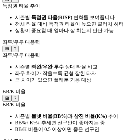
득점권 타율 추이
시즌별
득점권 타율(RISP)
변화를 보여줍니다
전체 타율 대비 득점권 타율이 높으면 클러치 히터
상황이 중요할 때 얼마나 잘 치는지 판단 가능
좌투/우투 대응력
💾
?
좌투/우투 대응력
시즌별
좌완/우완 투수
상대 타율 비교
좌우 차이가 작을수록 균형 잡힌 타자
큰 차이가 있으면 플래툰 기용 대상
BB/K 비율
💾
?
BB/K 비율
시즌별
볼넷 비율(BB%)
과
삼진 비율(K%)
추이
BB%↑ K%↓ 추세면 선구안이 좋아지는 중
BB/K 비율이 0.5 이상이면 좋은 선구안