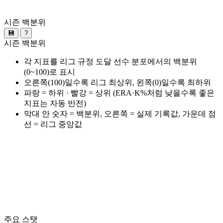
시즌 백분위
💾
?
시즌 백분위
각 지표를 리그 규정 도달 선수 분포에서의 백분위
(0~100)로 표시
오른쪽(100)일수록 리그 최상위, 왼쪽(0)일수록 최하위
파랑 = 하위 · 빨강 = 상위 (ERA·K%처럼 낮을수록 좋은
지표는 자동 반전)
막대 안 숫자 = 백분위, 오른쪽 = 실제 기록값, 가운데 점
선 = 리그 중앙값
주요 스탯