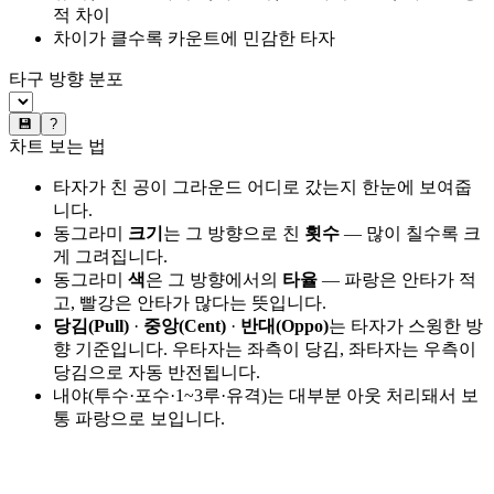
적 차이
차이가 클수록 카운트에 민감한 타자
타구 방향 분포
💾
?
차트 보는 법
타자가 친 공이 그라운드 어디로 갔는지 한눈에 보여줍
니다.
동그라미
크기
는 그 방향으로 친
횟수
— 많이 칠수록 크
게 그려집니다.
동그라미
색
은 그 방향에서의
타율
— 파랑은 안타가 적
고, 빨강은 안타가 많다는 뜻입니다.
당김(Pull)
·
중앙(Cent)
·
반대(Oppo)
는 타자가 스윙한 방
향 기준입니다. 우타자는 좌측이 당김, 좌타자는 우측이
당김으로 자동 반전됩니다.
내야(투수·포수·1~3루·유격)는 대부분 아웃 처리돼서 보
통 파랑으로 보입니다.