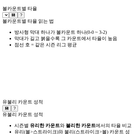
볼카운트별 타율
💾
?
볼카운트별 타율 읽는 법
방사형 막대 하나가 볼카운트 하나(0-0 ~ 3-2)
막대가 길고 붉을수록 그 카운트에서 타율이 높음
점선 호 = 같은 시즌 리그 평균
유불리 카운트 성적
💾
?
유불리 카운트 성적
시즌별
유리한 카운트
와
불리한 카운트
에서의 타율 비교
유리(볼>스트라이크)와 불리(스트라이크>볼) 카운트 성