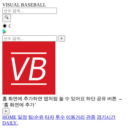
VISUAL BASEBALL
🔍
☀
☾
×
홈 화면에 추가하면 앱처럼 쓸 수 있어요
하단 공유 버튼 →
‘홈 화면에 추가’
×
HOME
일정
팀/순위
타자
투수
이동거리
관중
경기시간
DAILY
.