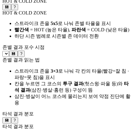
HOT & COLD ZONE
💾
?
HOT & COLD ZONE
스트라이크 존을
5x5
로 나눠 존별 타율을 표시
빨간색
= HOT (높은 타율),
파란색
= COLD (낮은 타율)
하단 시즌 범례로 시즌별 존 데이터 전환
존별 결과
포수 시점
💾
?
존별 결과 읽는 법
스트라이크 존을
3×3
로 나눠 각 칸의 타율(빨강=잘 침 ·
파랑=못 침)을 표시
칸을 누르면 그 코스의
투구 결과
(헛스윙·파울 등)와
타
석 결과
(삼진·병살·홈런 등) 구성이 뜸
삼진·병살이 어느 코스에 몰리는지 보여 약점 진단에 활
용
타석 결과 분포
💾
?
타석 결과 분포