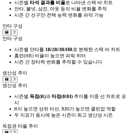
시즌별
타석 결과를 비율
로 나타낸 스택 바 차트
안타, 볼넷, 삼진, 아웃 등의 비율 변화를 추적
시즌 간 선구안·컨택 능력 변화를 파악 가능
안타 구성
💾
?
안타 구성
시즌별 안타를
1B/2B/3B/HR
로 분해한 스택 바 차트
홈런(HR) 비율이 높으면 파워 히터
시즌 간 장타력 변화를 추적할 수 있습니다
생산성 추이
💾
?
생산성 추이
시즌별
득점(R)
과
타점(RBI)
추이를 이중 선 차트로 표
시
R이 높으면 상위 타선, RBI가 높으면 클린업 역할
두 지표가 동시에 높은 시즌이 최고 생산성 시즌
득점권 타율 추이
💾
?