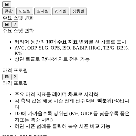
💾
종합
연도별
일자별
경기별
상황별
주요 스탯 변화
💾
?
주요 스탯 변화
커리어 동안의
10개 주요 지표
변화를 선 차트로 표시
AVG, OBP, SLG, OPS, ISO, BABIP, HR/G, TB/G, BB%,
K%
상단 토글로 막대/선 차트 전환 가능
타격 프로필
💾
?
타격 프로필
주요 타격 지표를
레이더 차트
로 시각화
각 축의 값은 해당 시즌 전체 선수 대비
백분위(%)
입니
다
100에 가까울수록 상위권 (K%, GIDP 등 낮을수록 좋은
지표는 역순 처리)
하단 시즌 범례를 클릭해 복수 시즌 비교 가능