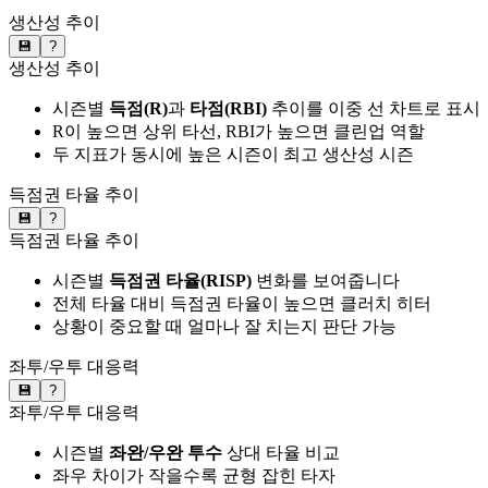
생산성 추이
💾
?
생산성 추이
시즌별
득점(R)
과
타점(RBI)
추이를 이중 선 차트로 표시
R이 높으면 상위 타선, RBI가 높으면 클린업 역할
두 지표가 동시에 높은 시즌이 최고 생산성 시즌
득점권 타율 추이
💾
?
득점권 타율 추이
시즌별
득점권 타율(RISP)
변화를 보여줍니다
전체 타율 대비 득점권 타율이 높으면 클러치 히터
상황이 중요할 때 얼마나 잘 치는지 판단 가능
좌투/우투 대응력
💾
?
좌투/우투 대응력
시즌별
좌완/우완 투수
상대 타율 비교
좌우 차이가 작을수록 균형 잡힌 타자