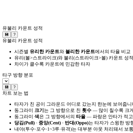
유불리 카운트 성적
💾
?
유불리 카운트 성적
시즌별
유리한 카운트
와
불리한 카운트
에서의 타율 비교
유리(볼>스트라이크)와 불리(스트라이크>볼) 카운트 성적
차이가 클수록 카운트에 민감한 타자
타구 방향 분포
💾
?
차트 보는 법
타자가 친 공이 그라운드 어디로 갔는지 한눈에 보여줍니
동그라미
크기
는 그 방향으로 친
횟수
— 많이 칠수록 크
동그라미
색
은 그 방향에서의
타율
— 파랑은 안타가 적고
당김(Pull)
·
중앙(Cent)
·
반대(Oppo)
는 타자가 스윙한 방
내야(투수·포수·1~3루·유격)는 대부분 아웃 처리돼서 보