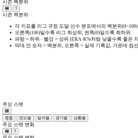
시즌 백분위
💾
?
시즌 백분위
각 지표를 리그 규정 도달 선수 분포에서의 백분위(0~100
오른쪽(100)일수록 리그 최상위, 왼쪽(0)일수록 최하위
파랑 = 하위 · 빨강 = 상위 (ERA·K%처럼 낮을수록 좋은
막대 안 숫자 = 백분위, 오른쪽 = 실제 기록값, 가운데 점
주요 스탯
💾
종합
연도별
일자별
경기별
상황별
주요 스탯 변화
💾
?
주요 스탯 변화