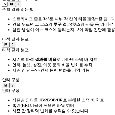
💾
?
존별 결과 읽는 법
스트라이크 존을
3×3
로 나눠 각 칸의 타율(빨강=잘 침 · 
칸을 누르면 그 코스의
투구 결과
(헛스윙·파울 등)와
타석
삼진·병살이 어느 코스에 몰리는지 보여 약점 진단에 활
타석 결과 분포
💾
?
타석 결과 분포
시즌별
타석 결과를 비율
로 나타낸 스택 바 차트
안타, 볼넷, 삼진, 아웃 등의 비율 변화를 추적
시즌 간 선구안·컨택 능력 변화를 파악 가능
안타 구성
💾
?
안타 구성
시즌별 안타를
1B/2B/3B/HR
로 분해한 스택 바 차트
홈런(HR) 비율이 높으면 파워 히터
시즌 간 장타력 변화를 추적할 수 있습니다