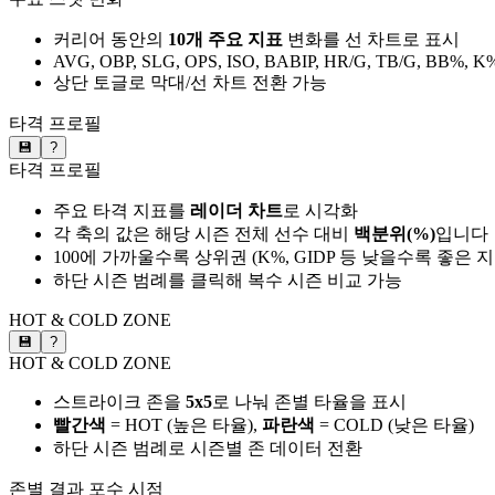
커리어 동안의
10개 주요 지표
변화를 선 차트로 표시
AVG, OBP, SLG, OPS, ISO, BABIP, HR/G, TB/G, BB%, K
상단 토글로 막대/선 차트 전환 가능
타격 프로필
💾
?
타격 프로필
주요 타격 지표를
레이더 차트
로 시각화
각 축의 값은 해당 시즌 전체 선수 대비
백분위(%)
입니다
100에 가까울수록 상위권 (K%, GIDP 등 낮을수록 좋은 
하단 시즌 범례를 클릭해 복수 시즌 비교 가능
HOT & COLD ZONE
💾
?
HOT & COLD ZONE
스트라이크 존을
5x5
로 나눠 존별 타율을 표시
빨간색
= HOT (높은 타율),
파란색
= COLD (낮은 타율)
하단 시즌 범례로 시즌별 존 데이터 전환
존별 결과
포수 시점