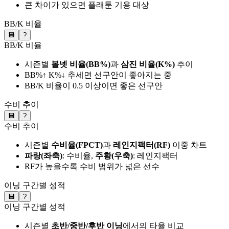
큰 차이가 있으면 플래툰 기용 대상
BB/K 비율
💾
?
BB/K 비율
시즌별
볼넷 비율(BB%)
과
삼진 비율(K%)
추이
BB%↑ K%↓ 추세면 선구안이 좋아지는 중
BB/K 비율이 0.5 이상이면 좋은 선구안
수비 추이
💾
?
수비 추이
시즌별
수비율(FPCT)
과
레인지팩터(RF)
이중 차트
파랑(좌축)
: 수비율,
주황(우축)
: 레인지팩터
RF가 높을수록 수비 범위가 넓은 선수
이닝 구간별 성적
💾
?
이닝 구간별 성적
시즌별
초반/중반/후반 이닝
에서의 타율 비교