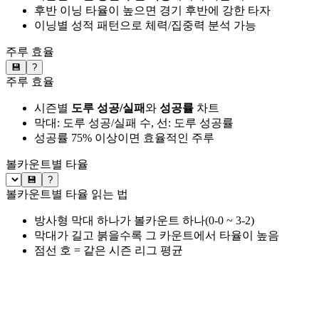
후반 이닝 타율이 높으면 경기 후반에 강한 타자
이닝별 성적 패턴으로 체력/집중력 분석 가능
주루 효율
💾
?
주루 효율
시즌별
도루 성공/실패
와
성공률
차트
막대: 도루 성공/실패 수, 선: 도루 성공률
성공률 75% 이상이면 효율적인 주루
볼카운트별 타율
💾
?
볼카운트별 타율 읽는 법
방사형 막대 하나가 볼카운트 하나(0-0 ~ 3-2)
막대가 길고 붉을수록 그 카운트에서 타율이 높음
점선 호 = 같은 시즌 리그 평균