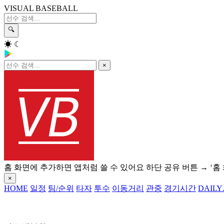
VISUAL BASEBALL
🔍
☀
☾
×
홈 화면에 추가하면 앱처럼 쓸 수 있어요
하단 공유 버튼 → ‘홈
×
HOME
일정
팀/순위
타자
투수
이동거리
관중
경기시간
DAILY