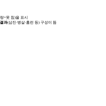
파랑=못 침)을 표시
 결과
(삼진·병살·홈런 등) 구성이 뜸
용