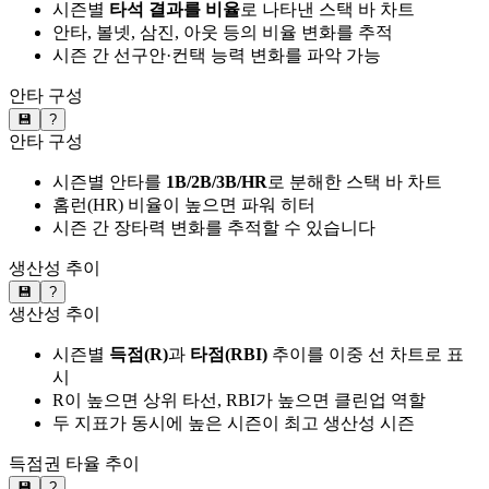
시즌별
타석 결과를 비율
로 나타낸 스택 바 차트
안타, 볼넷, 삼진, 아웃 등의 비율 변화를 추적
시즌 간 선구안·컨택 능력 변화를 파악 가능
안타 구성
💾
?
안타 구성
시즌별 안타를
1B/2B/3B/HR
로 분해한 스택 바 차트
홈런(HR) 비율이 높으면 파워 히터
시즌 간 장타력 변화를 추적할 수 있습니다
생산성 추이
💾
?
생산성 추이
시즌별
득점(R)
과
타점(RBI)
추이를 이중 선 차트로 표
시
R이 높으면 상위 타선, RBI가 높으면 클린업 역할
두 지표가 동시에 높은 시즌이 최고 생산성 시즌
득점권 타율 추이
💾
?