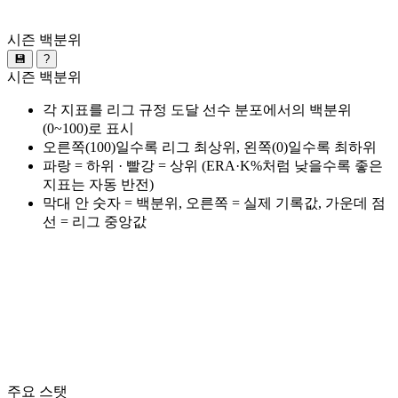
시즌 백분위
💾
?
시즌 백분위
각 지표를 리그 규정 도달 선수 분포에서의 백분위
(0~100)로 표시
오른쪽(100)일수록 리그 최상위, 왼쪽(0)일수록 최하위
파랑 = 하위 · 빨강 = 상위 (ERA·K%처럼 낮을수록 좋은
지표는 자동 반전)
막대 안 숫자 = 백분위, 오른쪽 = 실제 기록값, 가운데 점
선 = 리그 중앙값
주요 스탯