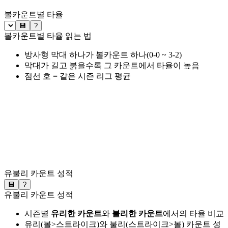
볼카운트별 타율
💾
?
볼카운트별 타율 읽는 법
방사형 막대 하나가 볼카운트 하나(0-0 ~ 3-2)
막대가 길고 붉을수록 그 카운트에서 타율이 높음
점선 호 = 같은 시즌 리그 평균
유불리 카운트 성적
💾
?
유불리 카운트 성적
시즌별
유리한 카운트
와
불리한 카운트
에서의 타율 비교
유리(볼>스트라이크)와 불리(스트라이크>볼) 카운트 성