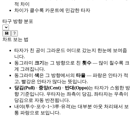
적 차이
차이가 클수록 카운트에 민감한 타자
타구 방향 분포
💾
?
차트 보는 법
타자가 친 공이 그라운드 어디로 갔는지 한눈에 보여줍
니다.
동그라미
크기
는 그 방향으로 친
횟수
— 많이 칠수록 크
게 그려집니다.
동그라미
색
은 그 방향에서의
타율
— 파랑은 안타가 적
고, 빨강은 안타가 많다는 뜻입니다.
당김(Pull)
·
중앙(Cent)
·
반대(Oppo)
는 타자가 스윙한 방
향 기준입니다. 우타자는 좌측이 당김, 좌타자는 우측이
당김으로 자동 반전됩니다.
내야(투수·포수·1~3루·유격)는 대부분 아웃 처리돼서 보
통 파랑으로 보입니다.