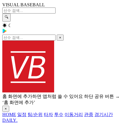
VISUAL BASEBALL
🔍
☀
☾
×
홈 화면에 추가하면 앱처럼 쓸 수 있어요
하단 공유 버튼 →
‘홈 화면에 추가’
×
HOME
일정
팀/순위
타자
투수
이동거리
관중
경기시간
DAILY
.