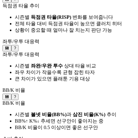
득점권 타율 추이
시즌별
득점권 타율(RISP)
변화를 보여줍니다
전체 타율 대비 득점권 타율이 높으면 클러치 히터
상황이 중요할 때 얼마나 잘 치는지 판단 가능
좌투/우투 대응력
💾
?
좌투/우투 대응력
시즌별
좌완/우완 투수
상대 타율 비교
좌우 차이가 작을수록 균형 잡힌 타자
큰 차이가 있으면 플래툰 기용 대상
BB/K 비율
💾
?
BB/K 비율
시즌별
볼넷 비율(BB%)
과
삼진 비율(K%)
추이
BB%↑ K%↓ 추세면 선구안이 좋아지는 중
BB/K 비율이 0.5 이상이면 좋은 선구안