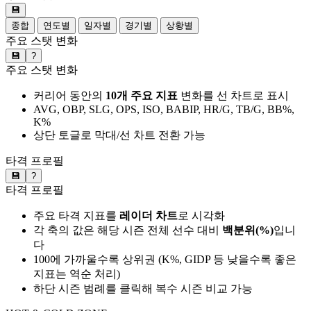
💾
종합
연도별
일자별
경기별
상황별
주요 스탯 변화
💾
?
주요 스탯 변화
커리어 동안의
10개 주요 지표
변화를 선 차트로 표시
AVG, OBP, SLG, OPS, ISO, BABIP, HR/G, TB/G, BB%,
K%
상단 토글로 막대/선 차트 전환 가능
타격 프로필
💾
?
타격 프로필
주요 타격 지표를
레이더 차트
로 시각화
각 축의 값은 해당 시즌 전체 선수 대비
백분위(%)
입니
다
100에 가까울수록 상위권 (K%, GIDP 등 낮을수록 좋은
지표는 역순 처리)
하단 시즌 범례를 클릭해 복수 시즌 비교 가능