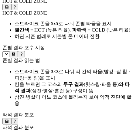
HOT & COLD ZONE
💾
?
HOT & COLD ZONE
스트라이크 존을
5x5
로 나눠 존별 타율을 표시
빨간색
= HOT (높은 타율),
파란색
= COLD (낮은 타율)
하단 시즌 범례로 시즌별 존 데이터 전환
존별 결과
포수 시점
💾
?
존별 결과 읽는 법
스트라이크 존을
3×3
로 나눠 각 칸의 타율(빨강=잘 침 ·
파랑=못 침)을 표시
칸을 누르면 그 코스의
투구 결과
(헛스윙·파울 등)와
타
석 결과
(삼진·병살·홈런 등) 구성이 뜸
삼진·병살이 어느 코스에 몰리는지 보여 약점 진단에 활
용
타석 결과 분포
💾
?
타석 결과 분포