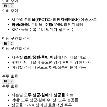
수비 추이
💾
?
수비 추이
시즌별
수비율(FPCT)
과
레인지팩터(RF)
이중 차트
파랑(좌축)
: 수비율,
주황(우축)
: 레인지팩터
RF가 높을수록 수비 범위가 넓은 선수
이닝 구간별 성적
💾
?
이닝 구간별 성적
시즌별
초반/중반/후반 이닝
에서의 타율 비교
후반 이닝 타율이 높으면 경기 후반에 강한 타자
이닝별 성적 패턴으로 체력/집중력 분석 가능
주루 효율
💾
?
주루 효율
시즌별
도루 성공/실패
와
성공률
차트
막대: 도루 성공/실패 수, 선: 도루 성공률
성공률 75% 이상이면 효율적인 주루