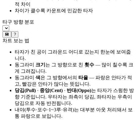
적 차이
차이가 클수록 카운트에 민감한 타자
타구 방향 분포
💾
?
차트 보는 법
타자가 친 공이 그라운드 어디로 갔는지 한눈에 보여줍
니다.
동그라미
크기
는 그 방향으로 친
횟수
— 많이 칠수록 크
게 그려집니다.
동그라미
색
은 그 방향에서의
타율
— 파랑은 안타가 적
고, 빨강은 안타가 많다는 뜻입니다.
당김(Pull)
·
중앙(Cent)
·
반대(Oppo)
는 타자가 스윙한 방
향 기준입니다. 우타자는 좌측이 당김, 좌타자는 우측이
당김으로 자동 반전됩니다.
내야(투수·포수·1~3루·유격)는 대부분 아웃 처리돼서 보
통 파랑으로 보입니다.