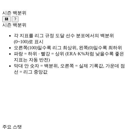
시즌 백분위
💾
?
시즌 백분위
각 지표를 리그 규정 도달 선수 분포에서의 백분위
(0~100)로 표시
오른쪽(100)일수록 리그 최상위, 왼쪽(0)일수록 최하위
파랑 = 하위 · 빨강 = 상위 (ERA·K%처럼 낮을수록 좋은
지표는 자동 반전)
막대 안 숫자 = 백분위, 오른쪽 = 실제 기록값, 가운데 점
선 = 리그 중앙값
주요 스탯