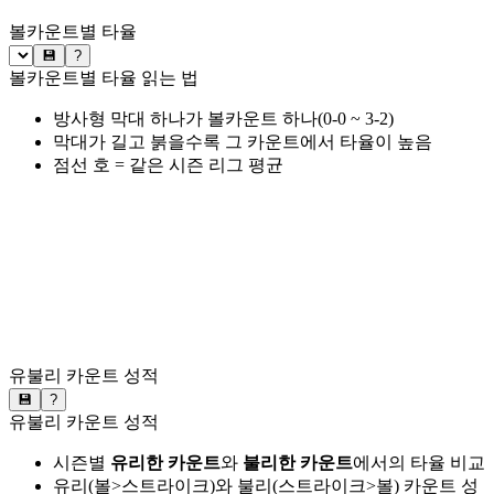
볼카운트별 타율
💾
?
볼카운트별 타율 읽는 법
방사형 막대 하나가 볼카운트 하나(0-0 ~ 3-2)
막대가 길고 붉을수록 그 카운트에서 타율이 높음
점선 호 = 같은 시즌 리그 평균
유불리 카운트 성적
💾
?
유불리 카운트 성적
시즌별
유리한 카운트
와
불리한 카운트
에서의 타율 비교
유리(볼>스트라이크)와 불리(스트라이크>볼) 카운트 성