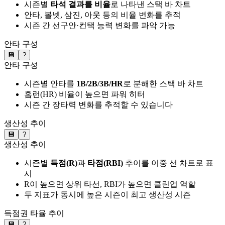
시즌별
타석 결과를 비율
로 나타낸 스택 바 차트
안타, 볼넷, 삼진, 아웃 등의 비율 변화를 추적
시즌 간 선구안·컨택 능력 변화를 파악 가능
안타 구성
💾
?
안타 구성
시즌별 안타를
1B/2B/3B/HR
로 분해한 스택 바 차트
홈런(HR) 비율이 높으면 파워 히터
시즌 간 장타력 변화를 추적할 수 있습니다
생산성 추이
💾
?
생산성 추이
시즌별
득점(R)
과
타점(RBI)
추이를 이중 선 차트로 표
시
R이 높으면 상위 타선, RBI가 높으면 클린업 역할
두 지표가 동시에 높은 시즌이 최고 생산성 시즌
득점권 타율 추이
💾
?