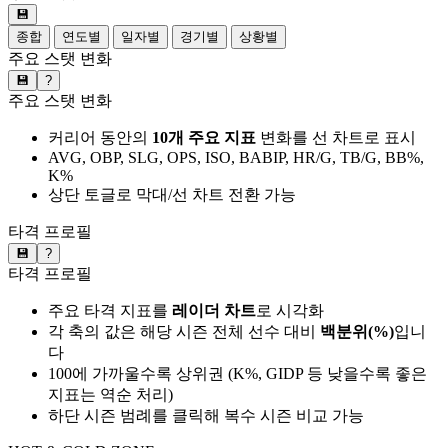
💾
종합
연도별
일자별
경기별
상황별
주요 스탯 변화
💾
?
주요 스탯 변화
커리어 동안의
10개 주요 지표
변화를 선 차트로 표시
AVG, OBP, SLG, OPS, ISO, BABIP, HR/G, TB/G, BB%,
K%
상단 토글로 막대/선 차트 전환 가능
타격 프로필
💾
?
타격 프로필
주요 타격 지표를
레이더 차트
로 시각화
각 축의 값은 해당 시즌 전체 선수 대비
백분위(%)
입니
다
100에 가까울수록 상위권 (K%, GIDP 등 낮을수록 좋은
지표는 역순 처리)
하단 시즌 범례를 클릭해 복수 시즌 비교 가능