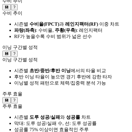
수비 추이
💾
?
수비 추이
시즌별
수비율(FPCT)
과
레인지팩터(RF)
이중 차트
파랑(좌축)
: 수비율,
주황(우축)
: 레인지팩터
RF가 높을수록 수비 범위가 넓은 선수
이닝 구간별 성적
💾
?
이닝 구간별 성적
시즌별
초반/중반/후반 이닝
에서의 타율 비교
후반 이닝 타율이 높으면 경기 후반에 강한 타자
이닝별 성적 패턴으로 체력/집중력 분석 가능
주루 효율
💾
?
주루 효율
시즌별
도루 성공/실패
와
성공률
차트
막대: 도루 성공/실패 수, 선: 도루 성공률
성공률 75% 이상이면 효율적인 주루