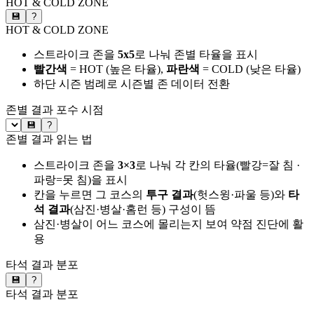
HOT & COLD ZONE
💾
?
HOT & COLD ZONE
스트라이크 존을
5x5
로 나눠 존별 타율을 표시
빨간색
= HOT (높은 타율),
파란색
= COLD (낮은 타율)
하단 시즌 범례로 시즌별 존 데이터 전환
존별 결과
포수 시점
💾
?
존별 결과 읽는 법
스트라이크 존을
3×3
로 나눠 각 칸의 타율(빨강=잘 침 ·
파랑=못 침)을 표시
칸을 누르면 그 코스의
투구 결과
(헛스윙·파울 등)와
타
석 결과
(삼진·병살·홈런 등) 구성이 뜸
삼진·병살이 어느 코스에 몰리는지 보여 약점 진단에 활
용
타석 결과 분포
💾
?
타석 결과 분포