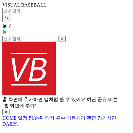
VISUAL BASEBALL
🔍
☀
☾
×
홈 화면에 추가하면 앱처럼 쓸 수 있어요
하단 공유 버튼 →
‘홈 화면에 추가’
×
HOME
일정
팀/순위
타자
투수
이동거리
관중
경기시간
DAILY
.